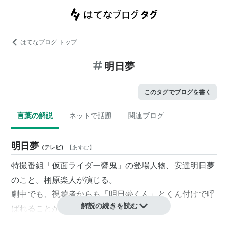
はてなブログ トップ
明日夢
このタグでブログを書く
言葉の解説
ネットで話題
関連ブログ
明日夢
(
テレビ
)
【
あすむ
】
特撮番組「仮面ライダー響鬼」の登場人物、安達明日夢
のこと。栩原楽人が演じる。
劇中でも、視聴者からも「明日夢くん」とくん付けで呼
解説の続きを読む
ばれることが多い。