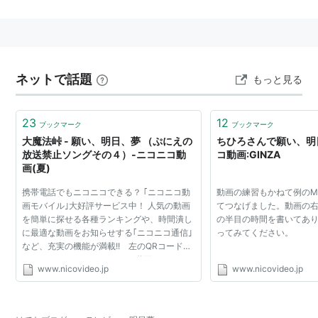
ネットで話題
もっと見る
23
12
ブックマーク
ブックマーク
大魔法峠 - 願い、明日、夢 （ぷにえの
ちひろさんで願い、明日
放送禁止ソングその４）‐ニコニコ動
コ動画:GINZA
画(夏)
携帯電話でもニコニコできる？ ｢ニコニコ動
動画の練習もかねて例のM
画モバイル｣大好評サービス中！ 人気の動画
てつなげました。動画の
を簡単に探せる各種ランキングや、時間潰し
の半目の時間を書いてあ
に最適な動画をお知らせする｢ニコニコ通信｣
ってみてください。
など、充実の機能が満載!! 左のQRコードか
らアクセスしてね！ ニコニコ動画モバイルの
www.nicovideo.jp
www.nicovideo.jp
さらに詳しい情報はコチラでご覧いただけま
す。 (※)対応端末...