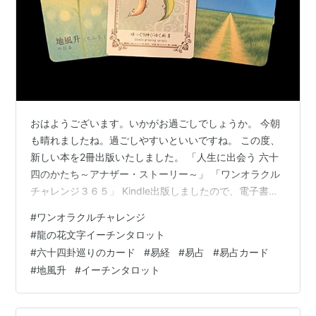
おはようございます。いかがお過ごしでしょうか。 今朝
も晴れましたね。過ごしやすいといいですね。 この度、
新しい本を2冊出版いたしました。 「人生に出会う 六十
四のかたち～アナザー・ストーリー～」 「ワンオラクル
チャレンジ３６５」 Kindle出版しましたので、電子書籍
でもご覧頂けます。 詳しくはこちらのリンクをご覧くだ
#
ワンオラクルチャレンジ
さい。 elmproject.hateblo.jp そんな一日ですが、今日も
#
龍の花文字イーチンタロット
ワンオラクルチャレンジ、しました。 ワンオラクルチャ
#
六十四卦巡りのカード
#
易経
#
易占
#
易占カード
レンジも2周年になりました。 ★ワンオラクルチャレン
#
地風升
#
イーチンタロット
ジとは？★ 「ワンオラクル」というタロットカードの占
い方で、 毎日の運勢を占っているので「ワンオラク…