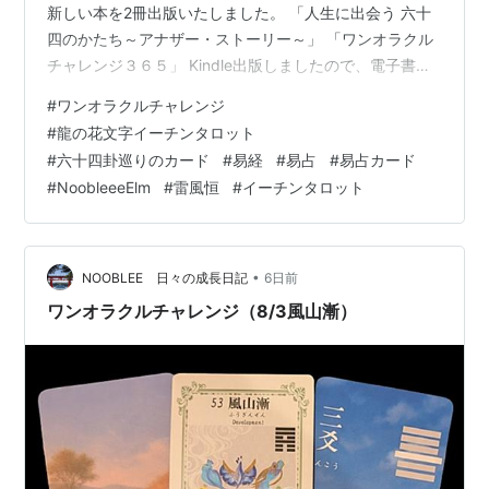
新しい本を2冊出版いたしました。 「人生に出会う 六十
四のかたち～アナザー・ストーリー～」 「ワンオラクル
チャレンジ３６５」 Kindle出版しましたので、電子書籍
でもご覧頂けます。 詳しくはこちらのリンクをご覧くだ
#
ワンオラクルチャレンジ
さい。 elmproject.hateblo.jp そんな一日ですが、今日も
#
龍の花文字イーチンタロット
ワンオラクルチャレンジ、しました。 ワンオラクルチャ
#
六十四卦巡りのカード
#
易経
#
易占
#
易占カード
レンジも2周年になりました。 ★ワンオラクルチャレン
#
NoobleeeElm
#
雷風恒
#
イーチンタロット
ジとは？★ 「ワンオラクル」というタロットカードの占
い方で、 毎日の運勢を占っているので「ワンオラク…
•
NOOBLEE 日々の成長日記
6日前
ワンオラクルチャレンジ（8/3風山漸）