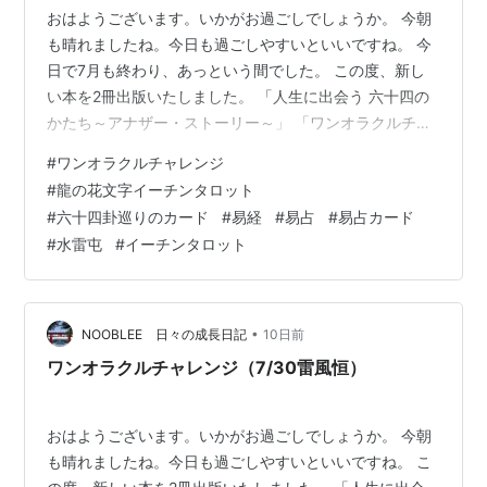
おはようございます。いかがお過ごしでしょうか。 今朝
も晴れましたね。今日も過ごしやすいといいですね。 今
日で7月も終わり、あっという間でした。 この度、新し
い本を2冊出版いたしました。 「人生に出会う 六十四の
かたち～アナザー・ストーリー～」 「ワンオラクルチャ
レンジ３６５」 Kindle出版しましたので、電子書籍でも
#
ワンオラクルチャレンジ
ご覧頂けます。 詳しくはこちらのリンクをご覧くださ
#
龍の花文字イーチンタロット
い。 elmproject.hateblo.jp そんな一日ですが、今日もワ
#
六十四卦巡りのカード
#
易経
#
易占
#
易占カード
ンオラクルチャレンジ、しました。 ワンオラクルチャレ
#
水雷屯
#
イーチンタロット
ンジも2周年になりました。 ★ワンオラクルチャレンジ
とは？★ 「ワンオラクル」というタロットカードの占…
•
NOOBLEE 日々の成長日記
10日前
ワンオラクルチャレンジ（7/30雷風恒）