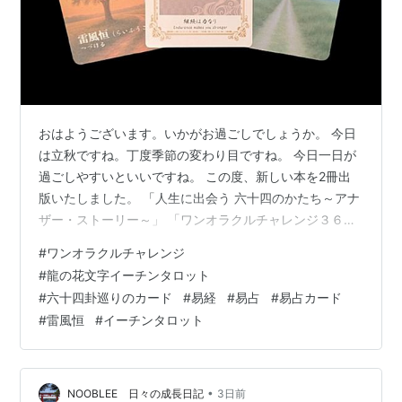
おはようございます。いかがお過ごしでしょうか。 今日
は立秋ですね。丁度季節の変わり目ですね。 今日一日が
過ごしやすいといいですね。 この度、新しい本を2冊出
版いたしました。 「人生に出会う 六十四のかたち～アナ
ザー・ストーリー～」 「ワンオラクルチャレンジ３６
５」 Kindle出版しましたので、電子書籍でもご覧頂けま
#
ワンオラクルチャレンジ
す。 詳しくはこちらのリンクをご覧ください。
#
龍の花文字イーチンタロット
elmproject.hateblo.jp そんな一日ですが、今日もワンオ
#
六十四卦巡りのカード
#
易経
#
易占
#
易占カード
ラクルチャレンジ、しました。 ワンオラクルチャレンジ
#
雷風恒
#
イーチンタロット
も2周年になりました。 ★ワンオラクルチャレンジと
は？★ 「ワンオラクル」というタロットカードの占い方
で、 毎…
•
NOOBLEE 日々の成長日記
3日前