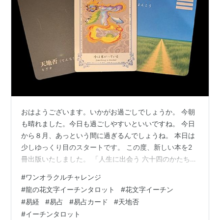
おはようございます。いかがお過ごしでしょうか。 今朝
も晴れました。今日も過ごしやすいといいですね。 今日
から８月、あっという間に過ぎるんでしょうね。 本日は
少しゆっくり目のスタートです。 この度、新しい本を2
冊出版いたしました。 「人生に出会う 六十四のかたち～
アナザー・ストーリー～」 「ワンオラクルチャレンジ３
#
ワンオラクルチャレンジ
６５」 Kindle出版しましたので、電子書籍でもご覧頂け
#
龍の花文字イーチンタロット
#
花文字イーチン
ます。 詳しくはこちらのリンクをご覧ください。
#
易経
#
易占
#
易占カード
#
天地否
elmproject.hateblo.jp そんな一日ですが、今日もワンオ
#
イーチンタロット
ラクルチャレンジ、しました。 ワンオラクルチャレンジ