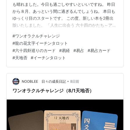
も晴れました。今日も過ごしやすいといいですね。 昨日
から８月、あっという間に過ぎるんでしょうね。 本日も
ゆっくり目のスタートです。 この度、新しい本を2冊出
版いたしました。 「人生に出会う 六十四のかたち～アナ
ザー・ストーリー～」 「ワンオラクルチャレンジ３６
#
ワンオラクルチャレンジ
５」 Kindle出版しましたので、電子書籍でもご覧頂けま
#
龍の花文字イーチンタロット
す。 詳しくはこちらのリンクをご覧ください。
#
六十四卦巡りのカード
#
易経
#
易占
#
易占カード
elmproject.hateblo.jp そんな一日ですが、今日もワンオ
#
天地否
#
イーチンタロット
ラクルチャレンジ、しました。 ワンオラクルチャレンジ
も2周年になりました。 ★ワンオラクルチャレンジと
は？★ …
•
NOOBLEE 日々の成長日記
8日前
ワンオラクルチャレンジ（8/1天地否）