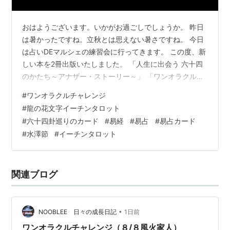
おはようございます。いかがお過ごしでしょうか。 昨日
は暑かったですね。立秋とは思えない暑さですね。 今日
は占いDEマルシェの練習会に行ってきます。 この度、新
しい本を2冊出版いたしました。 「人生に出会う 六十四
のかたち～アナザー・ストーリー～」 「ワンオラクルチ
ャレンジ３６５」 Kindle出版しましたので、電子書籍で
#
ワンオラクルチャレンジ
もご覧頂けます。 詳しくはこちらのリンクをご覧くださ
#
龍の花文字イーチンタロット
い。 elmproject.hateblo.jp そんな一日ですが、今日もワ
#
六十四卦巡りのカード
#
易経
#
易占
#
易占カード
ンオラクルチャレンジ、しました。 ワンオラクルチャレ
#
水澤節
#
イーチンタロット
ンジも2周年になりました。 ★ワンオラクルチャレンジ
とは？★ 「ワンオラクル」というタロットカード…
関連ブログ
•
NOOBLEE 日々の成長日記
1日前
ワンオラクルチャレンジ（８/８風火家人）