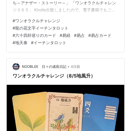
ち～アナザー・ストーリー～」 「ワンオラクルチャレン
ジ３６５」 Kindle出版しましたので、電子書籍でもご覧
頂けます。 詳しくはこちらのリンクをご覧ください。
#
ワンオラクルチャレンジ
elmproject.hateblo.jp そんな一日ですが、今日もワンオ
#
龍の花文字イーチンタロット
ラクルチャレンジ、しました。 ワンオラクルチャレンジ
#
六十四卦巡りのカード
#
易経
#
易占
#
易占カード
も2周年になりました。 ★ワンオラクルチャレンジと
#
地天泰
#
イーチンタロット
は？★ 「ワンオラクル」というタロットカードの占い方
で、 毎日の運勢を占っているので「ワンオラクルチャ
レ…
•
NOOBLEE 日々の成長日記
4日前
ワンオラクルチャレンジ（8/5地風升）