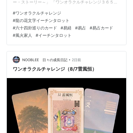
ー・ストーリー～」 「ワンオラクルチャレンジ３６５」
Kindle出版しましたので、電子書籍でもご覧頂けます。
#
ワンオラクルチャレンジ
詳しくはこちらのリンクをご覧ください。
#
龍の花文字イーチンタロット
elmproject.hateblo.jp そんな一日ですが、今日もワンオ
#
六十四卦巡りのカード
#
易経
#
易占
#
易占カード
ラクルチャレンジ、しました。 ワンオラクルチャレンジ
#
風火家人
#
イーチンタロット
も2周年になりました。 ★ワンオラクルチャレンジと
は？★ 「ワンオラクル」というタロットカードの占い方
で、 毎日の…
•
NOOBLEE 日々の成長日記
2日前
ワンオラクルチャレンジ（8/7雷風恒）