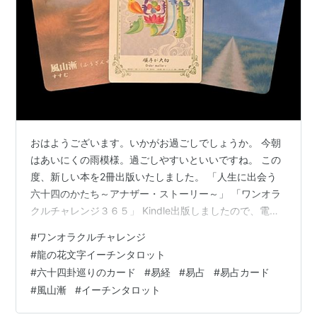
おはようございます。いかがお過ごしでしょうか。 今朝
はあいにくの雨模様。過ごしやすいといいですね。 この
度、新しい本を2冊出版いたしました。 「人生に出会う
六十四のかたち～アナザー・ストーリー～」 「ワンオラ
クルチャレンジ３６５」 Kindle出版しましたので、電子
書籍でもご覧頂けます。 詳しくはこちらのリンクをご覧
#
ワンオラクルチャレンジ
ください。 elmproject.hateblo.jp そんな一日ですが、今
#
龍の花文字イーチンタロット
日もワンオラクルチャレンジ、しました。 ワンオラクル
#
六十四卦巡りのカード
#
易経
#
易占
#
易占カード
チャレンジも2周年になりました。 ★ワンオラクルチャ
#
風山漸
#
イーチンタロット
レンジとは？★ 「ワンオラクル」というタロットカード
の占い方で、 毎日の運勢を占っているので「ワンオ…