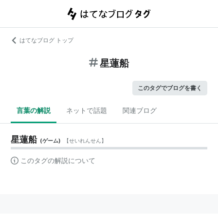
はてなブログ トップ
星蓮船
このタグでブログを書く
言葉の解説
ネットで話題
関連ブログ
星蓮船
(
ゲーム
)
【
せいれんせん
】
このタグの解説について