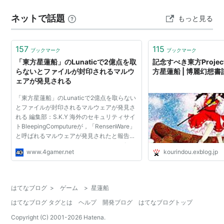
ネットで話題
もっと見る
157
115
ブックマーク
ブックマーク
「東方星蓮船」のLunaticで2億点を取
記念すべき東方Proje
らないとファイルが封印されるマルウ
方星蓮船 | 博麗幻想書
ェアが発見される
「東方星蓮船」のLunaticで2億点を取らない
とファイルが封印されるマルウェアが発見さ
れる 編集部：S.K.Y 海外のセキュリティサイ
トBleepingComputureが，「RensenWare」
と呼ばれるマルウェアが発見されたと報告し
ている。このマルウェアは，ファイルを何ら
www.4gamer.net
kourindou.exblog.jp
かの方法で人質に取るランサム（身代金）ウ
ェアの一種で，「フ...
はてなブログ
>
ゲーム
>
星蓮船
はてなブログ タグとは
ヘルプ
開発ブログ
はてなブログトップ
Copyright (C) 2001-
2026
Hatena.