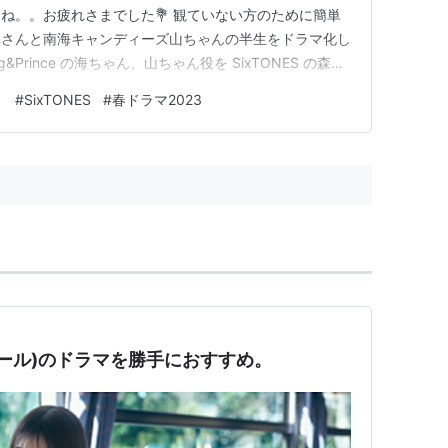
ね。。お疲れさまでした💐 観ていない方のために簡単
林さんと南海キャンディーズ山ちゃんの半生をドラマ化し
Prince の海ちゃん、山ちゃん役を SixTONES の森本
生時代から現在に至るまでのあれこれが、若林さんのエッセ
リ
#
SixTONES
#
春ドラマ2023
トーリーの面白さはもちろんなんですが、自分の記憶にも
苦悩…
クール)のドラマを勝手におすすめ。