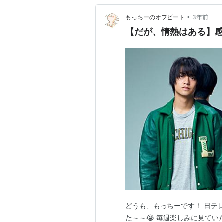
•
もっちーのオフビート
3年前
【だが、情熱はある】
どうも、もっちーです！ 日テ
た～～😭 毎週楽しみに見て