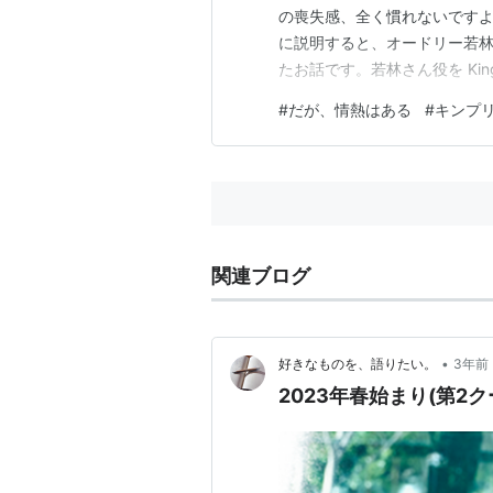
の喪失感、全く慣れないですよ
に説明すると、オードリー若
たお話です。若林さん役を King&
君が演じました。👑💎 学
#
だが、情熱はある
#
キンプ
イをもとに描かれていて、ス
あるお二人の活躍の裏にこんな
関連ブログ
•
好きなものを、語りたい。
3年前
2023年春始まり(第2