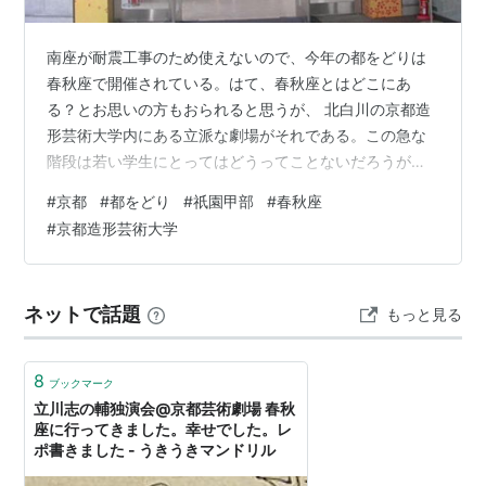
南座が耐震工事のため使えないので、今年の都をどりは
春秋座で開催されている。はて、春秋座とはどこにあ
る？とお思いの方もおられると思うが、 北白川の京都造
形芸術大学内にある立派な劇場がそれである。この急な
階段は若い学生にとってはどうってことないだろうが、
着飾った観客や芸舞妓さんにとっては大変かもしれな
#
京都
#
都をどり
#
祇園甲部
#
春秋座
い。学生部などの事務室と同じ建物内に位置し、 舞妓さ
#
京都造形芸術大学
んと学生さんが混在する珍しい風景が見られるのも今年
だけかもしれない。芸妓さんによるお点前に付き物の都
をどり専用の菓子皿。 柄は変わらないが色が異なるの
ネットで話題
もっと見る
で、毎年集めている人もいると聞く。場内は撮影禁止で
ご覧いただけないが、舞妓さんを伴った観客が３組ほ…
8
ブックマーク
立川志の輔独演会@京都芸術劇場 春秋
座に行ってきました。幸せでした。レ
ポ書きました - うきうきマンドリル