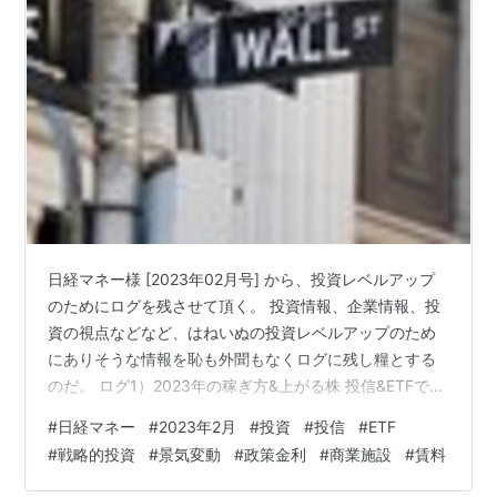
日経マネー様 [2023年02月号] から、投資レベルアップ
のためにログを残させて頂く。 投資情報、企業情報、投
資の視点などなど、はねいぬの投資レベルアップのため
にありそうな情報を恥も外聞もなくログに残し糧とする
のだ。 ログ1）2023年の稼ぎ方&上がる株 投信&ETFで行
うスイッチング戦略 はねいぬ思考・考察） ログ2）2023
#
日経マネー
#
2023年2月
#
投資
#
投信
#
ETF
年の稼ぎ方&上がる株 投信&ETFで行うスイッチング戦略
#
戦略的投資
#
景気変動
#
政策金利
#
商業施設
#
賃料
はねいぬ思考・考察） ログ3）2023年の稼ぎ方&上がる
株 あの資産の23年展望 REIT はねいぬ思考・考察） ログ