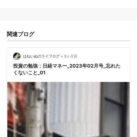
ェフ循環（約50年）、設備投資のサイクルとされるジ
ュグラー循環（約10年）、在庫循環とも呼ばれるキチン
循環（約40ヶ月）等である。
1990年代アメリカで、IT技術の進歩による在庫管理高度
関連ブログ
化などにより従来の景気サイクルは消滅したとする、い
わゆるニューエコノミー論が唱えられたが、結局景気変
動は存続した。投資にしろ消費にしろ経済活動には将来
•
はねいぬのライフログ
8ヶ月前
予測が組み込まれているが、予測に大きな影響を与える
投資の勉強：日経マネー_2023年02月号_忘れた
くないこと_01
人間心理の期待と不安の振幅は平準化できなかったから
だ。
関連キーワード
リスト::経済関連