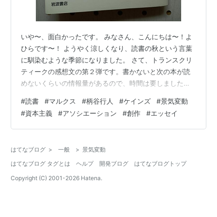
いや〜、面白かったです。 みなさん、こんにちは〜！よ
ひらです〜！ ようやく涼しくなり、読書の秋という言葉
に馴染むような季節になりました。 さて、トランスクリ
ティークの感想文の第２弾です。書かないと次の本が読
めないくらいの情報量があるので、時間は要しましたが
なんとか書いてみました。多分読みづらいと思いますの
#
読書
#
マルクス
#
柄谷行人
#
ケインズ
#
景気変動
で、適当にはしょりながら眺めていただければ幸いで
#
資本主義
#
アソシエーション
#
創作
#
エッセイ
す。 下記をクリックして御覧ください。なお、ネタバレ
を含みますのでご了承のほどよろしくお願い致します。
kakuyomu.jp 以上、よひらでした！ お読みいただきあり
はてなブログ
>
一般
>
景気変動
がとうございました〜！ ランキング参加中読書 ランキン
はてなブログ タグとは
ヘルプ
開発ブログ
はてなブログトップ
グ参加中Think<書く…
Copyright (C) 2001-
2026
Hatena.