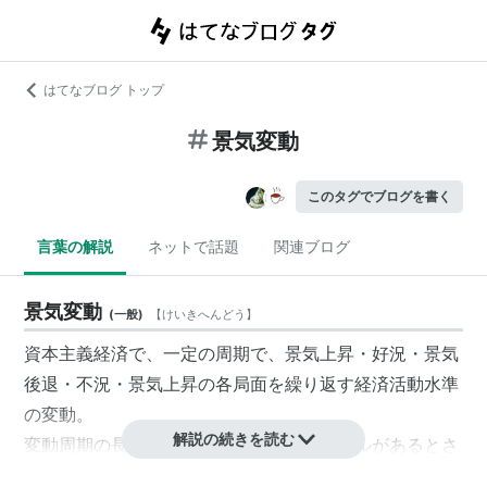
はてなブログ トップ
景気変動
このタグでブログを書く
言葉の解説
ネットで話題
関連ブログ
景気変動
(
一般
)
【
けいきへんどう
】
資本主義経済で、一定の周期で、景気上昇・好況・景気
後退・不況・景気上昇の各局面を繰り返す経済活動水準
の変動。
解説の続きを読む
変動周期の長さにより、いくつかのサイクルがあるとさ
れている。大きな技術革新の波と考えられるコンドラチ