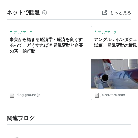
1）2023年の稼ぎ方&上がる株 投信&ETFで行うスイッチ
ネットで話題
もっと見る
ング戦略 21年までのような米国…
8
7
ブックマーク
ブックマーク
事実から始まる経済学 - 経済を良くす
アングル：ホンダジェ
るって、どうすれば # 景気変動と企業
試練、景気変動の横風
の斉一的行動
blog.goo.ne.jp
jp.reuters.com
関連ブログ