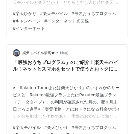
天モバイルと楽天ひかり、どちらも申し込む時に楽天ID
が必要です。 この楽天IDが同一でないと「最強おうちプ
#
楽天ひかり
#
楽天モバイル
#
最強おうちプログラム
ログラム」の適用を受けられません。 楽天ひかり「最強
#
キャンペーン
#
インターネット光回線
おうちプログラム」 もらえるポイントに上限はなし
#
インターネット
1,000ポイントもらえると楽天モバイルが実質無料 家族
割引適用なしの場合、実質100円弱で楽天モバイルが使え
てお得 楽天モバイルは途中解約してもよい キャンペーン
条件 楽天ひか…
•
楽天モバイル最高☆
1年前
「最強おうちプログラム」のご紹介！楽天モバイ
ル！ネットとスマホをセットで使うとおトクにな
る！
※「Rakuten Turboまたは楽天ひかり」のいずれかのサー
ビスと「Rakuten最強プランまたはRakuten最強プラン
（データタイプ）」の利用が確認された月の、翌々月末
日ごろに進呈※「実質価格」とはおトクになる料金やポイ
ント分を加味した価格であり、実際のお支払い金額とは
異なります※ 期間限定ポイントとして進呈。有効期間は
#
楽天モバイル
#
楽天ひかり
#
最強おうちプログラム
進呈日を含めて6カ月※ その他条件あり。詳細はルールを