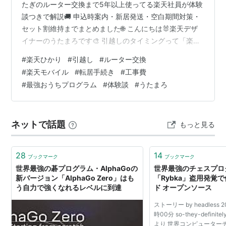
たぎのルーター交換まで5年以上使ってる楽天社員が体験
談つきで解説🚚 申込時案内・新居発送・空白期間対策・
セット割維持までまとめました🌐 こんにちは🐰楽天デザ
イナーのうたまろです🎨 引越しのタイミングって「楽天
ひかりってどうすればいい?」って迷いますよね💡 うたま
#
楽天ひかり
#
引越し
#
ルーター交換
ろも数年前西日本→東日本の引越しでルーター交換が必
#
楽天モバイル
#
転居手続き
#
工事費
要って知って「え、そうなの!?」となった経験があります
#
最強おうちプログラム
#
体験談
#
うたまろ
💡 そんな実体験をまじえつつ2026年最新の手続き・工事
費・セット割の維持まで解説しますね✨ 📢 楽天モバイル
もまだの方は社員紹介リンクからの契約で。 最大
ネットで話題
もっと見る
14,000ptもらえます🎁…
28
14
ブックマーク
ブックマーク
世界最強の碁プログラム・AlphaGoの
世界最強のチェスプロ
新バージョン「AlphaGo Zero」はも
「Rybka」盗用発覚で
う自力で強くなれるレベルに到達
ド オープンソース
ストーリー by headless 
時00分 so-they-definite
より 世界コンピューター