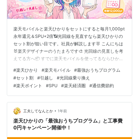
楽天モバイルと楽天ひかりをセットにすると毎月1,000pt
永年還元＆SPU+2倍📶光回線を見直すなら楽天ひかりの
セット割が狙い目です。社員が解説します🐰 こんにちは
🐰楽天デザイナーのうたまろです🎨 光回線の見直しを考
えてる方へ📦 すでに楽天モバイルを使ってるならひかり
も楽天にまとめると一番お得です 今日はその理由を整理
#
楽天ひかり
#
楽天モバイル
#
最強おうちプログラム
します📶 📢 楽天モバイルもまだの方は社員紹介リンクか
#
セット割
#
引越し
#
光回線乗り換え
らの契約で 最大14,000ptもらえます🎁セット割と合わせ
#
楽天ポイント
#
SPU
#
楽天経済圏
#
通信費節約
てお得です👇 👉 14,000ptもらえる申込ページへ 📶 楽天
ひかりの料金(マンション・戸建) 楽天モバイルが提供す
る光回線サービスです📶 月額料金はシンプルでプロ…
•
工夫してなんとか
1年前
楽天ひかりの「最強おうちプログラム」と工事費
0円キャンペーン開催中！