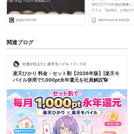
(WCCC)で4年連続優勝
グラム「Rybka」が他の
盗用していたことが判明
gigazine.net
opensource.srad.jp
び優勝が取り消され、作者のVas
が選手権から終生追放され.
関連ブログ
•
社員が伝えたい楽天モバイル
6ヶ月前
楽天ひかり 料金・セット割【2026年版】|楽天モ
バイル併用で1,000pt永年還元を社員解説📶