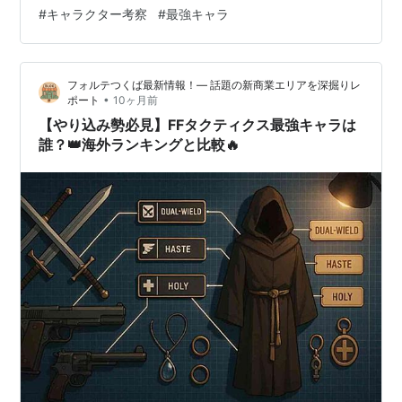
ね。 純粋な戦闘力、指揮官としての力量、そして物語上
#
キャラクター考察
#
最強キャラ
で背負っている役割。 この記事では、公式に「大隊長」
とされている人物に絞り、ファン目線で実力を比較・考
察していきます。 全巻配信中 炎炎ノ消防隊 特殊消防隊
フォルテつくば最新情報！— 話題の新商業エリアを深掘りレ
の熱き戦いを、今すぐ電子書籍で。全巻まとめ読みなら
•
ポート
10ヶ月前
DMMブックス！ DMMブックス…
【やり込み勢必見】FFタクティクス最強キャラは
誰？👑海外ランキングと比較🔥