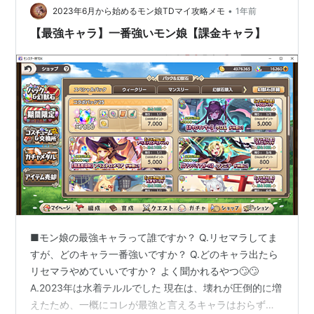
ｗ まぁほぼほぼ解除する理由がないっていうね。 で、グ
•
2023年6月から始めるモン娘TDマイ攻略メモ
1年前
ロリアのスペシャルなん…
【最強キャラ】一番強いモン娘【課金キャラ】
■モン娘の最強キャラって誰ですか？ Q.リセマラしてま
すが、どのキャラ一番強いですか？ Q.どのキャラ出たら
リセマラやめていいですか？ よく聞かれるやつ🙄🙄
A.2023年は水着テルルでした 現在は、壊れが圧倒的に増
えたため、一概にコレが最強と言えるキャラはおらず、