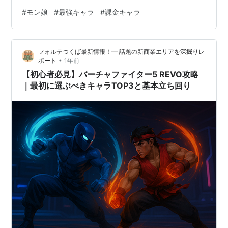
またリセマラで引けないキャラもそこそこ増えました💡
#
モン娘
#
最強キャラ
#
課金キャラ
とりあえず、課金パックで交換できるキャラにハズレな
し👈 課金キャラ クロム、アリストロメリア、ヴァニラ、
たまも（見切れ） 課金キャラが目に見えてわかるほど優
フォルテつくば最新情報！— 話題の新商業エリアを深掘りレ
遇されてるので、この4体を完凸させて編成入れてれば現
•
ポート
1年前
時点では最強です（） 完凸にいくらかかるのか計算した
【初心者必見】バーチャファイター5 REVO攻略
くもないですが… 課金…
｜最初に選ぶべきキャラTOP3と基本立ち回り