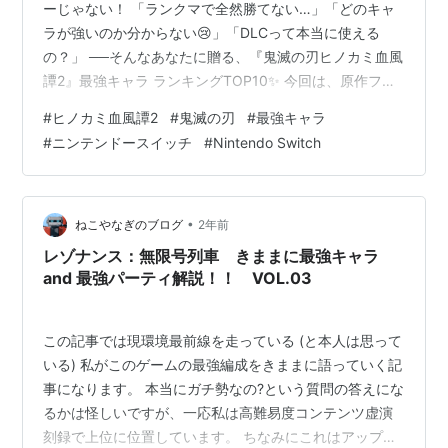
ーじゃない！ 「ランクマで全然勝てない…」「どのキャ
ラが強いのか分からない😢」「DLCって本当に使える
の？」 ──そんなあなたに贈る、『鬼滅の刃ヒノカミ血風
譚2』最強キャラ ランキングTOP10✨ 今回は、原作ファ
ンの期待を背負い進化した『鬼滅の刃 ヒノカミ血風譚
#
ヒノカミ血風譚2
#
鬼滅の刃
#
最強キャラ
2』の中で、「これを選べば間違いない！」と断言できる
#
ニンテンドースイッチ
#
Nintendo Switch
キャラたちを【ガチで】ランキング化しました🔥 ✅ 各キ
ャラの強さの理由✅ 使いやすさ・操作性✅ 対戦での実用
性✅ 初心者におすすめかどうか✅ 限定版・早期解放の有
無 これらのポイントをもとに、完全主観ではなく“勝てる
•
ねこやなぎのブログ
2年前
キャラ”を徹底評価…
レゾナンス：無限号列車 きままに最強キャラ
and 最強パーティ解説！！ VOL.03
この記事では現環境最前線を走っている (と本人は思って
いる) 私がこのゲームの最強編成をきままに語っていく記
事になります。 本当にガチ勢なの?という質問の答えにな
るかは怪しいですが、一応私は高難易度コンテンツ虚演
刻録で上位に位置しています。 ちなみにこれはアップデ