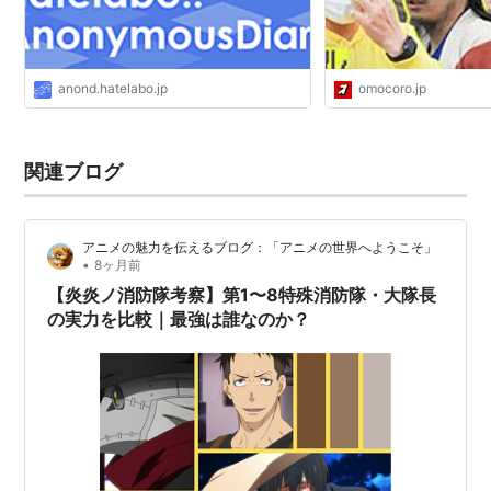
anond.hatelabo.jp
omocoro.jp
関連ブログ
アニメの魅力を伝えるブログ：「アニメの世界へようこそ」
•
8ヶ月前
【炎炎ノ消防隊考察】第1〜8特殊消防隊・大隊長
の実力を比較｜最強は誰なのか？