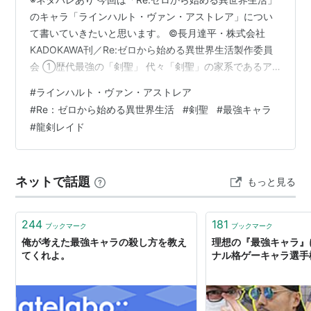
のキャラ「ラインハルト・ヴァン・アストレア」につい
て書いていきたいと思います。 ©長月達平・株式会社
KADOKAWA刊／Re:ゼロから始める異世界生活製作委員
会 ①歴代最強の「剣聖」 代々「剣聖」の家系であるア
ストレア家に生まれた当代の剣聖にして、歴代最強の
#
ラインハルト・ヴァン・アストレア
「剣聖」と呼ばれる人物。現在ルグニカ王国騎士団に所
#
Re：ゼロから始める異世界生活
#
剣聖
#
最強キャラ
属しており、若くして「騎士の中の騎士」とまで評され
#
龍剣レイド
ています。 「僕の微力がどれだけ彼の助けになるか分か
らないが」「もしも強行手段に出るというなら、騎士と
して抗わせてもらうよ」 赤毛で容姿端麗、さらにその誠
ネットで話題
もっと見る
実で思いやりにも溢れた人柄から「…
244
181
ブックマーク
ブックマーク
俺が考えた最強キャラの殺し方を教え
理想の『最強キャラ』
てくれよ。
ナル格ゲーキャラ選手権