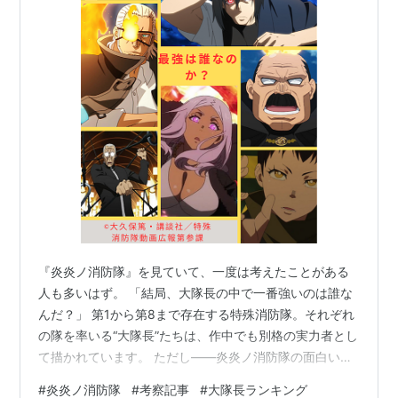
『炎炎ノ消防隊』を見ていて、一度は考えたことがある
人も多いはず。 「結局、大隊長の中で一番強いのは誰な
んだ？」 第1から第8まで存在する特殊消防隊。それぞれ
の隊を率いる“大隊長”たちは、作中でも別格の実力者とし
て描かれています。 ただし――炎炎ノ消防隊の面白いと
ころは、「強さの種類」がまったく違う点なんですよ
#
炎炎ノ消防隊
#
考察記事
#
大隊長ランキング