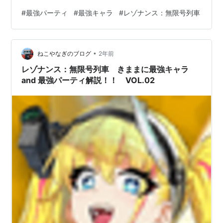
ートで追加されてからよーいドンで攻略を初めて早いも
#
最強パーティ
#
最強キャラ
#
レゾナンス：無限号列車
の順に順位が付きます。 そんな自分語りはさておき 何は
ともあれ、とにかく私が思う最強キャラランキングをバ
バンと一挙紹介。 (2025/02/07更新)→04/05追記・新キ
•
ャラの追加が激しくて間に合っていません <02/07追記>
ねこやなぎのブログ
2年前
全体的に修正しました、ナユタ一強でしたが、レベルキ
レゾナンス：無限号列車 きままに最強キャラ
ャッ…
and 最強パーティ解説！！ VOL.02