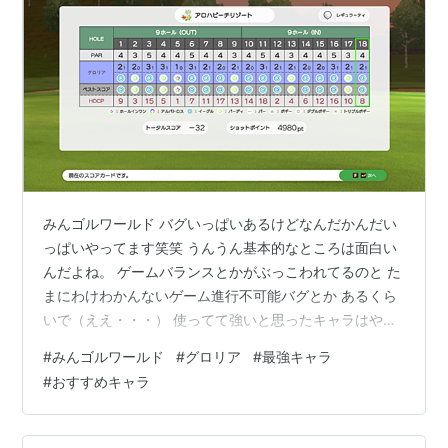
みんゴルワールド バグいっぱいあるけどなんだかんだい
っぱいやってます笑笑 うんうん基本的なところは面白い
んだよね。 ゲームバランスとかがぶっこわれてるのと た
まにわけわかんないゲーム進行不可能バグとか あるくら
いで（ええ・・・） 使ってて強いと思ったキャラはやっ
ぱ グロリアですね！！！！ このキャラはスピンかけない
#
みんゴルワールド
#
グロリア
#
最強キャラ
でウッド使うと飛距離が伸びるので ってそもそも操作３
#
おすすめキャラ
だとスピンはショット時に決めるので ずっとこの恩恵を
受けることが可能ですｗｗｗ 逆にこれを解除するには、
操作１にしてスピンを事前にかけると 解除されますけど