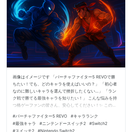
画像はイメージです 「バーチャファイター5 REVOで勝
ちたい！でも、どのキャラを使えばいいの？」 「初心者
なのに難しいキャラを選んで挫折したくない…」 「ラン
ク戦で勝てる最強キャラを知りたい！」 こんな悩みを持
つ格ゲーファンの皆さん、安心してください！✨ この記
事では、2025年最新のバーチャファイター5 REVOキャ
#
バーチャファイター5 REVO
#
キャラランク
ラランクを徹底解説します！💪 プロの大会結果、キャラ
#
最強キャラ
#
ニンテンドースイッチ2
#
Switch2
の強さ、初心者への優しさなど、あらゆる角度から最強
#
スイッチ2
#
Nintendo Switch2