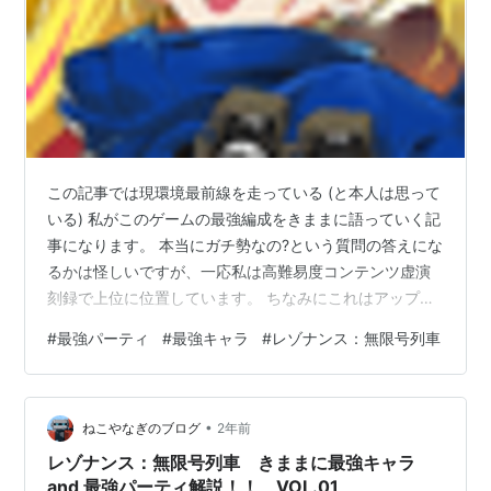
この記事では現環境最前線を走っている (と本人は思って
いる) 私がこのゲームの最強編成をきままに語っていく記
事になります。 本当にガチ勢なの?という質問の答えにな
るかは怪しいですが、一応私は高難易度コンテンツ虚演
刻録で上位に位置しています。 ちなみにこれはアップデ
ートで追加されてからよーいドンで攻略を初めて早いも
#
最強パーティ
#
最強キャラ
#
レゾナンス：無限号列車
の順に順位が付きます。 そんな自分語りはさておき 何は
ともあれ、とにかく私が思う最強キャラランキングをバ
バンと一挙紹介。 (2025/02/07更新)→04/05追記・新キ
•
ャラの追加が激しくて間に合っていません <02/07追記>
ねこやなぎのブログ
2年前
全体的に修正しました、ナユタ一強でしたが、レベルキ
レゾナンス：無限号列車 きままに最強キャラ
ャッ…
and 最強パーティ解説！！ VOL.01