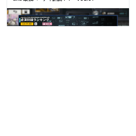
この記事は現環境最前線を走っている (と本人は思ってい
る) 私がこのゲームの最強編成をきままに語っていく記事
になります。 本当にガチ勢なの?という質問の答えになる
かは怪しいですが、一応私は高難易度コンテンツ虚演刻
録で上位に位置しています。 ちなみにこれはアップデー
トで追加されてからよーいドンで攻略を初めて早いもの
#
最強パーティ
#
最強キャラ
#
レゾナンス：無限号列車
順に順位が付きます。 そんな自分語りはさておき 何はと