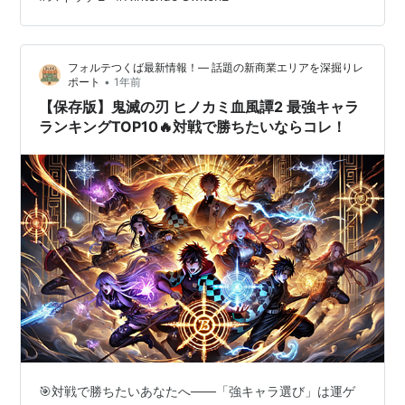
キャラを分析しました！ (この記事には一部プロモーショ
ンが含まれています。) 👉🔗 今すぐ楽天でSwitch2 抽選
再開を見てみる 💥非正規サイト・転売には絶対注意⚠️公
フォルテつくば最新情報！— 話題の新商業エリアを深掘りレ
式はコ…
•
ポート
1年前
【保存版】鬼滅の刃 ヒノカミ血風譚2 最強キャラ
ランキングTOP10🔥対戦で勝ちたいならコレ！
🎯対戦で勝ちたいあなたへ——「強キャラ選び」は運ゲ