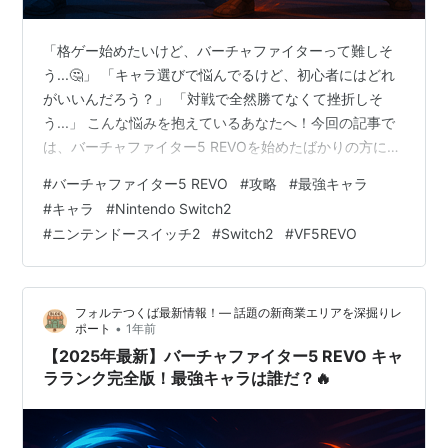
「格ゲー始めたいけど、バーチャファイターって難しそ
う...🤔」 「キャラ選びで悩んでるけど、初心者にはどれ
がいいんだろう？」 「対戦で全然勝てなくて挫折しそ
う...」 こんな悩みを抱えているあなたへ！今回の記事で
は、バーチャファイター5 REVOを始めたばかりの方に向
けて、最短で上達するための情報をギュッと詰め込みま
#
バーチャファイター5 REVO
#
攻略
#
最強キャラ
した！✨ 13年ぶりの大型アップデートで新たに生まれ変
#
キャラ
#
Nintendo Switch2
わった『バーチャファイター5 REVO』は、ロールバック
#
ニンテンドースイッチ2
#
Switch2
#
VF5REVO
ネットコード採用でオンライン対戦が超快適になってい
ます！🎮 📝 この記事を最後まで読めば... 初心者が最初に
選ぶべき「勝ちやすい」キャラクターがわかる！ 基本的
フォルテつくば最新情報！— 話題の新商業エリアを深掘りレ
な立ち回り…
•
ポート
1年前
【2025年最新】バーチャファイター5 REVO キャ
ラランク完全版！最強キャラは誰だ？🔥