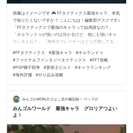
画像はイメージです 🎮 FFタクティクス最強キャラ、本気
で知りたくないですか？ こんにちは！編集部デスクです♪
「FFタクティクスで最強のキャラって結局誰なの？」
「オルランドゥが強いのは分かるけど、他にも強いキャ
ラいるよね？」 「海外のプレイヤーはどう評価してるん
だろう…？🤔」 そんな疑問、ありますよね！！ 私も何周
#
FFタクティクス
#
最強キャラ
#
オルランドゥ
もプレイして、いろんなキャラを育ててきました😊 でも
#
ファイナルファンタジータクティクス
#
FFT攻略
ね、実は日本と海外で評価が違うキャラもいるんです！
#
PSP獅子戦争
#
算術士ビルド
#
キャラランキング
この記事では、日本と海外のランキングを徹底比較し
#
海外評価
#
やり込み攻略
て、 本当の最強キャラを明らかにしていきます💪✨ この
記事を最後まで読めば、 ✅ 最強キャラTOP10が完全に分
かる ✅ なぜそ…
•
みんゴルWORLD ひよこ豆の備忘録
10ヶ月前
みんゴルワールド 最強キャラ グロリアつよい
よ！