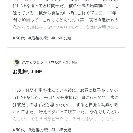
にLINEを送ってる時間帯だ。 彼の仕事の始業前にいつも
送っている。 彼から発信のLINEはこれで10回目。 半年
間で10回って、これってどんなの（笑） 実は今週はもう
私からはLINEをしないつもりでいた。 次は休み明けのい
つもの報告LINEにしようと思って放置してたら、彼の方
#
50代
#
最後の恋
#
LINE友達
からLINEが届いた。 「今日から仕事復帰します 来週から
また１週間出張です」 彼はコロナで仕事を５日間休んで
て、その後リモートワークをしていた。 久しぶりに会社
•
に行くと彼の方からの報告LINEだった。 仕事を休んでる
恋するブロンドザウルス
9ヶ月前
間にお見舞いLINEをした時、来週また出張…
お見舞いLINE
11/6・11/7 仕事を休んでいる彼に、お昼に様子をうかが
うLINEをした。 平日だから家族は仕事に行ってて、家に
は彼だけのはずだと思ったから。 すると自撮り写真が送
られてきた。 冷えピタ貼って寝ていた。 かなりしんどい
らしい。 でも６日がピークで、７日には少しマシになっ
たと書いてあった。 「お大事に」 LINEじゃこれぐらいし
#
50代
#
最後の恋
#
LINE友達
かできない。 疲れさせてはいけないから一言だけのLINE