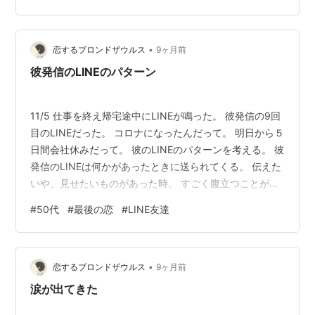
を１日１往復だけ。 コロナだから家族とは距離を置き、
一人で部屋にいると思うけど、それでもやはり土日の
•
LINEはやめておこうと思う。 気になるげど、節度を保た
恋するブロンドザウルス
9ヶ月前
なきゃって思うから。
彼発信のLINEのパターン
11/5 仕事を終え帰宅途中にLINEが鳴った。 彼発信の9回
目のLINEだった。 コロナになったんだって。 明日から５
日間会社休みだって。 彼のLINEのパターンを考える。 彼
発信のLINEは何かがあったときに送られてくる。 伝えた
いや、見せたいものがあった時。 すごく腹立つことがあ
った時。 仕事でトラブった時。 コロナになった時。 つ
#
50代
#
最後の恋
#
LINE友達
まり、何かなければ些細なことでは送ってこない。 特に
意味のないLINEはしないんだ。 女性は大した用がなくて
もLINEをする。 繋がっていると感じていたいんだな。 彼
•
はそうじゃないんだ。 要件を伝える手段としてLINEがあ
恋するブロンドザウルス
9ヶ月前
る。 男性的な考え方なのかな。 だから…
涙が出てきた