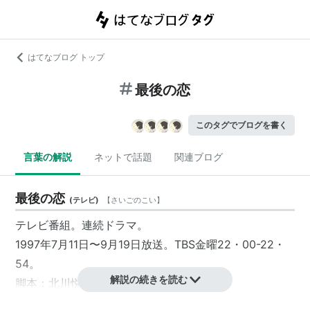
はてなブログ トップ
最後の恋
このタグでブログを書く
言葉の解説
ネットで話題
関連ブログ
最後の恋
(
テレビ
)
【
さいごのこい
】
テレビ番組。連続ドラマ。
1997年7月11日〜9月19日放送。TBS金曜22・00-22・
54。
解説の続きを読む
脚本：北川悦吏子
プロデューサー：貴島誠一郎