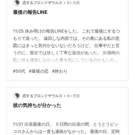
•
恋するブロンドザウルス
8ヶ月前
最後の報告LINE
11/25 休み明けの報告LINEをした。 これで最後にするつ
もりで送った。 遠回しな内容では、その奥にある私の意
図にはきっと気付かないないだろうけど。 仕事中だと言
うのに、最近では珍しく丁寧な返信があった。 出張時の
私に何も連絡しなかった事を気にしているのかもしれな
い。 仕事中の自撮り動画を送ってくれた。 とても彼らし
#
50代
#
最後の恋
#
終わり
さが出てる動画だった。 明るく行動力があり頭がいい。
それら全てが分かるような動画だった。 私は彼のそんな
ところが好きだった。 彼は自己開示が多い。 自己開示さ
•
れる度、（私に知って欲しいのね 私に知らせたいのね）
恋するブロンドザウルス
8ヶ月前
そう感じた。 それって嬉しかった。 私からの報告LINEを
彼の気持ちが分かった
いつも楽…
11/21 出張最後の日。 ５日間の出張の間、とうとうピッ
コロさんからは一度も連絡がなかった。 最後の日、定時