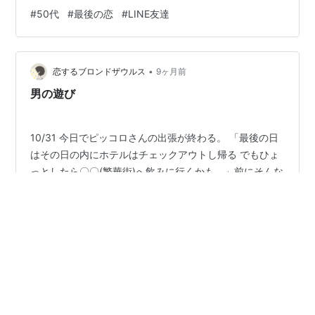
のピントが甘いのはどうして?と聞いた。 スマホが古いか
#
50代
#
最後の恋
#
LINE友達
らだと言っていた。 「買い替えるの何かとめんどくさい
し 携帯ショップ時間かかるし嫌なんよな」 「買い替えな
くてもいいよ ちゃんと話せてるしLINEもできてるし、ま
•
だ大丈夫よ（笑）」 そんな会話をしていたのだが、今日
恋するブロンドザウルス
9ヶ月前
のLINEでスマホを買い替えてきたと教えてくれた。 新し
男の遊び
いスマホ…
10/31 今日でピッコロさんの出張が終わる。 「最後の日
はその日の内にホテルはチェックアウトし帰る でもひょ
っとしたら〇〇(繁華街)へ飲みに行くかも。」前にそんな
話を聞いていた。 女遊びして帰るんだって思った。 男の
人って出張時、羽目を外す人が多い。 家族と離れるとそ
んな気分になるのだろう。 以前、ピッコロさんが私の会
#
50代
#
最後の恋
#
LINE友達
社のインスタをフォローしてくれた時、ピッコロさんの
インスタを見た。 見る専用にしているようで投稿はなか
ったが、男性が好むお店をフオローしていた。 (こんなお
•
店を利用するんだ)と思った。 それは風俗ではないが、男
恋するブロンドザウルス
9ヶ月前
性専用のお店だ。 でも、次に見た時、それらのお店のフ
電話を拒否された