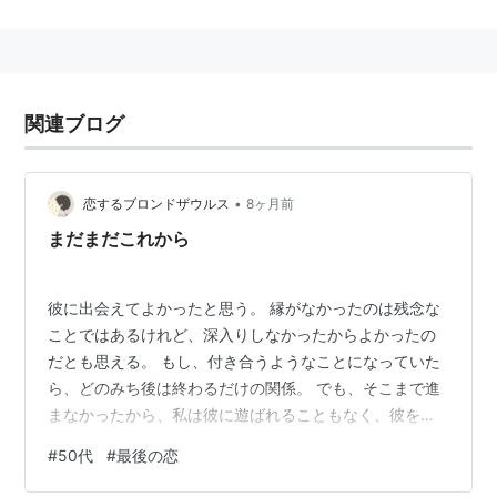
出演：中居正広、常盤貴子、細川直美、鈴木一真、西尾
まり、川岡大次郎、モト冬樹、伊東四朗
ストーリー：国家試験を目前に控えた医学生と、弟の手
術代のために売春をしてしまった女性の切ないラブスト
関連ブログ
ーリー。
主題歌：小田和正「伝えたいことがあるんだ」
•
恋するブロンドザウルス
8ヶ月前
ドラマデータベースを参考にしました。
まだまだこれから
http://www.tvdrama-db.com/
彼に出会えてよかったと思う。 縁がなかったのは残念な
ことではあるけれど、深入りしなかったからよかったの
だとも思える。 もし、付き合うようなことになっていた
ら、どのみち後は終わるだけの関係。 でも、そこまで進
まなかったから、私は彼に遊ばれることもなく、彼を嫌
いになる事も、彼にがっかりする事もない。 沢山の楽し
#
50代
#
最後の恋
いと嬉しい気持ちを、素敵な男性からもらえた。 いい引
き際だと思う。 そこら辺の簡単にまぐわる男と女たち、