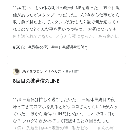
11/4 朝いつもの休み明けの報告LINEを送った。 直ぐに返
信があったがスタンプ一つだった。 ん?今から仕事だから
取り急ぎ見たよってスタンプだけした? 後で何か送ってく
れるのかな? そんな事を思いつつ待つ。 お昼になっても
何も送られてこない。 とうとう夜になった。 あっ来た!
スマホの通知にピッコロさんのアイコンが表示された。
#
50代
#
最後の恋
#
幸せ#感謝#気付き
直ぐに開ける。 昨日の夜、お姉さんから電話があり、お
姉さんの為に仕事を休んで〇県まで連れて行ってたっ
て。 お姉さんの子供さんに大変があったらしい。 そうな
•
んだ。 仲の良い姉弟。 ピッコロさんはよく写真を送って
恋するブロンドザウルス
9ヶ月前
くれるが、お姉さんの写真も何度か送ってくれている。
8回目の彼発信のLINE
「ザウル…
11/3 三連休は忙しく過ごしたいた。 三連休最終日の夜、
帰ってきてスマホを見るとピッコロさんからLINEが入っ
ていた。 彼から発信のLINEは少ない。 これで何回目か
な？ ブログをさかのぼって確認すると８回目だった
（笑） 先週出張中の電話の時、私がピッコロさんの写真