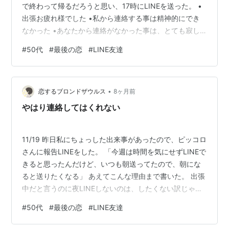
で終わって帰るだろうと思い、17時にLINEを送った。 •
出張お疲れ様でした •私から連絡する事は精神的にでき
なかった •あなたから連絡がなかった事は、とても寂し
い事だが仕方ないと受け入れる •出張で疲れてるだろう
#
50代
#
最後の恋
#
LINE友達
から気をつけて 最後の日にそれだけは送るつもりでい
た。 送ると瞬時に既読になった。 彼は私の連絡を待って
んだ。 返信がきた。 出張が終わり今から帰ると、電話で
•
きなかった事を残念がるスタンプと共に、連絡できなか
恋するブロンドザウルス
8ヶ月前
った理由が書かれていた。 それは言い訳だと思った。 5
やはり連絡してはくれない
日間全てにその…
11/19 昨日私にちょっした出来事があったので、ピッコロ
さんに報告LINEをした。 「今週は時間を気にせずLINEで
きると思ったんだけど、いつも朝送ってたので、朝にな
ると送りたくなる」 あえてこんな理由まで書いた。 出張
中だと言うのに夜LINEしないのは、したくない訳じゃな
い我慢してるって伝えたかった。 こんなんじゃ伝わらな
#
50代
#
最後の恋
#
LINE友達
いだろうけど。 出張2日目の昨日は、とうとうお互いに
電話もLINEもしなかった。 何もなかった。 朝、少し