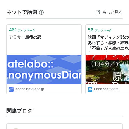
私もピッコロさんも、どちらもそんな人らとは違う人種
ネットで話題
もっと見る
だと思ってる。 新しい恋を探そう。 私を好きになってく
れる人を探そう。 焦ることはない。 すでに十分年は取っ
ている。 それでも老人ホームで…
481
58
ブックマーク
ブックマーク
アラサー最後の恋
映画『マディソン郡の
あらすじ・感想・結末
「不倫」が人生のエネ
主婦と放浪カメラマン
anond.hatelabo.jp
undazeart.com
関連ブログ