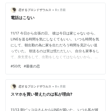
LINEの往復をしたが、彼の出勤時間が来たので 「行って
•
らっしゃい」 とLINEを終えた。 そして夜は、やはり何も
恋するブロンドザウルス
8ヶ月前
連絡なかった。 私ももう連絡しない。 毎晩ホテルで一…
電話はこない
11/17 今日から出張の日。 彼は今日は家じゃないから、
LINEを送る時間を気にしなくてもいい。 いつも時間を気
にして、朝出勤の為に家を出ただろう時間を見計らい送
っていた。 朝送るのは実は慌ただしい。 自分も家事をし
て、身支度をして、出勤をしなくてはならないから。 本
当は夜くつろいでる時間にLINEしたい。 迷ったが、いつ
#
50代
#
最後の恋
も通り定期の報告LINEをいつもの朝の時間に送った。 出
張の宿泊先は会社の隣のホテルなので、通勤時間がいら
ないからか、直ぐに既読になった。 休日の事いろいろ書
•
いて送ったが、返信は一言だけだった。 たった一言か。
恋するブロンドザウルス
8ヶ月前
今日から出張なので、また夜に電話で話せるからかな？
スマホを買い替えたのは私が理由?
そう思った…
11/13 朝ピッコロさんからLINEが届いた。 いつも私が彼