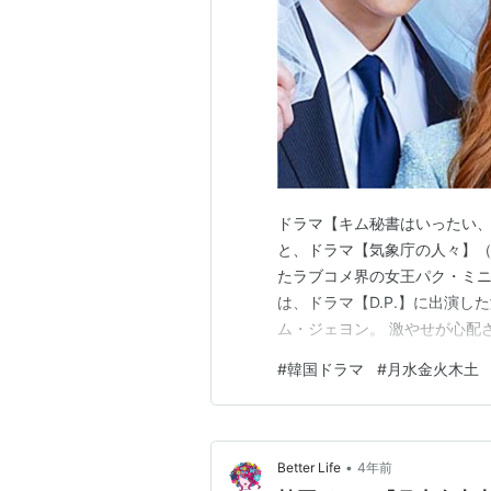
ドラマ【キム秘書はいったい、
と、ドラマ【気象庁の人々】（
たラブコメ界の女王パク・ミニ
は、ドラマ【D.P.】に出演
ム・ジェヨン。 激やせが心配
王の健在ぶりをみせてくれるの
#
韓国ドラマ
#
月水金火木土
相関図・キャスト紹介 ドラマ
ドラマ【月水金火木土】概要 
•
Better Life
4年前