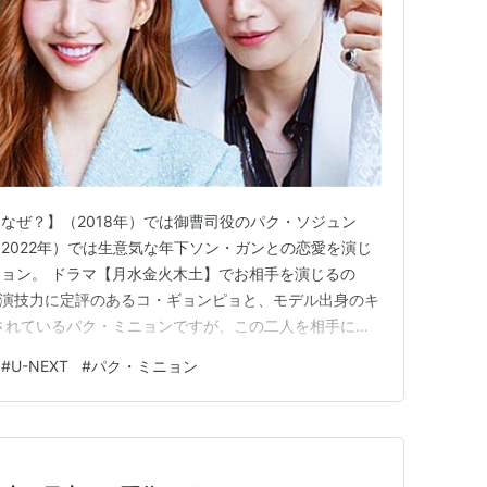
なぜ？】（2018年）では御曹司役のパク・ソジュン
2022年）では生意気な年下ソン・ガンとの恋愛を演じ
ョン。 ドラマ【月水金火木土】でお相手を演じるの
した演技力に定評のあるコ・ギョンピョと、モデル出身のキ
されているパク・ミニョンですが、この二人を相手に女
でしょうか。 ドラマ【月水金火木土】あらすじ・人物
#
U-NEXT
#
パク・ミニョン
【月水金火木土】あらすじ・人物相関図・キャスト紹介
ドラマ【月水金火木土…