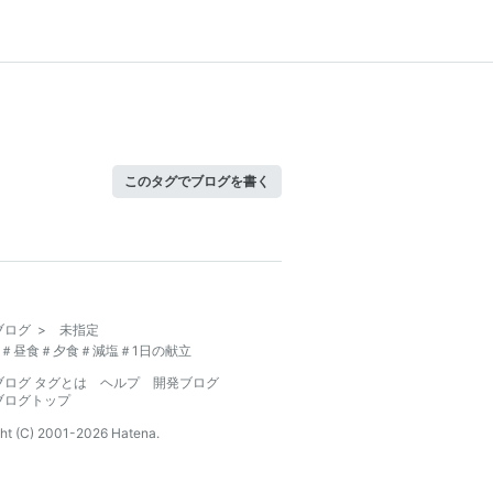
このタグでブログを書く
ブログ
>
未指定
＃昼食＃夕食＃減塩＃1日の献立
ブログ タグとは
ヘルプ
開発ブログ
ブログトップ
ht (C) 2001-
2026
Hatena.