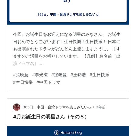
今回、お誕生日をお迎えになる明星のみなさん、 お誕生
日おめでとうございます！生日快樂！生日快乐！ 日本に
も出演されたドラマがどんどん上陸しますように、 ます
ますのご活躍をお祈りしています。 【凡例】お名前（出
演ドラマ名）
♡♥♥♡♥♡♥♥♡♥♡♥♥♡♥♡♥♥♡♥♡♥♥♡
#
張晚意
#
李光潔
#
塗黎曼
#
王鈞浩
#
生日快乐
4/22 ・梁振倫さん （王女未央-BIOU-、明朝皇伝 ～大王
#
生日快樂
#
中国ドラマ
への道～） ・孫驍驍さん （大明皇妃-Empress of the
Ming-、秀麗伝～美しき賢后と帝の紡ぐ愛～、三国志～趙
雲伝～） ・張晚意さん （長相思（ちょうそうし）（原
題）シーズン１、それでも僕らは ～チャオ家の軌跡～、
•
365日、中国・台湾ドラマを楽しみたいっ
3年前
霓裳(げいしょう)～七色に輝く虹の如…
4月お誕生日の明星さん（その８）