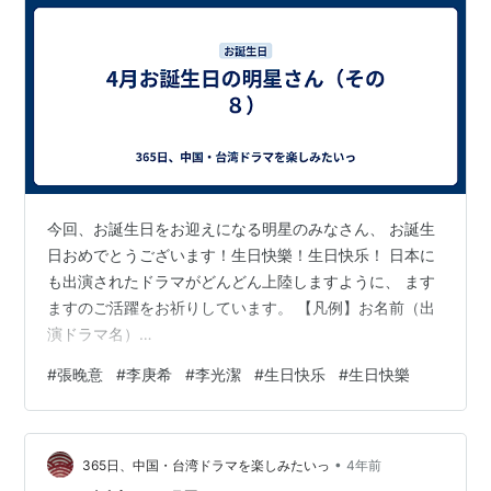
今回、お誕生日をお迎えになる明星のみなさん、 お誕生
日おめでとうございます！生日快樂！生日快乐！ 日本に
も出演されたドラマがどんどん上陸しますように、 ます
ますのご活躍をお祈りしています。 【凡例】お名前（出
演ドラマ名）
♡♥♥♡♥♡♥♥♡♥♡♥♥♡♥♡♥♥♡♥♡♥♥♡
#
張晚意
#
李庚希
#
李光潔
#
生日快乐
#
生日快樂
4/22 ・梁振倫さん （王女未央-BIOU-、明朝皇伝 ～大王
への道～） ・孫驍驍さん （大明皇妃-Empress of the
Ming-、秀麗伝～美しき賢后と帝の紡ぐ愛～、三国志～趙
•
雲伝～） ・張晚意さん （霓裳(げいしょう)～七色に輝く
365日、中国・台湾ドラマを楽しみたいっ
4年前