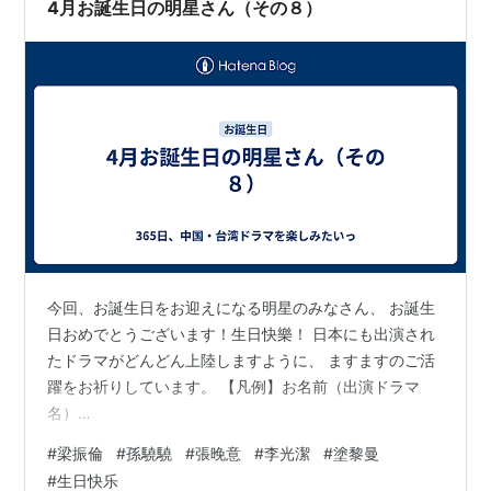
虹の如く～、マイ・ディア・フレンド～恋するコンシェ
4月お誕生日の明星さん（その８）
ルジュ～） ・李庚希さん （雪中悍…
今回、お誕生日をお迎えになる明星のみなさん、 お誕生
日おめでとうございます！生日快樂！ 日本にも出演され
たドラマがどんどん上陸しますように、 ますますのご活
躍をお祈りしています。 【凡例】お名前（出演ドラマ
名）
♡♥♥♡♥♡♥♥♡♥♡♥♥♡♥♡♥♥♡♥♡♥♥♡
#
梁振倫
#
孫驍驍
#
張晚意
#
李光潔
#
塗黎曼
4/22 ・梁振倫さん （王女未央-BIOU-、明朝皇伝 ～大王
#
生日快乐