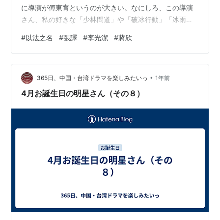
に導演が傅東育というのが大きい。なにしろ、この導演
さん、私の好きな「少林問道」や「破冰行動」「冰雨
火」などの導演。「風吹半夏」もそれで見たいと思いな
#
以法之名
#
張譯
#
李光潔
#
蔣欣
がら、ずるずる見ないままになってしまったので、二の
舞にはしないぞとちょっと力こぶいれて、視聴開始。 ド
ラマは、一人の男が凍り付いた川につるはしで穴をあ
•
け、その穴に投身自殺をしたと見える場面から始まりま
365日、中国・台湾ドラマを楽しみたいっ
1年前
す。いっちゃなんだが、中華ミステリ界には、極寒もの
4月お誕生日の明星さん（その８）
というジャンルがあると思っている視聴者なので、こ
れ…