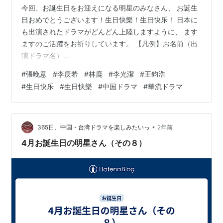
今回、お誕生日をお迎えになる明星のみなさん、 お誕生
日おめでとうございます！生日快樂！生日快乐！ 日本に
も出演されたドラマがどんどん上陸しますように、 ます
ますのご活躍をお祈りしています。 【凡例】お名前（出
演ドラマ名）
♡♥♥♡♥♡♥♥♡♥♡♥♥♡♥♡♥♥♡♥♡♥♥♡
#
張晚意
#
李庚希
#
林鹿
#
李光潔
#
王鈞浩
4/22 ・梁振倫さん （マイ・ディア・ライフ〜かけがえの
#
生日快乐
#
生日快樂
#
中国ドラマ
#
華流ドラマ
ない明日へ〜、王女未央-BIOU-、明朝皇伝 ～大王への道
～） ・孫驍驍さん （大明皇妃-Empress of the Ming-、
秀麗伝～美しき賢后と帝の紡ぐ愛～、三国志～趙雲伝
～） ・張晚意さん （柳舟恋記（りゅうしゅうれんき）～
•
365日、中国・台湾ドラマを楽しみたいっ
2年前
皇子とかりそめの花嫁～、長相思（ちょ…
4月お誕生日の明星さん（その８）