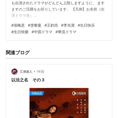
も出演されたドラマがどんどん上陸しますように、 ます
ますのご活躍をお祈りしています。 【凡例】お名前（出
演ドラマ名）
♡♥♥♡♥♡♥♥♡♥♡♥♥♡♥♡♥♥♡♥♡♥♥♡
#
張晚意
#
塗黎曼
#
王鈞浩
#
李光潔
#
生日快乐
4/22 ・梁振倫さん （マイ・ディア・ライフ〜かけがえの
#
生日快樂
#
中国ドラマ
#
華流ドラマ
ない明日へ〜、王女未央-BIOU-、明朝皇伝 ～大王への道
～） ・孫驍驍さん （大明皇妃-Empress of the Ming-、
秀麗伝～美しき賢后と帝の紡ぐ愛～、三国志～趙雲伝
関連ブログ
～） ・張晚意さん （似錦 ～華めく運命～、テレサ・テ
ン 歌姫を愛した人々、安寧録～海棠に…
•
江湖迷人
1年前
以法之名 その３