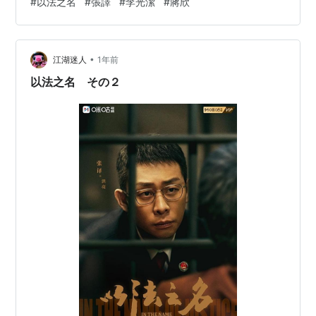
#
以法之名
#
張譯
#
李光潔
#
蔣欣
では、特に公安や監察院、東平市の幹部たちの中に存在
する保護傘、反社会組織の利益のために政府の方針をゆ
がめたり、捜査を誤った方向に誘導したりする彼らの姿
•
を描いています。 黒社会の汚名を着せられて刑務所に送
江湖迷人
1年前
られた万海、彼をあらゆる方法でそこに追い込んだ陳勝
以法之名 その２
龍、彼の手下たちの姿も、家族や周囲の人間た…