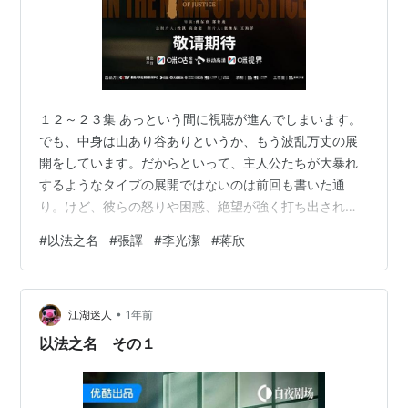
１２～２３集 あっという間に視聴が進んでしまいます。
でも、中身は山あり谷ありというか、もう波乱万丈の展
開をしています。だからといって、主人公たちが大暴れ
するようなタイプの展開ではないのは前回も書いた通
り。けど、彼らの怒りや困惑、絶望が強く打ち出されて
きた今回の視聴分。 それと同時に、すべての事件の背景
#
以法之名
#
張譯
#
李光潔
#
蒋欣
が見えてきた、いや見えかけてきたようです。 いつもの
ように雑な説明と感想文で、読んでいただくみなさんを
煙に巻こうとしております。いや、大変おもしろいドラ
•
マなんで大声で叫びたいのですが、うっかりすると物語
江湖迷人
1年前
を全部説明しそうになる自分を牽制しないと危ないので
以法之名 その１
すよ・・・ 万海の裁判をさっさと済ませてしま…