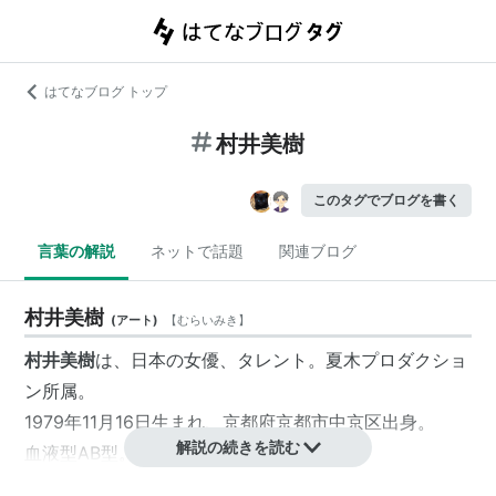
はてなブログ トップ
村井美樹
このタグでブログを書く
言葉の解説
ネットで話題
関連ブログ
村井美樹
(
アート
)
【
むらいみき
】
村井美樹
は、日本の女優、タレント。夏木プロダクショ
ン所属。
1979年11月16日生まれ、京都府京都市中京区出身。
解説の続きを読む
血液型AB型。
大阪府立四條畷高等学校、早稲田大学教育学部教育学科