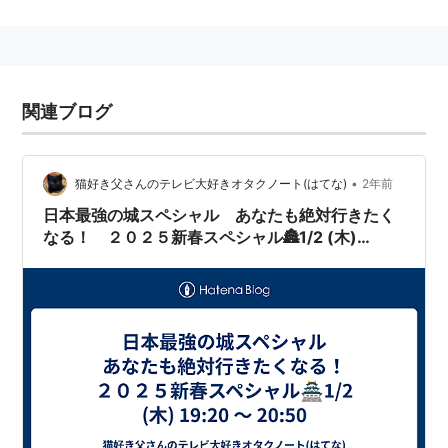
社会教育専修卒業。
第19回ミス早稲田グランプリ。
2002年、NHKハイビジョンサスペンスドラマ「量刑」
で女優デビュー。
関連ブログ
「
鉄子の旅
」のゲストで何度か登場する。
特技・趣味
•
猫好き父さんのテレビ大好きオタクノート(はてな)
2年前
日本最強の城スペシャル あなたも絶対行きたく
殺陣
なる！ ２０２５新春スペシャル🏯1/2 (木)
着付け
19:20 ～ 20:50
ホームページ作成
漢字検定1級
博物館学芸員資格
写真
鉄道（乗り鉄・撮り鉄）
散歩