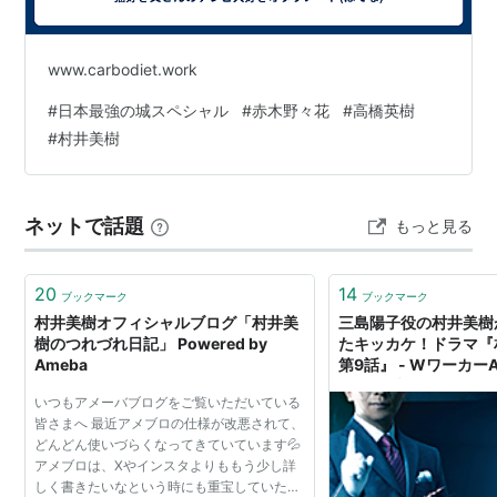
こけし収集
古い洋館巡り
www.carbodiet.work
#
日本最強の城スペシャル
#
赤木野々花
#
高橋英樹
#
村井美樹
ネットで話題
もっと見る
20
14
ブックマーク
ブックマーク
村井美樹オフィシャルブログ「村井美
三島陽子役の村井美樹
樹のつれづれ日記」 Powered by
たキッカケ！ドラマ『
Ameba
第9話』 - Wワーカー
ドラマブログ
いつもアメーバブログをご覧いただいている
皆さまへ 最近アメブロの仕様が改悪されて、
どんどん使いづらくなってきていています💦
アメブロは、Xやインスタよりももう少し詳
しく書きたいなという時にも重宝していたの