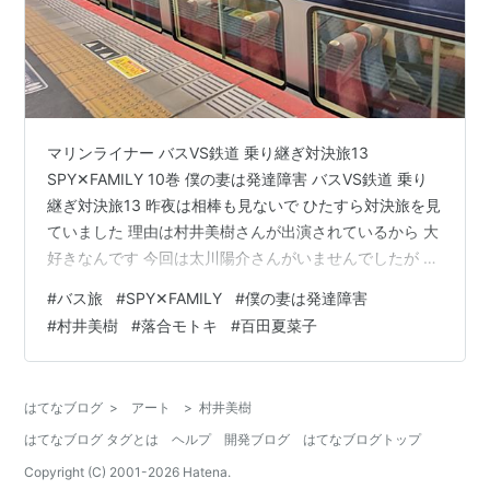
マリンライナー バスVS鉄道 乗り継ぎ対決旅13
SPY✕FAMILY 10巻 僕の妻は発達障害 バスVS鉄道 乗り
継ぎ対決旅13 昨夜は相棒も見ないで ひたすら対決旅を見
ていました 理由は村井美樹さんが出演されているから 大
好きなんです 今回は太川陽介さんがいませんでしたが 村
井美樹さんがかわいかったので まったく問題ありません
#
バス旅
#
SPY✕FAMILY
#
僕の妻は発達障害
でした ワタリ119さんや庄司智春さん 新内眞衣さんやサ
#
村井美樹
#
落合モトキ
#
百田夏菜子
バンナの八木さんなど メンバーもいい人ばかりで とても
楽しかったです dance.aoichihiro.com
dance.aoichihiro.com SPY✕FAMILY 10巻 SPY×FAMILY
はてなブログ
>
アート
>
村井美樹
10 …
はてなブログ タグとは
ヘルプ
開発ブログ
はてなブログトップ
Copyright (C) 2001-
2026
Hatena.