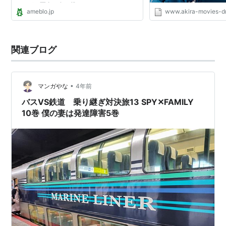
ですが、写真も多く載せられなくなり、せっ
ameblo.jp
www.akira-movies-d
かく書いた記事もうまく投稿できないことが
増えてきました。...
関連ブログ
•
マンガやな
4年前
バスVS鉄道 乗り継ぎ対決旅13 SPY✕FAMILY
10巻 僕の妻は発達障害5巻