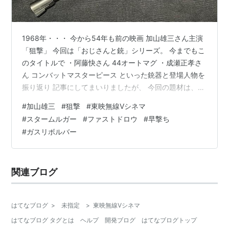
1968年・・・ 今から54年も前の映画 加山雄三さん主演
「狙撃」 今回は「おじさんと銃」シリーズ。 今までもこ
のタイトルで ・阿藤快さん 44オートマグ ・成瀬正孝さ
ん コンバットマスターピース といった銃器と登場人物を
振り返り 記事にしてまいりましたが、 今回の題材は、な
んとあの加山雄三さん！ そして、加山さんがこの作品中
#
加山雄三
#
狙撃
#
東映無線Ⅴシネマ
で 最後の対決に選んだモデル・・・ この手に握られてい
#
スタームルガー
#
ファストドロウ
#
早撃ち
た拳銃・・・ そうです。 今回記事にする拳銃はなんと！
#
ガスリボルバー
コレです！ どん！ マルシン ガスリボルバー スーパーブ
ラックホーク MAXI 7.5インチ 8㎜BB弾 のハコに収めら
れた・・・ ・・・銃なのですが、 フタを…
関連ブログ
はてなブログ
>
未指定
>
東映無線Ⅴシネマ
はてなブログ タグとは
ヘルプ
開発ブログ
はてなブログトップ