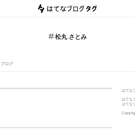
松丸 さとみ
連ブログ
はてな
はてな
はてな
Copyrig