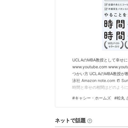
UCLAのMBA教授として幸
www.youtube.com www.y
つかい方 UCLAのMBA教授
泳社 Amazon note.com 
時間と幸せの相関はどのよう
る研究を行っており、アメリ
#
キャシー・ホームズ
#
松丸 
係性を調べました。 引用：https
ネットで話題