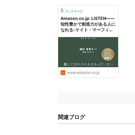
5
ブックマーク
Amazon.co.jp: LISTEN――
知性豊かで創造力がある人に
なれる: ケイト・マーフィ
(著), 篠田真貴子(監訳) (その
他), 松丸さとみ (翻訳): 本
www.amazon.co.jp
関連ブログ