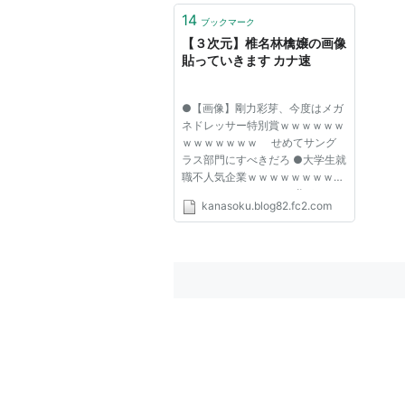
14
ブックマーク
【３次元】椎名林檎嬢の画像
貼っていきます カナ速
●【画像】剛力彩芽、今度はメガ
ネドレッサー特別賞ｗｗｗｗｗｗ
ｗｗｗｗｗｗｗ せめてサング
ラス部門にすべきだろ ●大学生就
職不人気企業ｗｗｗｗｗｗｗｗｗ
ｗｗｗｗｗｗ まあ、職種なん
kanasoku.blog82.fc2.com
て選べる時代じゃないんですけど
ね ●【画像】16歳で92センチＨ
カップの星名美津紀が発売記念イ
ベント たまらん ●【画像】16
歳...