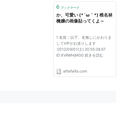
6
ブックマーク
か、可愛い (*´ω｀*) 椎名林
檎嬢の画像貼ってくよ～
1 名前：以下、名無しにかわりま
してVIPがお送りします
:2012/09/01(土) 20:55:38.67
ID:XVAWHjMG0 続きを読む
alfalfalfa.com