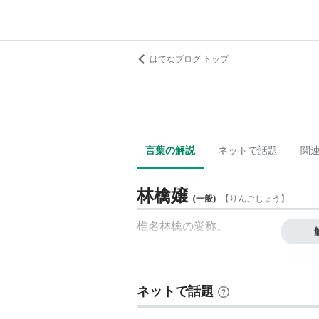
はてなブログ トップ
言葉の解説
ネットで話題
関
林檎嬢
(
一般
)
【
りんごじょう
】
椎名林檎の愛称。
ネットで話題