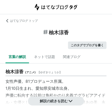
はてなブログ トップ
柚木涼香
このタグでブログを書く
言葉の解説
ネットで話題
関連ブログ
柚木涼香
(
アニメ
)
【
ゆずきりょうか
】
女性声優。81プロデュース所属。
1月10日生まれ、愛知県安城市出身。
声優に転向する以前は
角松かのり
名義でグラビアアイド
解説の続きを読む
ル・女優として活躍していた。ほかに、
永椎あゆ美
、
永
椎あゆみ
の芸名を用いていた時期もある。