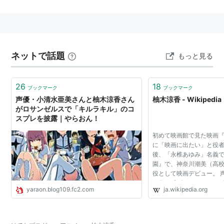
漫画家の
桜木さゆみ
は実妹。
主な出演作品
アニメ
ネットで話題
もっと見る
星方天使エンジェルリンクス（李美鳳）
26
18
ブックマーク
ブックマーク
OH!スーパーミルクチャン（テツコ）
声優・小清水亜美さんと柚木涼香さん
柚木涼香 - Wikipedia
カードキャプターさくら（秋月奈久留）
がロサンゼルスで「キルラキル」のコ
スプレを披露｜やらおん！
ガラスの艦隊（レイチェル）
シスター・プリンセス/シスター・プリンセス Re
初めて映画館で見た映画『E
に「映画に出たい」と役者
Pure（鞠絵）
後、「永椎あゆみ」名義
頭文字D（秋山和美）
園』で、神奈川潮美（高校
役として映画デビュー。 
ハチミツとクローバーII（エマ）
ー作は『ビーストウォーズ
うたわれるもの（エルルゥ）
yaraon.blog109.fc2.com
ja.wikipedia.org
フォーマー』で、その後
すると共に「柚木...
ビーストウォーズ超生命体トランスフォーマー（ブ
ラックウィドー、ナビ子）