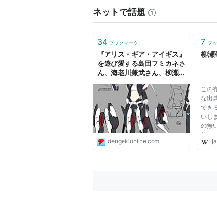
ネットで話題
34
7
ブックマーク
ブッ
『アリス・ギア・アイギス』
柳瀬敬
を遊び愛する島田フミカネさ
ん、海老川兼武さん、柳瀬敬
之さんの座談会を掲載
この
な出
でき
いし
の無
基づ
dengekionline.com
ja
に中
有害
必要が
瀬敬之"