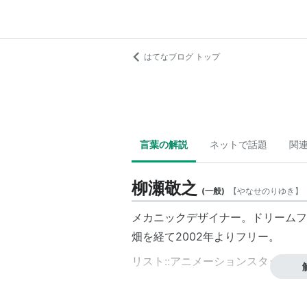
はてなブログ トップ
言葉の解説
ネットで話題
関
柳瀬敬之
(
一般
)
【
やなせのりゆき
】
メカニックデザイナー。ドリームフ
畑を経て2002年よりフリー。
リスト::アニメーションスタッフ