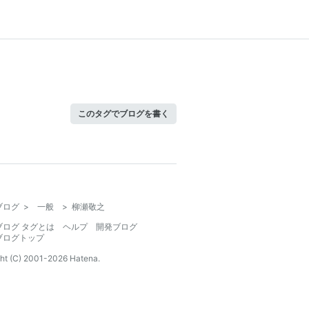
このタグでブログを書く
ブログ
>
一般
>
柳瀬敬之
ブログ タグとは
ヘルプ
開発ブログ
ブログトップ
ht (C) 2001-
2026
Hatena.