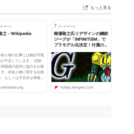
もっと見る
7
クマーク
ブックマーク
之 - Wikipedia
柳瀬敬之氏リデザインの鋼鉄
ジーグが「INFINITISM」で
プラモデル化決定！付属のマ
ッハドリルは背中にも接続可
存命人物の記事には検証可能
能！ | 電撃ホビーウェブ
典が不足しています。 信頼
る情報源の提供に協力をお願
ます。存命人物に関する出典
い、もしくは不完全な情報に
いた論争の材料、特に潜在的
.wikipedia.org
hobby.dengeki.com
傷・誹謗・名誉毀損あるいは
となるものはすぐに除去する
あります。 出典検索?: "柳
 – ニュース · 書籍 ·...