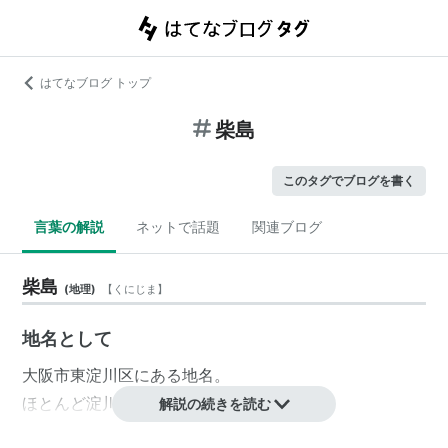
はてなブログ トップ
柴島
このタグでブログを書く
言葉の解説
ネットで話題
関連ブログ
柴島
(
地理
)
【
くにじま
】
地名として
大阪市
東淀川区
にある地名。
ほとんど淀川沿いにある。
解説の続きを読む