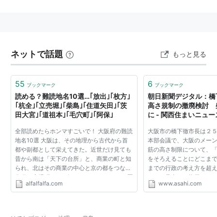
駅名として
阪急電鉄千里線にある普通停車駅。普通以外
*1
は全部通
過。明らかに難読駅である。
近くに浄水場や柴島高校があるので需要は多い・・と見
ネットで話題
もっと見る
せかけて、実はすぐ裏に京都本線の崇禅寺駅がある関係
上、利用客は少なく、時間帯によっては停車時間1桁秒
55
6
の時もあるほど。
ブックマーク
ブックマーク
読める？難読地名10選…｢放出｣｢枚方｣
朝日新聞デジタル：橋
｢杭全｣｢立売堀｣｢柴島｣｢住道矢田｣｢茨
高さ規制の撤廃検討 
田大宮｣｢道祖本｣｢毛穴町｣｢阿保｣
に - 関西住まいニュー
*1
:
急行と快速急行が平日のみ数本ずつあるだけ。
全部読めたらホンマすごいで！ 大阪府の難読
大阪市の橋下徹市長は２
地名10選 大阪は、その地理から古代から首
本部会議で、大阪のメー
都や副都として栄えてきた。近世だけ見ても
筋の高さ制限について、
昔から南は「天下の台所」と、商業の町と知
をそろえることにどこま
られ、北はその商業の中心と京の都をつなぐ
までの行政の考え方を超
街道や宿場町として知られる。 そのような歴
い」と見直しを指示した
alfalfalfa.com
www.asahi.com
史ある地域であるためか難読な地名も多く、
堂筋は戦前から「百尺（
府民でも読み間違...
限」と呼ばれる高...