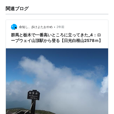
関連ブログ
•
命短し、歩けよたおやめ
2年前
群馬と栃木で一番高いところに立ってきた_4：ロ
ープウェイ山頂駅から登る【日光白根山2578ｍ】