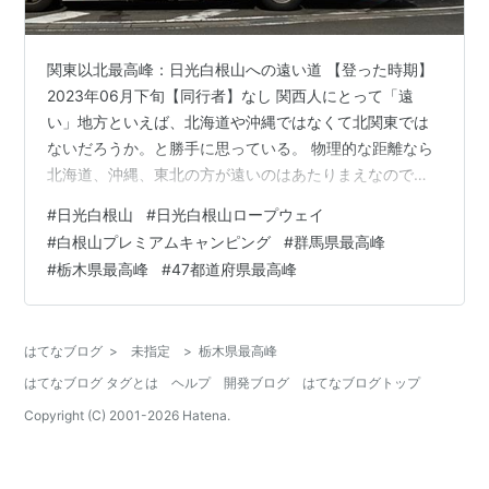
関東以北最高峰：日光白根山への遠い道 【登った時期】
2023年06月下旬【同行者】なし 関西人にとって「遠
い」地方といえば、北海道や沖縄ではなくて北関東では
ないだろうか。と勝手に思っている。 物理的な距離なら
北海道、沖縄、東北の方が遠いのはあたりまえなので、
心理的？心情的？に遠いというか、、「遠い印象があ
#
日光白根山
#
日光白根山ロープウェイ
る」が一番しっくりくるだろうか。
#
白根山プレミアムキャンピング
#
群馬県最高峰
#
栃木県最高峰
#
47都道府県最高峰
はてなブログ
>
未指定
>
栃木県最高峰
はてなブログ タグとは
ヘルプ
開発ブログ
はてなブログトップ
Copyright (C) 2001-
2026
Hatena.