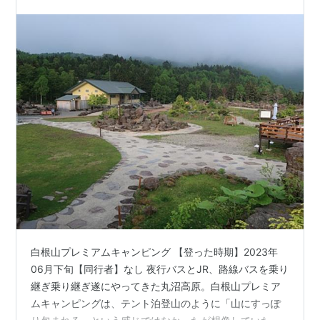
【日光白根山：2578ｍ】
白根山プレミアムキャンピング 【登った時期】2023年
06月下旬【同行者】なし 夜行バスとJR、路線バスを乗り
継ぎ乗り継ぎ遂にやってきた丸沼高原。白根山プレミア
ムキャンピングは、テント泊登山のように「山にすっぽ