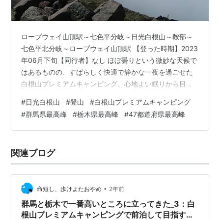
ロープウェイ山頂駅～七色平分岐～日光白根山～鞍部～
七色平北分岐～ロープウェイ山頂駅 【登った時期】2023
年06月下旬【同行者】なし ほぼ曇りという微妙な天候で
はあるものの、すばらしく快適で静かな一夜を過ごせた
白根山プレミアムキャンピング。心地よい眠りから目覚
めを誘ったのは鳥のさえずりだった。
#
日光白根山
#
登山
#
白根山プレミアムキャンピング
#
群馬県最高峰
#
栃木県最高峰
#
47都道府県最高峰
関連ブログ
•
命短し、歩けよたおやめ
2年前
群馬と栃木で一番高いところに立ってきた_3：白
根山プレミアムキャンピングで前泊して目指す