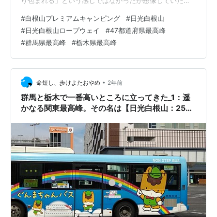
り包まれる」という感じではなかったが想像していたよ
りずっと静かで「山に見まもられながら快適な環境で眠
#
白根山プレミアムキャンピング
#
日光白根山
る」という得難い体験だった。また参加したい。したい
#
日光白根山ロープウェイ
#
47都道府県最高峰
けど遠い。
#
群馬県最高峰
#
栃木県最高峰
•
命短し、歩けよたおやめ
2年前
群馬と栃木で一番高いところに立ってきた_1：遥
かなる関東最高峰。その名は【日光白根山：2578
ｍ】