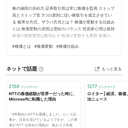
株の値段の決め方 証券取引所は常に株価を監視 ストップ
高とストップ安 3つの原則に従い株取引を成立させてい
る 板寄せ方式、ザラバ方式とは？ 株価が変動する仕組み
とは 株価変動の原因は需給のバランス 投資家心理は複雑
株価の変動要因は数知れず 株価が変動する要因 株価の決
定要因はやはり企業の業績 株価の動きは業績予想 四半期
#
株価とは
#
株価変動
#
株価仕組み
決済 株の短期売買で儲けるには人気や流行を察知！ 株価
の変動に金利や景気はどう影響するのか？ 金利が上昇す
ると株価が下落するのはなぜ？ 公定歩合 株式市場がバブ
ネットで話題
もっと見る
ル時代を生んだ！ 「景気がよい、悪い」の判断基準 株価
の変動要因になぜ為替相場が関係するのか？ 株価に影響
を与える「…
2150
1277
ブックマーク
ブックマーク
NTTの株価総額が世界一だった時に、
ロイター | 経済、株
Microsoftに転職した理由
治ニュース
「6年勤めたNTTを退職しました」という記
事が、注目を浴びているようですが、この筆
者が NTT を辞めた理由が、私が３２年前