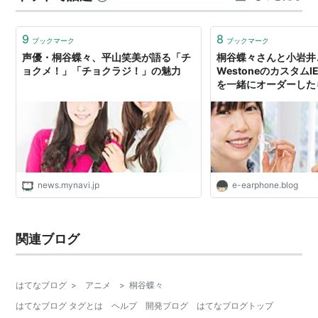
ルやコーナーメールが披露され、予め言われていたよう
にたくさんメールが読まれて…
9
8
ブックマーク
ブックマーク
声優・桐谷蝶々、平山笑美が語る「チ
桐谷蝶々さんと小岩井
ョクメ！」「チョクラジ！」の魅力
Westoneのカスタム
を一緒にオーダーした
news.mynavi.jp
e-earphone.blog
関連ブログ
はてなブログ
>
アニメ
>
桐谷蝶々
はてなブログ タグとは
ヘルプ
開発ブログ
はてなブログトップ