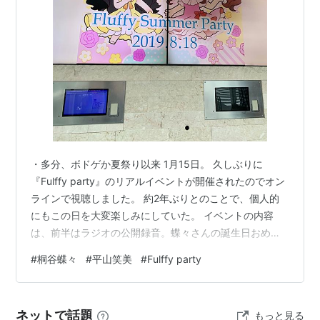
・多分、ボドゲか夏祭り以来 1月15日。 久しぶりに
『Fulffy party』のリアルイベントが開催されたのでオン
ラインで視聴しました。 約2年ぶりとのことで、個人的
にもこの日を大変楽しみにしていた。 イベントの内容
は、前半はラジオの公開録音。蝶々さんの誕生日おめで
とうを讃えた後に、後半は恒例のふらてぃ検定とプレゼ
#
桐谷蝶々
#
平山笑美
#
Fulffy party
ント抽選会といった具合。 ラジオの公開録音では、今回
桐谷蝶々さんの誕生日に行われているので蝶々さんの誕
生日をお祝いするメールが多く読まれてた。 私もメール
ネットで話題
もっと見る
送っていたけど読まれず…残念。 そのあと、テーマメー