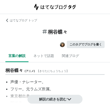
はてなブログ トップ
桐谷蝶々
このタグでブログを書く
言葉の解説
ネットで話題
関連ブログ
桐谷蝶々
(
アニメ
)
【
きりたにちょうちょう
】
声優・ナレーター。
フリー。元ラムズ所属。
東京都出身
解説の続きを読む
既婚者