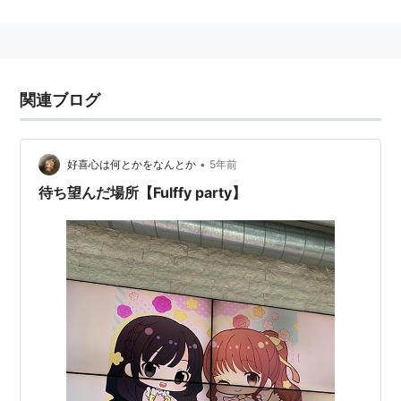
出演作品
「アイドルマスター ミリオンライブ！」（
宮尾美
也
）
関連ブログ
「リアル脱出ゲームTV」（ナレーション）
•
好喜心は何とかをなんとか
5年前
待ち望んだ場所【Fulffy party】