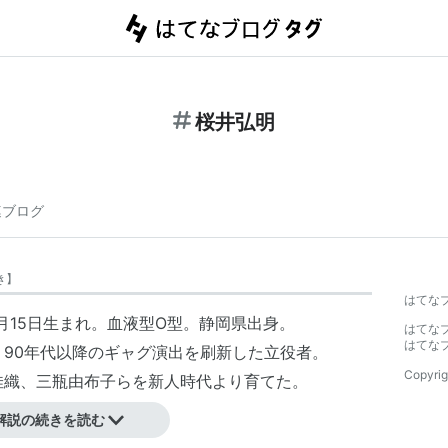
桜井弘明
連ブログ
き
】
はてな
2月15日生まれ。血液型O型。静岡県出身。
はてな
はてな
90年代以降のギャグ演出を刷新した立役者。
Copyrig
佳織、三瓶由布子らを新人時代より育てた。
解説の続きを読む