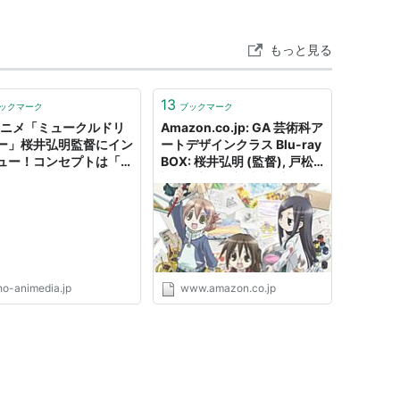
み
もっと見る
13
ックマーク
ブックマーク
アニメ「ミュークルドリ
Amazon.co.jp: GA 芸術科ア
ー」桜井弘明監督にイン
ートデザインクラス Blu-ray
ュー！コンセプトは「親
BOX: 桜井弘明 (監督), 戸松
楽しめる」、だからこそ
遥 (出演), 徳永愛 (出演), 沢
ている大人たちもおもし
城みゆき (出演), 名塚佳織
っている | 超！アニメデ
(出演), 堀江由衣 (出演), きゆ
づきさとこ (原名), 待田堂子
(その他), AICPLUS+ (その
他), 渡辺敦子 (デザイン):
DVD
ho-animedia.jp
www.amazon.co.jp