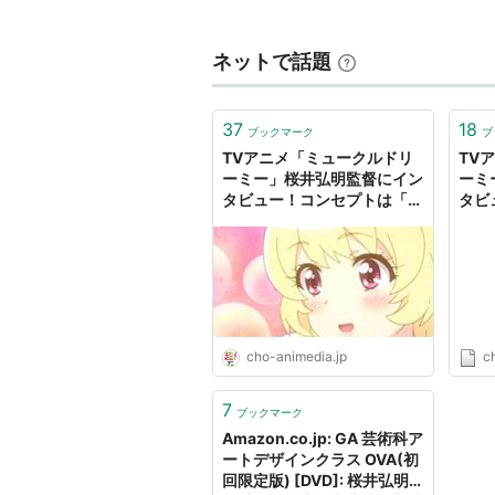
作品(監督)
アキハバラ電脳組 2011年の夏休
ネットで話題
デ・ジ・キャラット
だぁ！だぁ！だぁ！
37
18
ブックマーク
ブ
魁!!クロマティ高校
TVアニメ「ミュークルドリ
TV
ーミー」桜井弘明監督にイン
ーミ
デ・ジ・キャラットにょ
タビュー！コンセプトは「親
タビ
ななか6/17
子で楽しめる」、だからこそ
子で
作っている大人たちもおもし
作っ
パラッパラッパー
ろがっている | 超！アニメデ
ろが
ウィンターガーデン
ィア
ィア
レ・ミゼラブル 少女コゼット
GA 芸術科アートデザインクラス
cho-animedia.jp
c
会長はメイド様！
猫神やおよろず
7
ブックマーク
Amazon.co.jp: GA 芸術科ア
作品（演出）
ートデザインクラス OVA(初
回限定版) [DVD]: 桜井弘明