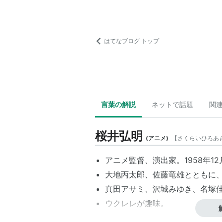
はてなブログ トップ
言葉の解説
ネットで話題
関
桜井弘明
(
アニメ
)
【
さくらいひろあ
アニメ監督、演出家。1958年1
大地丙太郎、佐藤竜雄とともに、
真田アサミ、沢城みゆき、名塚
ウクレレが趣味。