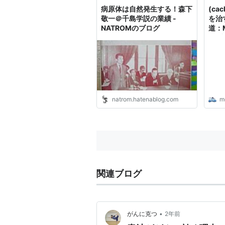
病原体は自然発生する！森下
(ca
敬一＠千島学説の業績 -
を治
NATROMのブログ
道：
ィブ
natrom.hatenablog.com
m
関連ブログ
•
がんに克つ
2年前