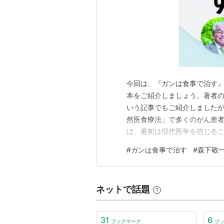
今回は、『ガンは食事で治す』
本をご紹介しましょう。著者
いう記事でもご紹介しました
然医食療法」で多くのがん患
は、最初は現代医学を信じる
か待っていませんから、ぜひ
#
ガンは食事で治す
#
森下敬
す。この本に書かれている現
ると、以下のようになります。
ネットで話題
31
6
ブックマーク
ブ