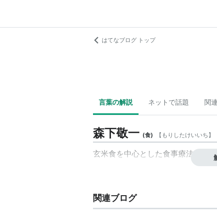
はてなブログ トップ
言葉の解説
ネットで話題
関
森下敬一
(
食
)
【
もりしたけいいち
】
玄米食を中心とした食事療法の提唱
関連ブログ