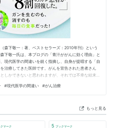
（森下敬一：著、ベストセラーズ：2010年刊）という
の森下敬一氏は、本ブログの「青汁ががんに効く理由」と
が、現代医学の間違いを鋭く指摘し、自身が提唱する「自
者を治療してきた医師です。がんを宣告された患者さん
ことしかできないと思われますが、それでは不幸な結末し
この本を読んで、正しい選択をしていただきたいと思いま
一
#
現代医学の間違い
#
がん治療
代医学の説と、それに対する森下氏の反論を簡潔にまとめ
現代医学の説： 細胞は、必…
もっと見る
5
ックマーク
ブックマーク