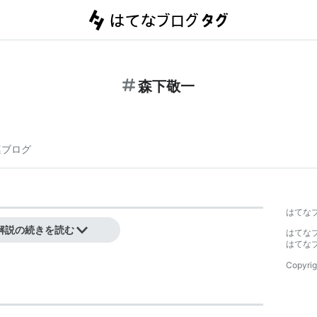
森下敬一
連ブログ
はてな
者
解説の続きを読む
はてな
はてな
Copyrig