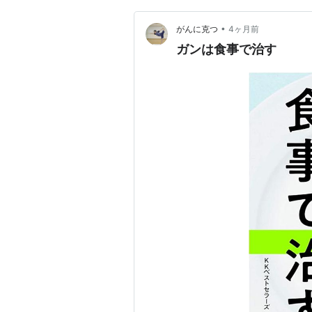
•
がんに克つ
4ヶ月前
ガンは食事で治す