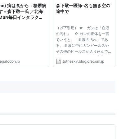
che) 病は食から：糖尿病
森下敬一医師-名も無き空の
す＝森下敬一氏 ／北海
途中で
MSN毎日インタラクテ
（以下引用） ☆ ガンは「血液
の汚れ」 ☆ ガンの正体を一言
でいうと、「血液の汚れ」であ
る。 血液に中にガンビールスや
その他のビールスが入り込んで汚
してしまっている、それ自体がガ
egalodon.jp
tothesky.blog.drecom.jp
ンなのだ。 すなわち、本当のガ
ンは、一般にガンと呼ばれている
オデキを体のの中につくらせた
「バックグランド」である、とい
うふう...