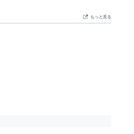
（脚本、出演）
、演出、出演）
もっと見る
演）
」（脚本、演出、声の出演）
出演）
（脚本・出演）
）
（脚本・出演）
NE MAN PLAY」（脚本、演出、出演）
ORT X SHOTO vol.1 「
嗚呼、わが町のファミリー
と女が一人」（脚本、演出、出演）
ol.4『花いろいろ』」なゆた屋「咲きほこらん」（脚