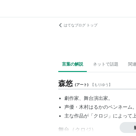
はてなブログ トップ
言葉の解説
ネットで話題
関
森悠
(
アート
)
【
もりゆう
】
劇作家、舞台演出家。
声優・木村はるかのペンネーム。
主な作品が「
クロジ
」によって
舞台（
クロジ
）