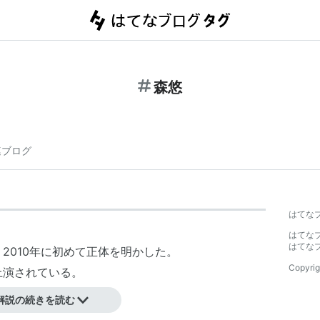
森悠
連ブログ
はてな
はてな
はてな
2010年に初めて正体を明かした。
Copyrig
上演されている。
解説の続きを読む