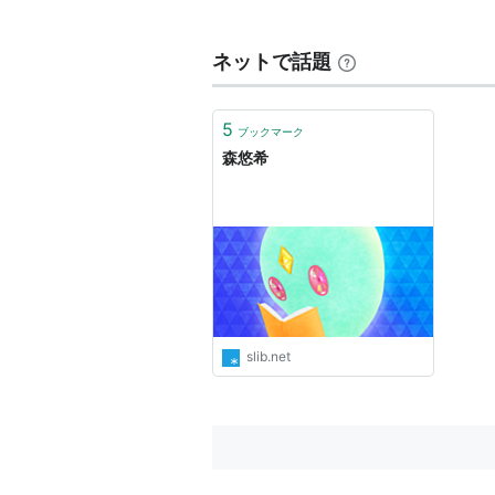
2007年
「
アニメ大国ニッポン
」
2008年
「
桜屋敷の三姫
」（脚本
ネットで話題
2009年
「
きんとと
」（脚本、出
2010年
「
エ ン ガ ワ ノ ク ラ ゲ
5
ブックマーク
2012年
「
異説 金瓶梅
」（脚本、
森悠希
2012年
「
かみさまのおかお
」 
2013年
「
ヒルコ
」 （脚本・出演
2015年
「
パビリオンの星空
」 
舞台
2011年
「10 minutes of O
slib.net
2012年
「
短編オムニバスの会
SH
レストラン
」 第3話「男が一人
2013年
「短編劇集・春カフェ v
本、出演）