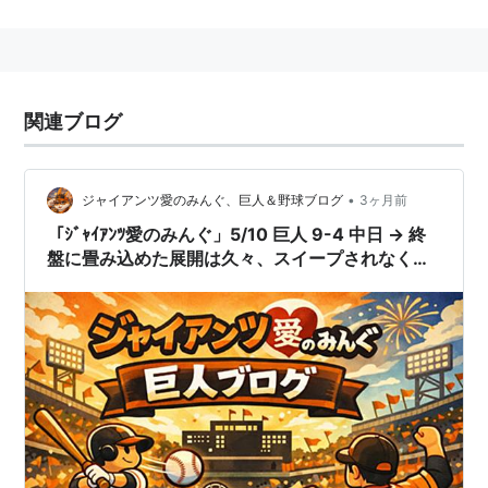
■
北陸本線（米原〜直江津）
地図上の東西に準拠して表記。駅つきキーワードが存在
する場合は〈〉で囲んで表示。
関連ブログ
〈
米原駅
〉…
福井
←「
森田
」→
春江
…
芦原温泉
…
加賀温泉
…
小松
…
下段へ↓
•
ジャイアンツ愛のみんぐ、巨人＆野球ブログ
3ヶ月前
↑上段へ
…
松任
…〈
金沢駅
〉…
津幡
…
高岡
…
富山
…
直
「ｼﾞｬｲｱﾝﾂ愛のみんぐ」5/10 巨人 9-4 中日 → 終
江津
盤に畳み込めた展開は久々、スイープされなくて
良かった
森田
(
一般
)
【
もりた
】
リスト::日本人の苗字
主な有名人
名前
なまえ
別名
肩書き
解説
森田あつ
もりたあつこ
堂珍
モデル
堂珍嘉邦夫