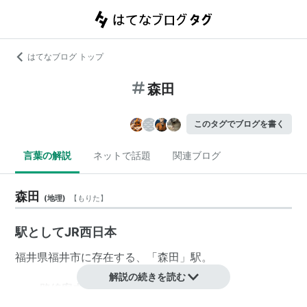
はてなブログ トップ
森田
このタグでブログを書く
言葉の解説
ネットで話題
関連ブログ
森田
(
地理
)
【
もりた
】
駅としてJR西日本
福井県
福井市
に存在する、「
森田
」駅。
解説の続きを読む
＞＞ 路線案内 JR西日本 ＜＜