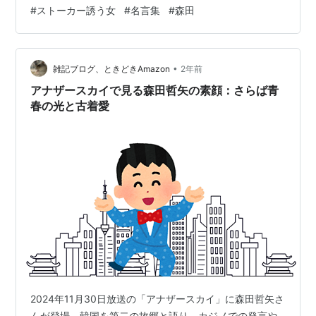
どこか応援したくなる…あれなんやろな。 そんな森田の
#
ストーカー誘う女
#
名言集
#
森田
名言だけにフォーカスした“濃いめの記事” 作ったで。ド
ラマ見てる人なら「わかるわ〜」って首もげるほど頷く
はずやし、見てない人も「ちょっと見よか…？」ってな
•
るやつや。 ◆森田 名言① 「人って…好きになったらア
雑記ブログ、ときどきAmazon
2年前
カン時ほど、止まられへんねん」 この名言、視聴者の心
アナザースカイで見る森田哲矢の素顔：さらば青
グサッと刺さったはず。“…
春の光と古着愛
2024年11月30日放送の「アナザースカイ」に森田哲矢さ
んが登場。韓国を第二の故郷と語り、カジノでの発言や