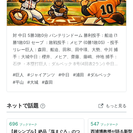
子
敦子
人
森田彩華
もりたあやか
-
美少女クラブ31
-
森田あゆ
もりたあゆみ
-
プロテニスプレ
-
み
イヤー
対 中日 5勝3敗0分 バンテリンドーム 勝利投手：船迫 (1
森田一義
もりたかずよ
タモ
自由業：タレン
-
勝1敗0S) セーブ ：敗戦投手：メヒア (0勝1敗0S) ・投手
し
リ
ト
リレー巨人：森田、船迫、田和、田中瑛、大勢、中川 捕
手：大城中日：櫻井、メヒア、齋藤、藤嶋、仲地 捕手：
森田恭平
もりたきょう
-
ラグビー
-
へい
石伊 ・本塁打巨人：ダルベック 8号(4回表2ラン) 中日：
カリステ 1号(3回裏ソロ)、鵜飼 2号(4回裏2ラン) TBSチ
森田健作
もりたけんさ
-
俳優、元国会議
-
#
巨人
#
ジャイアンツ
#
中日
#
浦田
#
ダルベック
ャンネル1 にて観戦 解説：川上憲伸 実況：宮部和裕
く
員
#
平山
#
大城
#
森田
（CBC）～～～～～～～～～～～～～～～～～～～～～
森田耕一
もりたこうい
-
サッカー
-
～～～～～～～Giants Official
郎
ちろう
Web(https://www.giants.jp/game/20260510_19021_…
ネットで話題
もっと見る
森田剛
もりたごう
-
V6
-
森田茂
もりたしげる
-
画家
-
696
547
ブックマーク
ブックマーク
森田淳悟
もりたじゅん
-
バレーボール指
-
【超シンプル】絶品「塩まぐろ」のつ
西浦博教授が語る新型