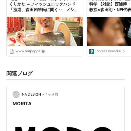
ご
導者
くりかた ～フィッシュロックバンド
科学 【対談】西浦博
「漁港」森田釣竿氏に聞く～ - メシ通
教授×森田朗・NFI代表
森田貴寛
もりたたかひ
Taka
歌手、ONE OK
旧名・森内
| ホットペッパーグルメ
JBpress (ジェイビー
ろ
ROCK
貴寛
森田まさ
もりたまさの
-
漫画家
-
のり
り
森田美勇
もりたみゅう
-
ジャニーズJr.
-
人
と
www.hotpepper.jp
jbpress.ismedia.jp
森田芳光
もりたよしみ
-
映画監督
-
つ
関連ブログ
フィクション
森田忍
(もりたしのぶ)・漫画『ハチミツとクローバ
•
NA DESIGN
4ヶ月前
ー』の登場人物
MORITA