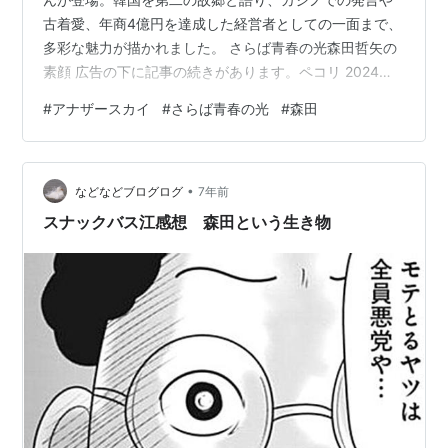
古着愛、年商4億円を達成した経営者としての一面まで、
多彩な魅力が描かれました。 さらば青春の光森田哲矢の
素顔 広告の下に記事の続きがあります。ペコリ 2024年
11月30日放送の日本テレビ「アナザースカイ」には、お
#
アナザースカイ
#
さらば青春の光
#
森田
笑いコンビ「さらば青春の光」の森田哲矢さんが登場し
ました。韓国を「第二の故郷」と語り、芸人としての歩
みと人生観を重ねる旅が放送されました。 森田哲矢『ア
•
ナザースカイ』で語った第二の故郷・韓国と多面的な魅
などなどブログログ
7年前
力 項目 内容 放送日 2024年11月30日 番組 日本テレビ
スナックバス江感想 森田という生き物
「アナザース…