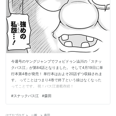
今週号のヤングジャンプでフォビドゥン澁川の「スナッ
クバス江」が第84話となりました。 そして4月19日に単
行本第4巻が発売！ 単行本はおよそ20話ずつ収録されま
す。 ってことはつまり4巻で終了という線はなくなった
ってことです。 祝！バス江連載存続！
#
スナックバス江
#
森田
はてなブログ
>
一般
>
森田