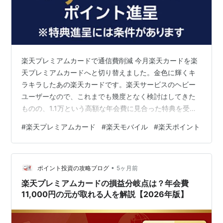
楽天プレミアムカードで通信費削減 今月楽天カードを楽
天プレミアムカードへと切り替えました。金色に輝くキ
ラキラしたあの楽天カードです。楽天サービスのヘビー
ユーザーなので、これまでも幾度となく検討はしてきた
ものの、1.1万という高額な年会費に見合った特典を受け
られるかイマイチ不透明だったので、見送ってきまし
#
楽天プレミアムカード
#
楽天モバイル
#
楽天ポイント
た。とにかく空港のラウンジを使えるのが玄人的には良
いらしいんですが、そこについては僕は全く無縁ですか
らね。 でもその状況を打破したのはやはり楽天モバイ
•
ル。楽天プレミアムカードが楽天モバイルにもたらす特
ポイント投資の攻略ブログ
5ヶ月前
典が毎月5GB分のデータ利用量クーポンを貰えるという
楽天プレミアムカードの損益分岐点は？年会費
内容なのです。 楽天モバイルの最強プランの価…
11,000円の元が取れる人を解説【2026年版】