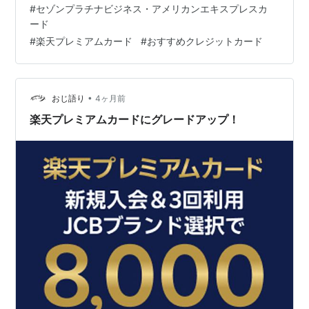
#
セゾンプラチナビジネス・アメリカンエキスプレスカ
します。 プライオリティパスがあれば、空港での待ち時
ード
間をラウンジで快適に過ごしたり、レストラン特典で食
#
楽天プレミアムカード
#
おすすめクレジットカード
事を楽しんだりと、…
•
おじ語り
4ヶ月前
楽天プレミアムカードにグレードアップ！