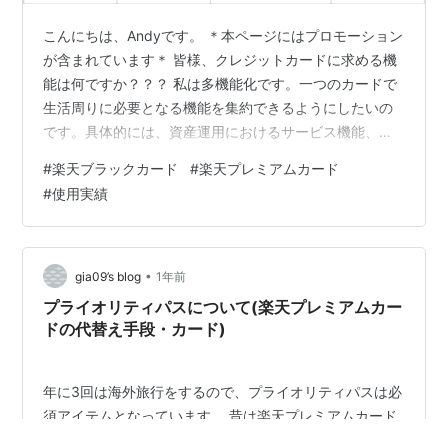
こんにちは、Andyです。 ＊本ページにはプロモーション
が含まれています＊ 皆様、クレジットカードに求める機
能は何ですか？？？ 私は多機能化です。一つのカードで
生活周りに必要となる機能を集約できるようにしたいの
です。具体的には、資産運用におけるサービス機能、オ
ンライン買い物でのサービス機能、旅行時のサービス機
#
楽天ブラックカード
#
楽天プレミアムカード
能です。 これら機能をすべて満たし、年会費が手頃なカ
#
使用実績
ードが楽天ブラックカードです。 その獲得条件は２つ有
り、楽天プレミアムカードを所持していること、年間５
００万円以上の使用実績です。 その使用実績を追いかけ
ています。 ◯２０２５年１０月までの１年間使用実績
•
gia09’s blog
1年前
今月は旅行代金を使用し、そこそこ…
プライオリティパスについて(楽天プレミアムカー
ドの代替え手段・カード)