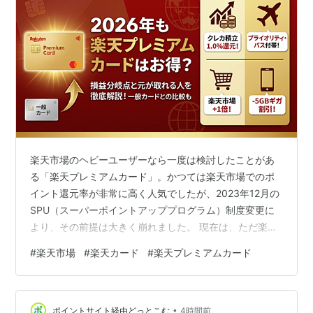
楽天市場のヘビーユーザーなら一度は検討したことがあ
る「楽天プレミアムカード」。かつては楽天市場でのポ
イント還元率が非常に高く人気でしたが、2023年12月の
SPU（スーパーポイントアッププログラム）制度変更に
より、その前提は大きく崩れました。 現在は、ただ楽天
市場で買い物をするだけでは年会費（11,000円）の元を
#
楽天市場
#
楽天カード
#
楽天プレミアムカード
取るのは非常に難しくなっています。しかし、楽天証券
でのクレジットカード積立や、楽天モバイルの活用、出
張・旅行時のラウンジ利用などを組み合わせることで、
•
2026年現在でも確かな価値を発揮します。 今回は、私自
ポイントサイト経由どっとこむ
4時間前