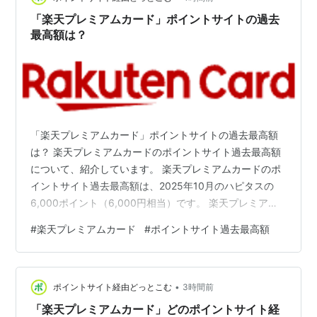
身も楽天プレミアムカードホルダーである経験を踏ま
「楽天プレミアムカード」ポイントサイトの過去
え、最新スペックに基づいた「リ…
最高額は？
「楽天プレミアムカード」ポイントサイトの過去最高額
は？ 楽天プレミアムカードのポイントサイト過去最高額
について、紹介しています。 楽天プレミアムカードのポ
イントサイト過去最高額は、2025年10月のハピタスの
6,000ポイント（6,000円相当）です。 楽天プレミアム
カードのポイントサイト過去最高額と現在の還元率 案件
#
楽天プレミアムカード
#
ポイントサイト過去最高額
ポイントサイト 過去最高額 現在還元率 楽天プレミアム
カード ハピタス +6,000円 +6,000円 楽天プレミアムカ
ード モッピー ― ― 楽天プレミアムカード GMOポイ活
•
+2,800円 ― 楽天プレミアムカード 楽天リーベイツ ―
ポイントサイト経由どっとこむ
3時間前
― 楽天プレミアムカード ポイントイ…
「楽天プレミアムカード」どのポイントサイト経