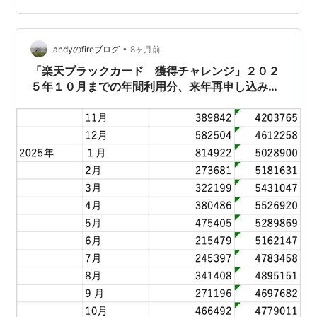
ミアムカードの入会キャンペーン 入会特典 楽天プレミア
ムカードの入会キャンペーン 最大+5,000円相当のポイン
•
ト還元 ポイントサイト「ハピタス」経由で、楽天プレミ
andyのfireブログ
8ヶ月前
アムカードを利用する。 上記の特典に加え、+6,000円相
「楽天ブラックカード 獲得チャレンジ」２０２
当のポイン…
５年１０月までの年間利用分、来年再申し込みを
狙います＾＾