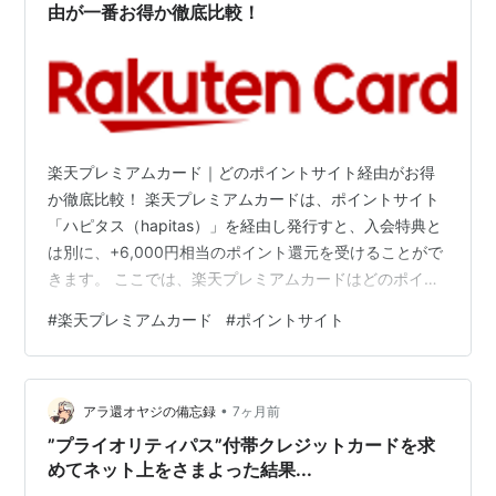
由が一番お得か徹底比較！
楽天プレミアムカード｜どのポイントサイト経由がお得
か徹底比較！ 楽天プレミアムカードは、ポイントサイト
「ハピタス（hapitas）」を経由し発行すと、入会特典と
は別に、+6,000円相当のポイント還元を受けることがで
きます。 ここでは、楽天プレミアムカードはどのポイン
トサイト経由が一番お得なのか徹底比較してみました。
#
楽天プレミアムカード
#
ポイントサイト
楽天プレミアムカードはどのポイントサイト経由がお得
か比較してみた！ 楽天プレミアムカードをポイントサイ
ト経由先別に比較した結果は下記の通りです（ポイント
•
サイト名をクリックすると当サイト特典が貰える無料登
アラ還オヤジの備忘録
7ヶ月前
録画面に遷移します）。 ポイントサイト名 還元率 当ブ
”プライオリティパス”付帯クレジットカードを求
ログ特典 楽天リーベイツ…
めてネット上をさまよった結果...