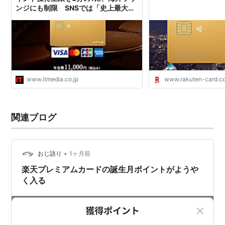
ンジにも制限 SNSでは「史上最大の
改悪」の声
www.itmedia.co.jp
www.rakuten-card.co
関連ブログ
•
おじ語り
1ヶ月前
楽天プレミアムカードの誕生月ポイントがようや
く入る