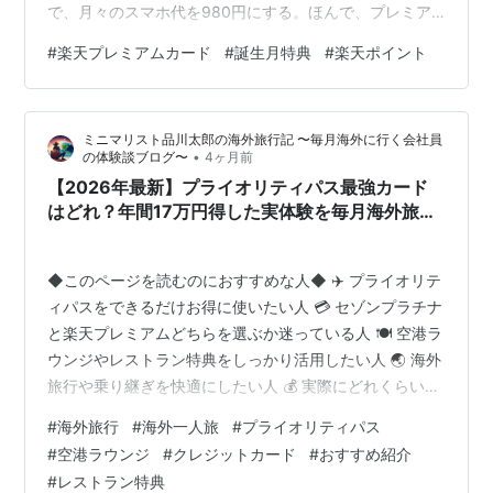
で、月々のスマホ代を980円にする。ほんで、プレミア
ムカードの年会費の元を取る。 これについては今のとこ
#
楽天プレミアムカード
#
誕生月特典
#
楽天ポイント
ろ毎月成功しています。毎月クーポン適用の作業こそ必
要ですが、忘れることもなく、いたって順調。 そして楽
天市場での買い物の判断が高度になりました。 プレミア
ミニマリスト品川太郎の海外旅行記 〜毎月海外に行く会社員
ムカードの選べる特典で火曜木曜はポイントUP。だけど
•
の体験談ブログ〜
4ヶ月前
も楽天市場はそれだけじゃない。5と0の付く日のポイン
【2026年最新】プライオリティパス最強カード
トUPもあるし、楽天イー…
はどれ？年間17万円得した実体験を毎月海外旅行
に行くミニマリストが解説！
◆このページを読むのにおすすめな人◆ ✈️ プライオリテ
ィパスをできるだけお得に使いたい人 💳 セゾンプラチナ
と楽天プレミアムどちらを選ぶか迷っている人 🍽️ 空港ラ
ウンジやレストラン特典をしっかり活用したい人 🌏 海外
旅行や乗り継ぎを快適にしたい人 💰 実際にどれくらいお
得になるのか知りたい人 「プライオリティパスって本当
#
海外旅行
#
海外一人旅
#
プライオリティパス
にお得？」「どのクレジットカードを選べばいいの？」
#
空港ラウンジ
#
クレジットカード
#
おすすめ紹介
🤔✈️ そんな疑問を持っている方に向けて、実際にプライ
#
レストラン特典
オリティパスを使い倒している筆者の体験をもとに解説