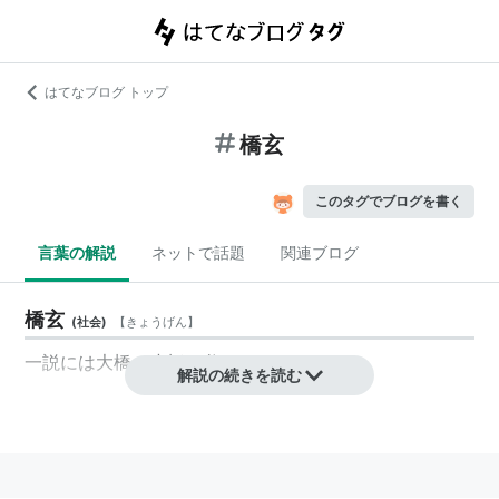
はてなブログ トップ
橋玄
このタグでブログを書く
言葉の解説
ネットで話題
関連ブログ
橋玄
(
社会
)
【
きょうげん
】
一説には大橋・小橋の父。
解説の続きを読む