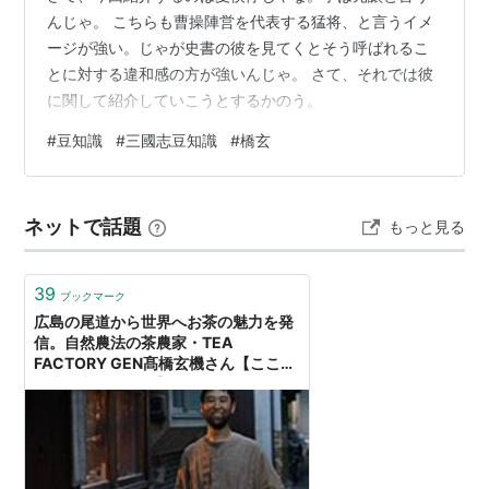
んじゃ。 こちらも曹操陣営を代表する猛将、と言うイメ
ージが強い。じゃが史書の彼を見てくとそう呼ばれるこ
とに対する違和感の方が強いんじゃ。 さて、それでは彼
に関して紹介していこうとするかのう。
#
豆知識
#
三國志豆知識
#
橋玄
ネットで話題
もっと見る
39
ブックマーク
広島の尾道から世界へお茶の魅力を発
信。自然農法の茶農家・TEA
FACTORY GEN髙橋玄機さん【ここか
ら生み出す私たち】 - SUUMOタウン