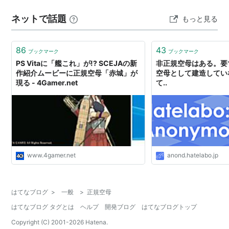
ネットで話題
もっと見る
86
43
ブックマーク
ブックマーク
PS Vitaに「艦これ」が!? SCEJAの新
非正規空母はある。要
作紹介ムービーに正規空母「赤城」が
空母として建造してい
現る - 4Gamer.net
て..
www.4gamer.net
anond.hatelabo.jp
はてなブログ
>
一般
>
正規空母
はてなブログ タグとは
ヘルプ
開発ブログ
はてなブログトップ
Copyright (C) 2001-
2026
Hatena.