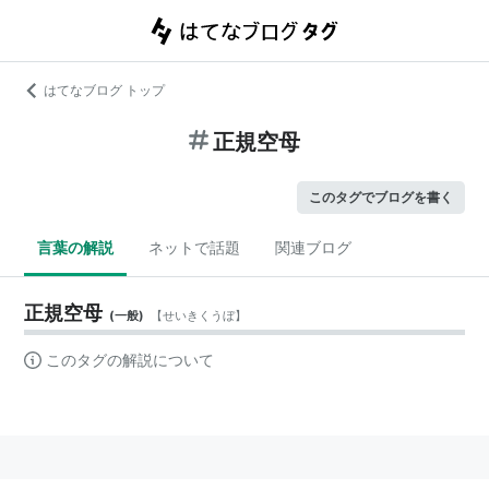
はてなブログ トップ
正規空母
このタグでブログを書く
言葉の解説
ネットで話題
関連ブログ
正規空母
(
一般
)
【
せいきくうぼ
】
このタグの解説について