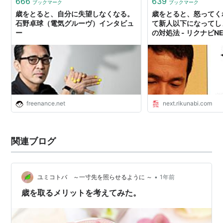
666
639
ブックマーク
ブックマーク
歳をとると、自分に失望しなくなる。
歳をとると、怒ってく
石野卓球（電気グルーヴ）インタビュ
て新人以下になってし
ー
の対処法 - リクナビN
freenance.net
next.rikunabi.com
関連ブログ
•
ユミコトバ ～一寸先を照らせるように ～
1年前
歳を取るメリットを考えてみた。