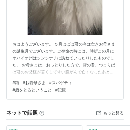
おはようございます。 ５月はぱぱ君の今は亡きお母さま
の誕生月でございます。ご存命の時には、時折この月に
オハイオ州はシンシナチに訪ねていったりしたものでし
た。 お母さまは、おっとりした方で、背の君、つまりぱ
ぱ君のお父様が若くしてすい臓がんで亡くなったあと、
ずっとおひとり様で暮らしてらっしゃいました。流石に
#
猫
#
お義母さま
#
スパゲティ
齢90を超してお耳も少し薄くなられたころ、腸にガンが
#
歳をとるということ
#
記憶
見つかりましてね。局部癌でしたので、とってしまえば
問題なし、ということで手術となったわけなのですが、
術後の鎮静剤投与の後、お目が覚めらない。懇懇と眠っ
ネットで話題
もっと見る
てらっしゃる。これはオカシイ、と思ったぱぱ君、病院
へ行き、血液ガスじゃないか、と掛け合いまして…