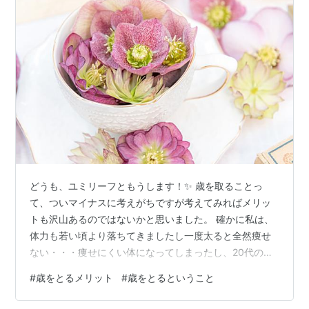
どうも、ユミリーフともうします！✨ 歳を取ることっ
て、ついマイナスに考えがちですが考えてみればメリッ
トも沢山あるのではないかと思いました。 確かに私は、
体力も若い頃より落ちてきましたし一度太ると全然痩せ
ない・・・痩せにくい体になってしまったし、20代の頃
はオイリー肌であぶら取り紙がないと生きていけなかっ
#
歳をとるメリット
#
歳をとるということ
たのに気づいたら乾燥肌・・・💦 オイリー肌が懐かしく
てたまりません！！その時はその時で大変でしたけど、