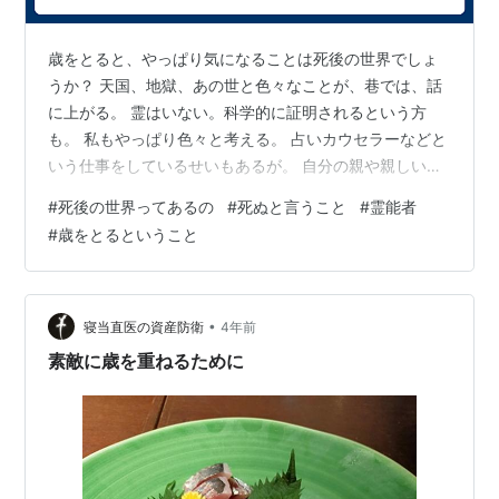
歳をとると、やっぱり気になることは死後の世界でしょ
うか？ 天国、地獄、あの世と色々なことが、巷では、話
に上がる。 霊はいない。科学的に証明されるという方
も。 私もやっぱり色々と考える。 占いカウセラーなどと
いう仕事をしているせいもあるが。 自分の親や親しい
人、子供の頃に良く見ていた俳優、タレントの死。 やっ
#
死後の世界ってあるの
#
死ぬと言うこと
#
霊能者
ぱり死んだらどこに行くのだろうと思う。 私は今は生き
#
歳をとるということ
ているけれど、明日の朝生きているとは限らない。 つい
さっきまで、動画を見ていた私、一時間前には、息子の
家から帰ってきた私。 時間の流れを、不思議な気持ちで
感じる。 説明がつかないのだけど、こんな気持ちの時
•
寝当直医の資産防衛
4年前
は、子供の頃の私、父や母がいたころの…
素敵に歳を重ねるために