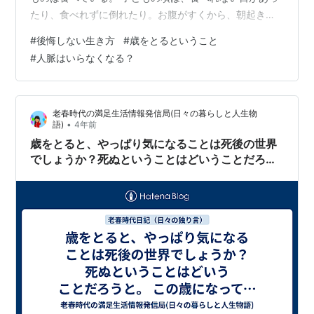
たり、食べれずに倒れたり。お腹がすくから、朝起き
て、食べるものがないとわかるからまた、寝ようと寝た
#
後悔しない生き方
#
歳をとるということ
り。（空腹感があるときは寝ると食べなくていい、これ
#
人脈はいらなくなる？
は冬眠、いらないエネルギーを消費しない生きる知恵だ
ったかも）。 仕事をしなくなったので、洋服を買うこと
もなくなった。元々、贅沢志向がないから。 最近は、断
老春時代の満足生活情報発信局(日々の暮らしと人生物
捨離とかよく耳にするが、歳をとると言うことは必然的
•
語)
4年前
に、いらないものが増える。 自分のライフス…
歳をとると、やっぱり気になることは死後の世界
でしょうか？死ぬということはどいうことだろう
と。 この歳になってもわからない。