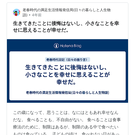
今は今でもっと大変です💦 でも、若い頃の私を振り返る
老春時代の満足生活情報発信局(日々の暮らしと人生物
とただどこへ向かうかもわからない道をひたすらがむし
•
語)
4年前
ゃらに手探りで進んでいたような気がします。 自分にと
生きてきたことに後悔はないし、小さなことを幸
ってどうしたら自分の生きたい道なのかも分…
せに思えることが幸せだ。
この歳になって、思うことは、なにはともあれ幸せなん
だな。 食べることも、不自由がない。 食べることは食事
療法のために、制限はあるが、制限のある中で食べたい
ものは食べている。 子どもの頃は、食べれない日があっ