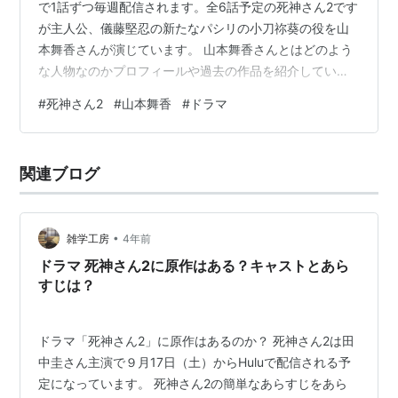
で1話ずつ毎週配信されます。全6話予定の死神さん2です
が主人公、儀藤堅忍の新たなパシリの小刀祢葵の役を山
本舞香さんが演じています。 山本舞香さんとはどのよう
な人物なのかプロフィールや過去の作品を紹介していき
ます。
#
死神さん2
#
山本舞香
#
ドラマ
関連ブログ
•
雑学工房
4年前
ドラマ 死神さん2に原作はある？キャストとあら
すじは？
ドラマ「死神さん2」に原作はあるのか？ 死神さん2は田
中圭さん主演で９月17日（土）からHuluで配信される予
定になっています。 死神さん2の簡単なあらすじをあら