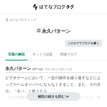
はてなブログ トップ
永久パターン
このタグでブログを書く
言葉の解説
ネットで話題
関連ブログ
永久パターン
(
ゲーム
)
【
えいきゅうぱたーん
】
ビデオゲーム
において、一定の操作を繰り返すなどによ
って
ゲームオーバー
にならなくすること。また、その方
法。「永パ」と略される。
解説の続きを読む
バグを利用するものや、ゲーム展開の隙をつくもの、
安
全地帯
を利用するものなど、さまざまな種類の永久パタ