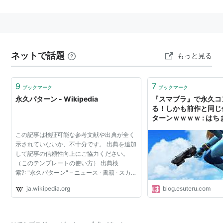
ーンがある。
アーケードゲームにおいては、プレイ時間が長引くほど
インカム
（収入となる金額）が減ってしまう。ゲームメ
ーカーは、永久パターンが生じないよう入念にテストし
ネットで話題
もっと見る
ていたはずだが、それでも多くのゲームに永久パターン
が見つかっている。
9
7
ブックマーク
ブックマーク
永久パターンが発見されたゲームには、ベーマガやゲー
永久パターン - Wikipedia
『スマブラ』で永久コ
メストで行われていたハイスコアランキングの集計が打
る！しかも前作と同じ
ターンｗｗｗｗ : はち
ち切られるといった余波もあった。
この記事は検証可能な参考文献や出典が全く
「永久パターン防止キャラクタ」について
示されていないか、不十分です。 出典を追加
して記事の信頼性向上にご協力ください。
面クリア型のゲームで、制限時間が明確に設定されてい
（このテンプレートの使い方） 出典検
索?: "永久パターン" – ニュース · 書籍 · スカラ
ない場合、わざと面をクリアせずにスコアを稼ぎ続ける
ー · CiNii · J-STAGE · NDL · dlib.jp · ジャパン
こともできてしまう。このような永久パターンを防止す
ja.wikipedia.org
blog.esuteru.com
サーチ · TWL (2020年12月) 永久パターン
（えいきゅう...
るために、ある程度時間がたつと非常に強力なキャラク
ターが登場するゲームもある。そのキャラクターは「永