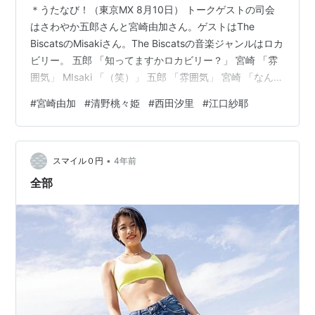
＊うたなび！（東京MX 8月10日） トークゲストの司会
はさわやか五郎さんと宮崎由加さん。ゲストはThe
BiscatsのMisakiさん。The Biscatsの音楽ジャンルはロカ
ビリー。 五郎 「知ってますかロカビリー？」 宮崎 「雰
囲気」 MIsaki 「（笑）」 五郎 「雰囲気」 宮崎 「なんか
ちょっと楽しそうな、ちょっと夏に聴くとワクワクする
#
宮崎由加
#
清野桃々姫
#
西田汐里
#
江口紗耶
ような」 Misaki 「まさにそれです」 ”宮崎由加のなびか
ら始まるストーリー”は宮崎由加さんと鈴木啓太さん。 鈴
木 「結構久々にこのなびスト呼ばれて、知らない間にな
•
んか着々と半島を応援するプロジェクトが進んでると？
スマイル０円
4年前
聞きましたよ」 宮崎 「そう…
全部