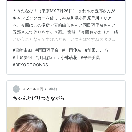
＊うたなび！（東京MX 7月26日） さわやか五郎さんが
キャンピングカーを借りて神奈川県小田原早川エリア
へ。今回はこの場所で宮崎由加さんと岡田万里奈さんと
五郎さんで釣りをする企画。 宮崎 「今回おかまりと一緒
ということなんですけれども、いつもはですねスタジオ
で日本全国各地の半島の魅力をご紹介しているんですけ
#
宮崎由加
#
岡田万里奈
#
一岡伶奈
#
前田こころ
れども今回は自然に触れ合おうということで外に出て来
#
山﨑夢羽
#
江口紗耶
#
小林萌花
#
平井美葉
ちゃいました」 岡田 「イエーイ！」（拍手） 宮崎
#
BEYOOOOONDS
「で、スタッフさんに聞いたところによると、なんか今
後釣りをやっていくらしいみたいな話になって「おやお
や私釣りなんにも分からないぞ。大丈夫かな？」って思
ったらいい先生がいるんだよということで誰…
•
スマイル０円
3年前
ちゃんとピリつきながら