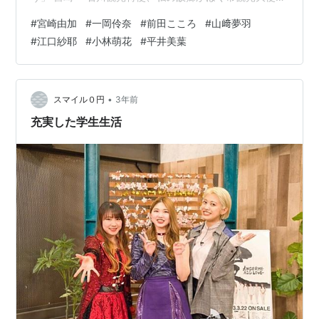
そして五木ひろしさんが大使を務めるペニンシュラ応援
#
宮崎由加
#
一岡伶奈
#
前田こころ
#
山﨑夢羽
特使にも選んで頂いております」 ビヨなびステーション
#
江口紗耶
#
小林萌花
#
平井美葉
のコーナーには一岡伶奈さん、前田こころさん、山﨑夢
羽さん、江口紗耶さん、小林萌花さん、平井美葉さん 一
岡 「今回は5月15日に行なわれました『NEO BEYO at
BUDOOOOOKAN!!!!!!!!!!!!』についての感…
•
スマイル０円
3年前
充実した学生生活