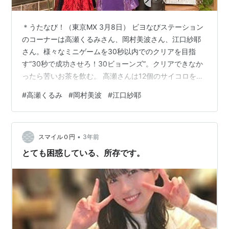
＊うたなび！（東京MX 3月8日） ビヨなびステーション
のコーナーは高瀬くるみさん、岡村美波さん、江口紗耶
さん。様々なミニゲームを30秒以内でのクリアを目指
す”30秒で成功させろ！30ビョーンズ”。クリアできなか
ったら苦いお茶を飲む。 高瀬さんは12個のサイコロを積
み上げることに挑戦。最後は手を震わせながら残り2秒で
#
高瀬くるみ
#
岡村美波
#
江口紗耶
クリア。高瀬「でもこれ思ったより自分の手が震え
る」。 江口さんはペットボトルを1回転させながら投げて
きちんと上向きに立ったらクリア。 江口 「結構日常の中
•
でもペットボトル回すことあるから（笑）」 高瀬 「見た
スマイル０円
3年前
ことある！見たことある！」 岡村 「確かに（笑）」 江
とても困惑している、所存です。
口 「もしかしたらそ…