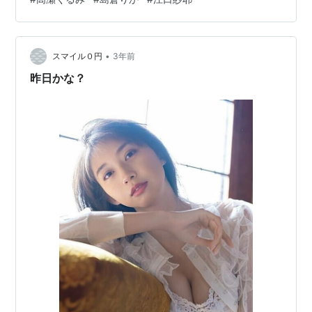
日々楽屋での生活で必ずトークの中で出てくるほど。だ
という情報が入っております。実際にどんなものなのか
聞いていき・・たいと思います」 島倉＆江口 「おー（拍
•
手）」 島倉 「ところどころちょっと噛むところはあった
スマイル０円
3年前
んですけど（笑）。すごいでもちゃんと内容も入って来
昨日かな？
る。不安にならないってい…