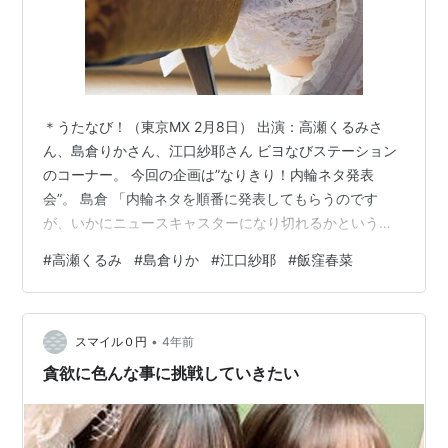
＊うたなび！（東京MX 2月8日） 出演：高瀬くるみさ
ん、島倉りかさん、江口紗耶さん ビヨなびステーション
のコーナー。 今回の企画は”なりきり！内輪ネタ発表
会”。 島倉 「内輪ネタを順番に発表してもらうのです
が、いかにニュースキャスターになり切れるかというこ
とがポイントとなっている企画でございます。というこ
#
高瀬くるみ
#
島倉りか
#
江口紗耶
#
飯窪春菜
とで早速江口紗耶キャスターからやっていきましょう」
江口 「ニュースです。島倉りか 顔変わらなさすぎ問題。
島倉りかちゃんですがハロプロ研修生加入時の6年前から
•
一切顔が変わらないという衝撃の事実が発覚しました。
スマイル０円
4年前
これは一体どういうことなのでしょうか」 高瀬＆島倉
貪欲に色んな事に挑戦していきたい
「おー（拍手）」 江口 「（おも…