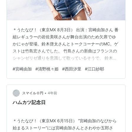
＊うたなび！（東京MX 8月3日） 出演：宮崎由加さん 番
組レギュラーの岩佐美咲さんが舞台出演のため欠席でゆ
かにゃが登場。鈴木啓太さんとトークコーナーのMC。ゲ
ストは竹島宏さんでした。 竹島さんの新曲はフランスの
シャンゼリゼ通りを意識して歌っているそうで、 鈴木
「フランスは行かれたこと？」 竹島 「もちろんないです
#
宮崎由加
#
清野桃々姫
#
西田汐里
#
江口紗耶
（笑）」 鈴木 「え、宮崎は？」 宮崎 「あります一応」
鈴木 「（笑）」 竹島 「え、羨ましい」 鈴木 「行ってま
すよ」 竹島 「今ちょっとプチ自慢されましたよね」 鈴
•
木 「（笑）。シャンゼリゼ通り？シャンゼリゼは行っ
スマイル０円
4年前
た？」 宮崎 「・・行ったんじゃない・・ですか」 竹島
ハムカツ記念日
「何し…