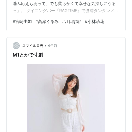
噛み応えもあって、でも柔らかくて幸せな気持ちになる
っ」。 ダイニングバー『RAGTIME』で勝浦タンタンメン
を食べて「辛いんですけど甘さもある」「ちょっと辛み
#
宮崎由加
#
高瀬くるみ
#
江口紗耶
#
小林萌花
もあるんですけどあっさりしてる感じ」「このロケーシ
ョンが私の胃袋を刺激してくれましたね」。 視聴者への
プレゼント選びで『道の駅 ながら』へ黒谷友香さんと。
•
黒谷 「全国の半島行きたい大使と」 宮崎 「特使とで」
スマイル０円
4年前
黒谷 「もしあったら呼んでください（笑）」 ビヨなびス
M1とかで寸劇
テーションの…