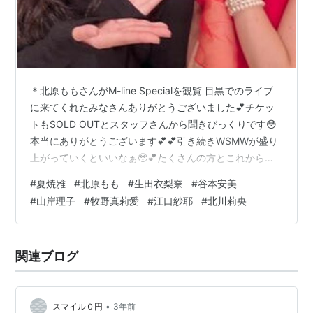
＊北原ももさんがM-line Specialを観覧 目黒でのライブ
に来てくれたみなさんありがとうございました💕チケッ
トもSOLD OUTとスタッフさんから聞きびっくりです😳
本当にありがとうございます💕💕引き続きWSMWが盛り
上がっていくといいなぁ🥹💕たくさんの方とこれからも
素敵な時間を過ごせたらと思ってます❤️#MSMW
#
夏焼雅
#
北原もも
#
生田衣梨奈
#
谷本安美
pic.twitter.com/90kMV2GSN1 — 𝙢𝙞𝙮𝙖𝙗𝙞 𝙣𝙖𝙩𝙨𝙪𝙮𝙖𝙠𝙞
#
山岸理子
#
牧野真莉愛
#
江口紗耶
#
北川莉央
(@miyaaa0825pink) October 27, 2023 ももちゃんが見
に来てくれたぁ〜🥹💕ありがとー💕この前会ったときに
MSMWライブ見てみたいです♡って言ってくれてて🥹…
関連ブログ
•
スマイル０円
3年前