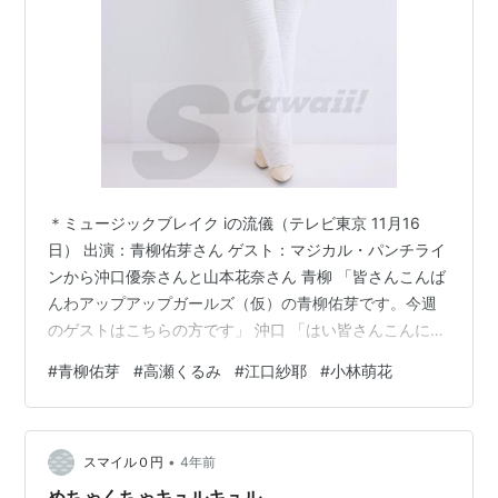
＊ミュージックブレイク iの流儀（テレビ東京 11月16
日） 出演：青柳佑芽さん ゲスト：マジカル・パンチライ
ンから沖口優奈さんと山本花奈さん 青柳 「皆さんこんば
んわアップアップガールズ（仮）の青柳佑芽です。今週
のゲストはこちらの方です」 沖口 「はい皆さんこんにち
は」 沖口＆山本 「私達マジカル・パンチラインです」
#
青柳佑芽
#
高瀬くるみ
#
江口紗耶
#
小林萌花
沖口 「マジカル・パンチラインのリーダー兼プロデュー
サーゆうなこと沖口優奈です」 山本 「高校2年生16歳の
山本花奈です」 沖口＆山本 「よろしくお願いします」
•
青柳 「よろしくお願いします。沖口さんお久しぶりで
スマイル０円
4年前
す」 沖口 「お久しぶりです。TIF以来ですかね。TIFのカ
めちゃくちゃキュルキュル