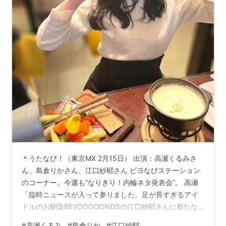
＊うたなび！（東京MX 2月15日） 出演：高瀬くるみさ
ん、島倉りかさん、江口紗耶さん ビヨなびステーション
のコーナー。今週も”なりきり！内輪ネタ発表会”。 高瀬
「臨時ニュースが入って参りました。足が長すぎるアイ
ドルのお馴染BEYOOOOONDSの江口紗耶さんに新たな
特技が見つかりました。その特技というのが巻き舌。
#
高瀬くるみ
#
島倉りか
#
江口紗耶