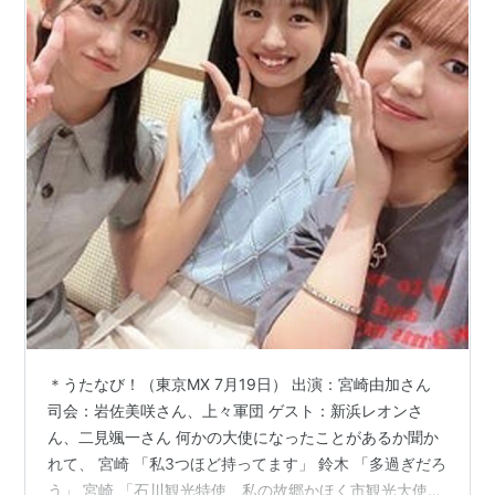
＊うたなび！（東京MX 7月19日） 出演：宮崎由加さん
司会：岩佐美咲さん、上々軍団 ゲスト：新浜レオンさ
ん、二見颯一さん 何かの大使になったことがあるか聞か
れて、 宮崎 「私3つほど持ってます」 鈴木 「多過ぎだろ
う」 宮崎 「石川観光特使、私の故郷かほく市観光大使、