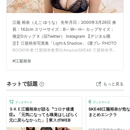
江籠 裕奈（えご ゆうな） 生年月日：2000年3月29日 身
長：162cm スリーサイズ：B-- W-- H-- カップサイズ：
推定Dカップ X（旧Twitter） Instagram 【デジタル限
定】江籠裕奈写真集「Light＆Shadow」 (週プレ PHOTO
BOOK)作者:江籠裕奈集英社AmazonSKE48 江籠裕奈卒業
写真集「限りなく、恋だと思う」作者:江籠 裕奈扶桑社
#
江籠裕奈
Amazon【Amazon.co.jp 限定】SKE48 江籠裕奈1st写真
集「わがままな可愛さ」作者:江籠 裕奈扶桑社
AmazonSKE48 江籠裕奈1st写真集「わがままな可愛さ」
ネットで話題
もっと見る
作者:江籠 裕奈扶桑社Ama…
12
6
ブックマーク
ブックマーク
ＳＫＥ江籠裕奈が語る〝コロナ後遺
SKE48江籠裕奈が危な
症〟「元気になっても嗅覚はしばらく
まとめエンクラ
元に戻らなかった」 | 東スポWEB
SKE48江籠裕奈が危ない！