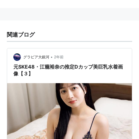
関連リンク
SKE48 | プロフィール | 江籠裕奈
関連ブログ
•
グラビア大銀河
2年前
元SKE48・江籠裕奈の推定Dカップ美巨乳水着画
像【３】