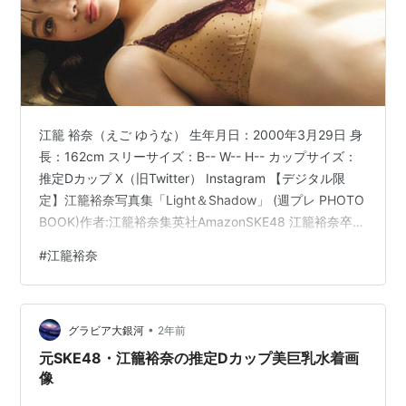
江籠 裕奈（えご ゆうな） 生年月日：2000年3月29日 身
長：162cm スリーサイズ：B-- W-- H-- カップサイズ：
推定Dカップ X（旧Twitter） Instagram 【デジタル限
定】江籠裕奈写真集「Light＆Shadow」 (週プレ PHOTO
BOOK)作者:江籠裕奈集英社AmazonSKE48 江籠裕奈卒業
写真集「限りなく、恋だと思う」作者:江籠 裕奈扶桑社
#
江籠裕奈
Amazon【Amazon.co.jp 限定】SKE48 江籠裕奈1st写真
集「わがままな可愛さ」作者:江籠 裕奈扶桑社
AmazonSKE48 江籠裕奈1st写真集「わがままな可愛さ」
•
作者:江籠 裕奈扶桑社Ama…
グラビア大銀河
2年前
元SKE48・江籠裕奈の推定Dカップ美巨乳水着画
像