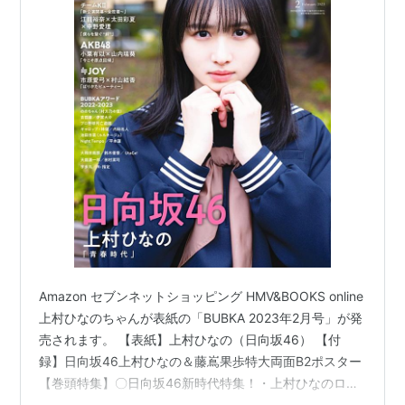
Amazon セブンネットショッピング HMV&BOOKS online
上村ひなのちゃんが表紙の「BUBKA 2023年2月号」が発
売されます。 【表紙】上村ひなの（日向坂46） 【付
録】日向坂46上村ひなの＆藤嶌果歩特大両面B2ポスター
【巻頭特集】〇日向坂46新時代特集！・上村ひなのロン
ググラビア＆インタビュー「閃光少女」・藤嶌果歩初ソ