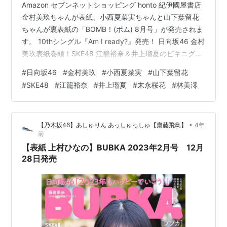
Amazon セブンネットショッピング honto 紀伊國屋書店
金村美玖ちゃんが表紙、小西夏菜実ちゃんと山下葉留花
ちゃんが裏表紙の「BOMB！(ボム) 8月号」が発売されま
す。 10thシングル『Am I ready?』発売！ 日向坂46 金村
美玖表紙巻頭！SKE48 江籠裕奈＆井上瑠夏のビキニグラ
ビアも！ 表紙：金村美玖（日向坂46）裏表紙：小西夏菜
#
日向坂46
#
金村美玖
#
小西夏菜実
#
山下葉留花
実・山下葉留花（日向坂46） ●ダブル付録１）両面超
#
SKE48
#
江籠裕奈
#
井上瑠夏
#
末永桜花
#
林美澪
BIGポスター（743mm×526mm）金村美玖（日向坂46）
２）両面ピンナップポスター小西夏菜実／山下葉留花
（日向坂46） ★７月26日（水）に10枚目のシングル
•
【乃木坂46】あしゅりん あっしゅっしゅ【齋藤飛鳥】
4年
『Am I ready?』…
前
【表紙 上村ひなの】BUBKA 2023年2月号 12月
28日発売