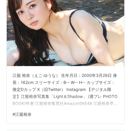
江籠 裕奈（えご ゆうな） 生年月日：2000年3月29日 身
長：162cm スリーサイズ：B-- W-- H-- カップサイズ：
推定Dカップ X（旧Twitter） Instagram 【デジタル限
定】江籠裕奈写真集「Light＆Shadow」 (週プレ PHOTO
BOOK)作者:江籠裕奈集英社AmazonSKE48 江籠裕奈卒業
写真集「限りなく、恋だと思う」作者:江籠 裕奈扶桑社
#
江籠裕奈
Amazon【Amazon.co.jp 限定】SKE48 江籠裕奈1st写真
集「わがままな可愛さ」作者:江籠 裕奈扶桑社