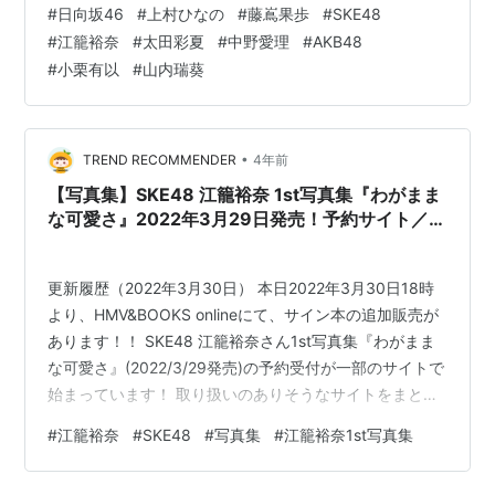
#
日向坂46
#
上村ひなの
#
藤嶌果歩
#
SKE48
ログラビア＆インタビュー「水色デイズ」 【特集】〇
#
江籠裕奈
#
太田彩夏
#
中野愛理
#
AKB48
SKE48チームKＩＩ新公演開幕SP・密着レポート「完全
#
小栗有以
#
山内瑞葵
密着！『時間がない』公演初日までの歩み」・江籠裕奈×
太田彩夏×中野愛理「センター×リーダー×後輩 座談会サ
ミット」 【中面企画】・市原愛弓×村山結香（…
•
TREND RECOMMENDER
4年前
【写真集】SKE48 江籠裕奈 1st写真集『わがまま
な可愛さ』2022年3月29日発売！予約サイト／限
定表紙版 まとめ
更新履歴（2022年3月30日） 本日2022年3月30日18時
より、HMV&BOOKS onlineにて、サイン本の追加販売が
あります！！ SKE48 江籠裕奈さん1st写真集『わがまま
な可愛さ』(2022/3/29発売)の予約受付が一部のサイトで
始まっています！ 取り扱いのありそうなサイトをまとめ
ましたので、予約・購入時の参考にしてください。
#
江籠裕奈
#
SKE48
#
写真集
#
江籠裕奈1st写真集
SKE48 江籠裕奈 1st写真集『わがままな可愛さ』 上記
は、Amazon（限定表紙版）の販売ページのリンクです