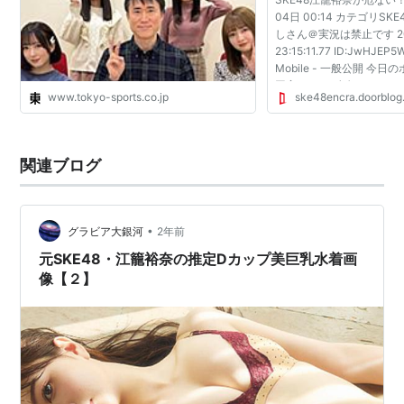
04日 00:14 カテゴリSKE
しさん＠実況は禁止です 201
23:15:11.77 ID:JwHJEP
Mobile - 一般公開 今
同室♡ 492: 名無しさん
www.tokyo-sports.co.jp
ske48encra.doorblog.
2013/05/03(金) 23:15:27.
>>488 あかん！ 498: 名無.
関連ブログ
•
グラビア大銀河
2年前
元SKE48・江籠裕奈の推定Dカップ美巨乳水着画
像【２】