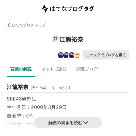
はてなブログ トップ
江籠裕奈
このタグでブログを書く
言葉の解説
ネットで話題
関連ブログ
江籠裕奈
(
アイドル
)
【
えごゆうな
】
SKE48研究生
生年月日：2000年3月29日
血液型：O型
解説の続きを読む
出身地：愛知県