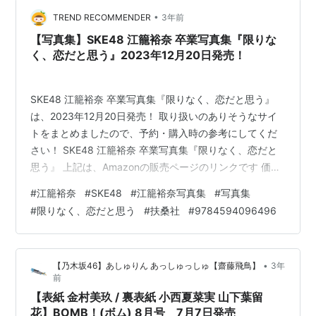
AmazonSKE48 江籠裕奈1st写真集「わがままな可愛さ」
•
作者:江籠 裕奈扶桑社Ama…
TREND RECOMMENDER
3年前
【写真集】SKE48 江籠裕奈 卒業写真集『限りな
く、恋だと思う』2023年12月20日発売！
SKE48 江籠裕奈 卒業写真集『限りなく、恋だと思う』
は、2023年12月20日発売！ 取り扱いのありそうなサイ
トをまとめましたので、予約・購入時の参考にしてくだ
さい！ SKE48 江籠裕奈 卒業写真集『限りなく、恋だと
思う』 上記は、Amazonの販売ページのリンクです 価格
：2,800円（税込） 発売日 ：2023年12月20日 出版社 ：
#
江籠裕奈
#
SKE48
#
江籠裕奈写真集
#
写真集
扶桑社 商品コード：9784594096496 限定カバー
#
限りなく、恋だと思う
#
扶桑社
#
9784594096496
HMV&BOOKS online セブンネットショッピング Amazon
e-hon HMV&BOOKS online 紀伊國屋書店ウェブストア
セブンネットショッピング タワーレコードオン…
•
【乃木坂46】あしゅりん あっしゅっしゅ【齋藤飛鳥】
3年
前
【表紙 金村美玖 / 裏表紙 小西夏菜実 山下葉留
花】BOMB！(ボム) 8月号 7月7日発売