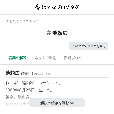
はてなブログ トップ
池頼広
このタグでブログを書く
言葉の解説
ネットで話題
関連ブログ
池頼広
(
音楽
)
【
いけよしひろ
】
作曲家、編曲家、ベーシスト。
1963年8月25日、生まれ。
神奈川県出身。
解説の続きを読む
amazon:池頼広