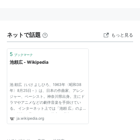
ネットで話題
もっと見る
5
ブックマーク
池頼広 - Wikipedia
池 頼広（いけ よしひろ、1963年〈昭和38
年〉8月25日 - ）は、日本の作曲家、アレン
ジャー、ベーシスト。神奈川県出身。主にド
ラマやアニメなどの劇伴音楽を手掛けてい
る。 インターネット上では「池頼 広」のよ
うな誤記が見られるが、苗字は「池」。また
ja.wikipedia.org
作品によっては「いけよしひろ」名義を使用
することもある。 1987...