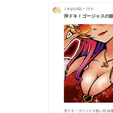
•
くずぱち日記
2年前
沖ドキ！ゴージャスの狙
沖ドキ！ゴージャス狙い目 結