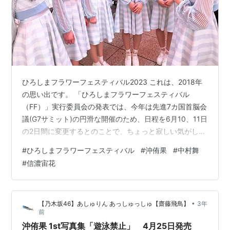
ひろしまフラワーフェスティバル2023 これは、2018年
の思い出です。 「ひろしまフラワーフェスティバル
（FF）」実行委員会の発表では、今年は先進7カ国首脳会
議(G7サミット)の円滑な開催のため、日程を6月10、11日
の2日間に変更するとのことで、ちょっと寂しい気がしま
す。 2017年5月3日、発足間もないSTU48の1期生たちが
#
ひろしまフラワーフェスティバル
#
沖侑果
#
中村舞
初お披露目したファンにとっても思い出のイベントのス
#
信濃宙花
テージです。 2018年は新加入のドラフト3期生がミニラ
イブを開催しました。 この「ひろしまフラワーフェステ
ィバル」は、福岡開催の｢博多どんたく｣と並んでゴール
•
【乃木坂46】あしゅりん あっしゅっしゅ【齋藤飛鳥】
3年
デンウィークに開催されるビッグイベントの１つです。
前
動員数…
沖侑果 1st写真集「遊泳禁止」 4月25日発売