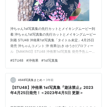
沖ちゃん1st写真集の先行カットとメイキングムービー到
着 沖ちゃん1st写真集の先行カットとメイキングムービー
到着 STU48 沖侑果1st写真集「タイトル未定」4月25日
発売 沖ちゃんコメント 沖 侑果(おき ゆうか)プロフィー
ル 【MAKING】STU48 沖侑果1st写真集 発売予告ムービ
ー第1弾 写真集のご予約はこちらから 写真集公式Twitter
#
STU48
#
沖侑果
#
1st写真集
沖侑果Twitter STU48 沖侑果1st写真集「タイトル未定」
4月25日発売 以前にも紹介したSTU48 の人気メンバー・
沖侑果さんの1st写真集（玄光社）が 4⽉25⽇に発売され
•
ることが発表されていましたが、その第1弾先行カットと
4648写真集まとめ
3年前
発…
【STU48】沖侑果 1st写真集『遊泳禁止』2023
年4月25日発売！＜2023年4月5日 更新＞