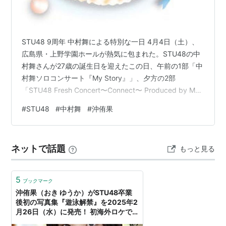
STU48 9周年 中村舞による特別な一日 4月4日（土）、
広島県・上野学園ホールが熱気に包まれた。STU48の中
村舞さんが27歳の誕生日を迎えたこの日、午前の1部「中
村舞ソロコンサート『My Story』」、夕方の2部
「STU48 Fresh Concert〜Connect〜 Produced by Mai
Nakamura」と2公演を連続開催。 9周年コンサート3日
#
STU48
#
中村舞
#
沖侑果
間（4月3〜5日）の中でも、中村さんが完全プロデュー
スした特別な一日となった。 中村舞による特別な一日 1
部「My Story」—8年分のヒストリーを26曲に凝縮 2部
ネットで話題
もっと見る
「Connect」—グループ初、メンバープロデュース公演
で次…
5
ブックマーク
沖侑果（おき ゆうか）がSTU48卒業
後初の写真集『遊泳解禁』を2025年2
月26日（水）に発売！ 初海外ロケで
開放的になった彼女の最新大胆カット