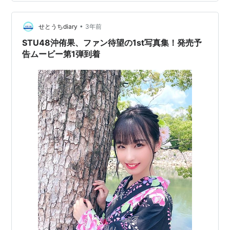
日発売 STU48 の人気メンバー・沖侑果さんの1st写真集
（玄光社）が 4⽉25⽇に発売されることが発表されてい
•
ましたが、そのタイトルが『遊泳禁止』に決定しまし
せとうちdiary
3年前
た。 沖ちゃんの雰…
STU48沖侑果、ファン待望の1st写真集！発売予
告ムービー第1弾到着