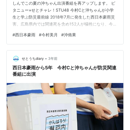
しんでこの夏の沖ちゃん出演番組を再アップします。 ピ
タニュー×せとチャレ！STU48 今村Cと沖ちゃんが小学
生と学ぶ防災最前線 2018年7月に発生した西日本豪雨災
害。広島県内では関連死を含め152人が犠牲になり、今も
5人の行方が分かっていません。 あの日から5年。広島ホ
#
西日本豪雨
#
今村美月
#
沖侑果
ームテレビでは、災害についての特別番組を7月6日
（木）午後3時43分から「ピタニュー」の放送時間を拡
大してオンエアした。 この番組にはSTU48から今村美月
•
キャプテンと沖侑果さんが出演。 STU48は、この時の災
せとうちdiary
3年前
害の影響で2枚目シングルの発売が延期になりましたがポ
西日本豪雨から5年 今村Cと沖ちゃんが防災関連
ジティブに…
番組に出演