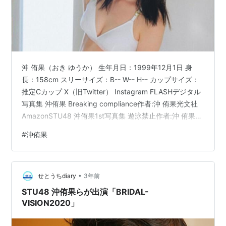
沖 侑果（おき ゆうか） 生年月日：1999年12月1日 身
長：158cm スリーサイズ：B-- W-- H-- カップサイズ：
推定Cカップ X（旧Twitter） Instagram FLASHデジタル
写真集 沖侑果 Breaking compliance作者:沖 侑果光文社
AmazonSTU48 沖侑果1st写真集 遊泳禁止作者:沖 侑果玄
光社Amazon
#
沖侑果
•
せとうちdiary
3年前
STU48 沖侑果らが出演「BRIDAL-
VISION2020」