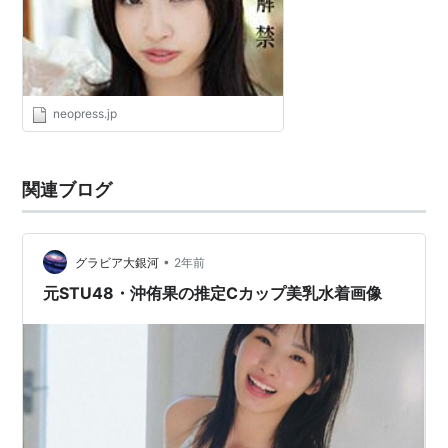
も解禁!! | Neopress ネオプレス
neopress.jp
関連ブログ
•
グラビア大銀河
2年前
元STU48・沖侑果の推定Cカップ美乳水着画像