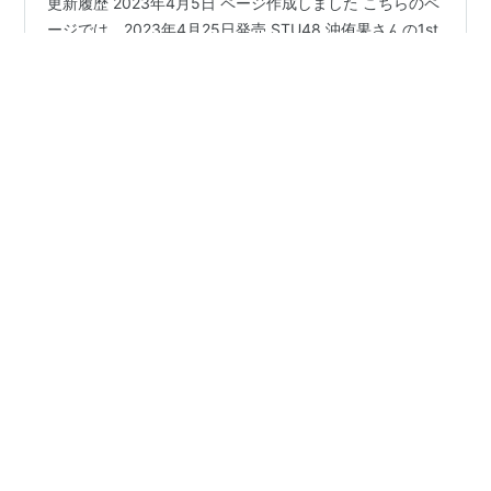
更新履歴 2023年4月5日 ページ作成しました こちらのペ
ージでは、2023年4月25日発売 STU48 沖侑果さんの1st
写真集『遊泳禁止』について、写真集の基本情報などを
まとめています！ 沖侑果（STU48）1st写真集『遊泳禁
止』基本情報 上記は、Amazonの販売ページのリンクで
す 価格 ：2,530円（税込） 発売日 ：2023年4月25日 出
#
沖侑果
#
STU48
#
沖侑果1st写真集
#
遊泳禁止
版社 ：玄光社 ページ数 ：128ページ 商品コード：
#
写真集
#
細居幸次郎
9784768317600 取り扱いのありそうなECサイト
Amazon e-hon HMV&BOOKS online 紀伊國屋書店ウェブ
ストア セブンネットショッピング タワーレコードオ…
•
【乃木坂46】あしゅりん あっしゅっしゅ【齋藤飛鳥】
4年
前
【表紙 松田好花】blt graph.vol.86 1月31日発
売