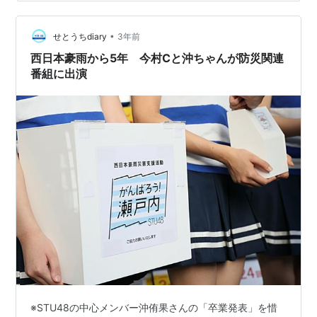
沖侑果・石田みなみ・今村美月・福田朱里がゲスト出
演！ 「結婚式のこれからの形を伝えたい」をコンセプト
•
に12月27日、広島でオンライン形式による人気ブ…
せとうちdiary
3年前
西日本豪雨から5年 今村Cと沖ちゃんが防災関連
番組に出演
※STU48の中心メンバー沖侑果さんの「卒業発表」を惜