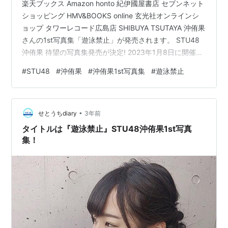
楽天ブックス Amazon honto 紀伊國屋書店 セブンネット
ショッピング HMV&BOOKS online 玄光社オンラインシ
ョップ タワーレコード広島店 SHIBUYA TSUTAYA 沖侑果
さんの1st写真集「遊泳禁止」が発売されます。 STU48
沖侑果 待望の写真集発売が決定! 2023年1月8日に開催さ
れたSTU48「花は誰のもの？」公演〜沖侑果生誕祭〜の
#
STU48
#
沖侑果
#
沖侑果1st写真集
#
遊泳禁止
中で、ドラフト3期生の沖 侑果が写真集を発売すること
を発表。 【沖 侑果コメント】ずっとずっと目標にしてい
た写真集。ありがたい事に発売が決定しました。写真集
•
が決まった時は最初何かの冗談かと思って全然信じてい
せとうちdiary
3年前
なかったのですが現実…
タイトルは『遊泳禁止』STU48沖侑果1st写真
集！