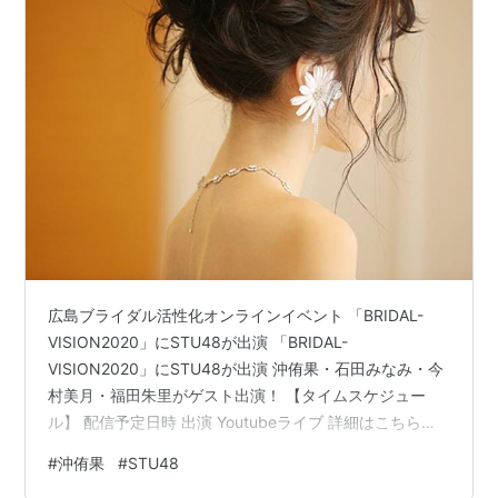
広島ブライダル活性化オンラインイベント 「BRIDAL-
VISION2020」にSTU48が出演 「BRIDAL-
VISION2020」にSTU48が出演 沖侑果・石田みなみ・今
村美月・福田朱里がゲスト出演！ 【タイムスケジュー
ル】 配信予定日時 出演 Youtubeライブ 詳細はこちら
★STU48 BRIDAL-VISION限定プレゼント！ 主催者から
#
沖侑果
#
STU48
のSNS BRIDAL-VISION 20202020.12.27 12:00 ON AIR