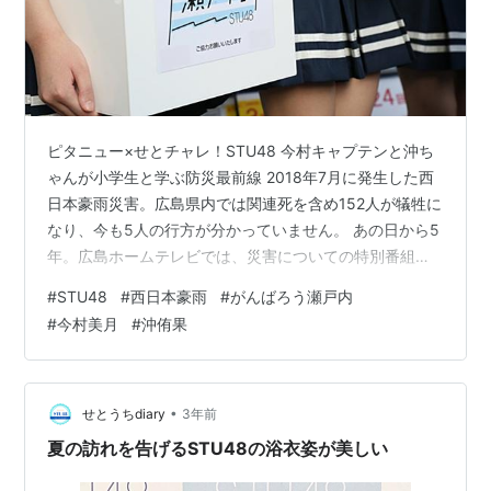
ピタニュー×せとチャレ！STU48 今村キャプテンと沖ち
ゃんが小学生と学ぶ防災最前線 2018年7月に発生した西
日本豪雨災害。広島県内では関連死を含め152人が犠牲に
なり、今も5人の行方が分かっていません。 あの日から5
年。広島ホームテレビでは、災害についての特別番組を7
月6日（木）午後3時43分から「ピタニュー」の放送時間
#
STU48
#
西日本豪雨
#
がんばろう瀬戸内
を拡大してオンエアした。 この番組にはSTU48からキャ
#
今村美月
#
沖侑果
プテンの今村美月さんと沖侑果さんが出演。 STU48は、
この時の災害の影響で2枚目シングルの発売が延期になり
ましたがポジティブに災害支援活動を展開。広島だけで
なく岡山や愛媛のチャリティーイベントに参加。全国ツ
•
せとうちdiary
3年前
アーで募金…
夏の訪れを告げるSTU48の浴衣姿が美しい