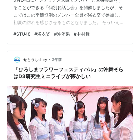
ることができる「個別お話し会」を開催しましたが、そ
こではこの季節恒例のメンバー全員が浴衣姿で参加し、
初夏の訪れを感じさせるものとなりました。 そういえば
広島では夏の訪れを告げる伝統的な祭り、「とうかさ
#
STU48
#
浴衣姿
#
沖侑果
#
中村舞
ん」が有名。今年は4年ぶりに寺に面する「中央通り」が
歩行者天国になるなど新型コロナの制限がなくなり、浴
衣姿の人たちでにぎわったというニュースがありまし
•
た。 「とうかさん」は広島市中区の圓隆寺にまつられる
せとうちdiary
3年前
「稲荷大明神」が年に１度公開されるのにあわせて開か
「ひろしまフラワーフェスティバル」の沖舞そら
れる祭りで、400年以上続いて…
はD3研究生ミニライブが懐かしい