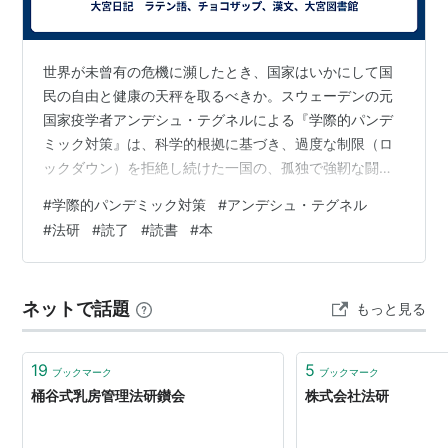
世界が未曾有の危機に瀕したとき、国家はいかにして国
民の自由と健康の天秤を取るべきか。スウェーデンの元
国家疫学者アンデシュ・テグネルによる『学際的パンデ
ミック対策』は、科学的根拠に基づき、過度な制限（ロ
ックダウン）を拒絶し続けた一国の、孤独で強靭な闘い
の記録である。 本書の白眉は、多くの国々が「出口戦
#
学際的パンデミック対策
#
アンデシュ・テグネル
略」なきままに導入した厳格な行動制限に対する、テグ
#
法研
#
読了
#
読書
#
本
ネルの冷徹なアセスメントにある。彼は、感染の完全な
抑え込みという目標そのものを「非現実的」と断じ、数
年に及ぶ可能性のあるパンデミックにおいて、社会を長
ネットで話題
もっと見る
期間閉鎖し続けることの不可能性を説く。ここで語られ
るのは、単なる疫学的なデータではなく、社会がいか
に…
19
5
ブックマーク
ブックマーク
桶谷式乳房管理法研鑚会
株式会社法研