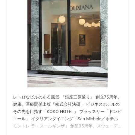
レトロなビルのある風景 『銀座三原通り』 創立75周年、
健康、医療関係出版「株式会社法研」 ビジネスホテルの
その先を目指す「KOKO HOTEL」 ブラッスリー「ドンピ
エール」 イタリアンダイニング「San Michele／ホテル
モントレ ラ・スールギンザ」 創業95周年、スウェーデ
ンのベッドメーカー「DUXIANA デュクシアーナ」