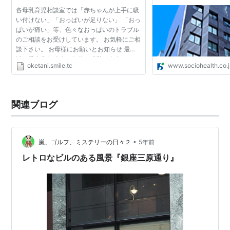
各母乳育児相談室では「赤ちゃんが上手に吸
い付けない」「おっぱいが足りない」 「おっ
ぱいが痛い」等、色々なおっぱいのトラブル
のご相談をお受けしています。 お気軽にご相
談下さい。 お母様にお願いとお知らせ 最
近 舌小帯短縮症の術後、哺乳が出来ないと
oketani.smile.tc
www.sociohealth.co.
いう事でご相談にみえる方が増えています。
手術を考えておら...
関連ブログ
•
嵐、ゴルフ、ミステリーの日々２
5年前
レトロなビルのある風景『銀座三原通り』