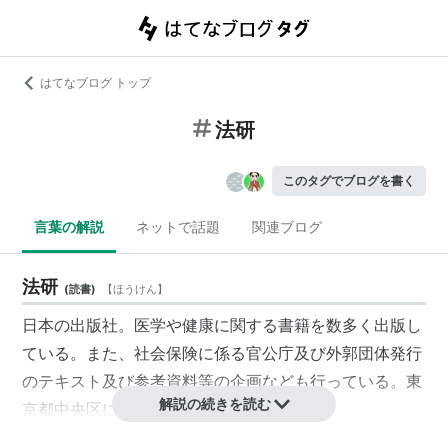
はてなブログ トップ
法研
このタグでブログを書く
言葉の解説
ネットで話題
関連ブログ
法研
(
読書
)
【
ほうけん
】
日本の出版社。医学や健康に関する書籍を数多く出版し
ている。また、社会保険に係る官公庁及び外郭団体発行
のテキスト及び参考資料等の企画なども行っている。東
解説の続きを読む
京都中央区に本社がある。