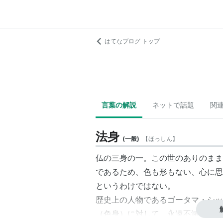
はてなブログ トップ
言葉の解説
ネットで話題
関
法身
(
一般
)
【
ほっしん
】
仏の三身の一。この世のありのまま
であるため、色も形もない、心に思
というわけではない。
歴史上の人物であるゴータマ・シッ
（色身）に対して、永遠不滅である