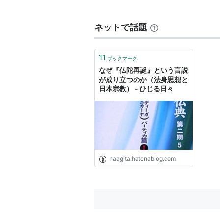
教え（法）を身とすることを法身と
人格化が毘盧遮那仏である。密教で
ネットで話題
身が宇宙の事象に仮託して常に法を
四種法身とした。浄土真宗では真実
11
りそのものである法性真如すなわち
ブックマーク
なぜ『仏陀再誕』という言説
救いの御名を垂れて人々に知らしめ
が成り立つのか（法身思想と
の歴史において、修行によって功徳
日本宗教） - ひじる日々
「法身と呼ばれる永遠不滅の聖なる
ベル）に合わせて現世に現れる。」
ごとして、その日本的展開である神
教の教学をも背後で支えている。
naagita.hatenablog.com
幸福の科学
法身とは、八次元や九次元霊などの
るときには、本体の姿をよく「法身