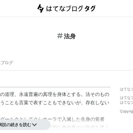
法身
連ブログ
はてな
の道理、永遠普遍の真理を身体とする。法そのもの
はてな
うことも言葉で表すこともできないが、存在しない
はてな
Copyrig
ダールタとしてクシナーラで入滅した生身の覚者
解説の続きを読む
仏性を想定した概念。初期仏教経典では覚者を導く