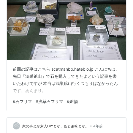
前回の記事はこちら scatmanbo.hateblo.jp こんにちは。
先日「鴻巣鉱山」で石を購入してきたよという記事を書
いたわけですが 本当は鴻巣鉱山行くつもりはなかったん
です。あんまり。
#
石フリマ
#
浅草石フリマ
#
鉱物
•
家の事とか素人DIYとか、あと趣味とか。
4年前