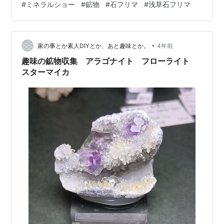
#
ミネラルショー
#
鉱物
#
石フリマ
#
浅草石フリマ
•
家の事とか素人DIYとか、あと趣味とか。
4年前
趣味の鉱物収集 アラゴナイト フローライト
スターマイカ