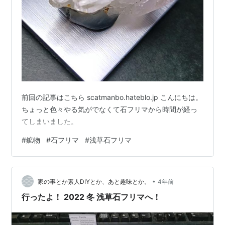
前回の記事はこちら scatmanbo.hateblo.jp こんにちは。
ちょっと色々やる気がでなくて石フリマから時間が経っ
てしまいました。
#
鉱物
#
石フリマ
#
浅草石フリマ
•
家の事とか素人DIYとか、あと趣味とか。
4年前
行ったよ！ 2022 冬 浅草石フリマへ！