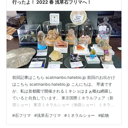
行ったよ！ 2022 春 浅草石フリマへ！
前回記事はこちら scatmanbo.hateblo.jp 前回のお出かけ
はこちら scatmanbo.hateblo.jp こんにちは。 早速です
が、私は首都圏で開催されるミネショはまぁ概ね網羅し
ていると自負しています。 東京国際ミネラルフェア（新
宿ショー） 東京ミネラルショー（池袋ショー） ミネラル
マルシェ（埼玉、浅草橋） ミネラルザワールド（横浜）
#
石フリマ
#
浅草石フリマ
#
ミネラルショー
#
鉱物
等・・・。