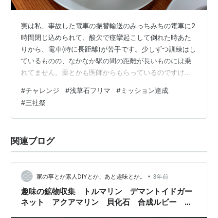
実は私、事故した電車の振替輸送のみっちみちの電車に2
時間閉じ込められて、酸欠で痙攣起こして倒れた時あた
りから、電車(特に長距離)が苦手です。少しずつ訓練はし
ているものの、なかなか駅の間の距離が長いものには乗
れてません。薬とかも医師からもらっているのですけれ
ど... そんな中、無謀(自分で言ってるw)にも、浅草の石フ
#
チャレンジ
#
浅草石フリマ
#
ミッション達成
リマに行く事になりました。以前からXなどで交流のあっ
#
三社祭
た方々と直接お会いしてみたいと思ってはいたのです
が、静岡に住んでいる友人の案内も兼ねて...という事で
実現しちゃいましたw しかも、その日は三社祭って(不安
関連ブログ
しかない) 待ち合わせは浅草橋だったので、ここは経路を
工夫して 相模大野→中…
•
家の事とか素人DIYとか、あと趣味とか。
3年前
趣味の鉱物収集 トルマリン デマントイドガー
ネット アクアマリン 貝化石 合成ルビー ス
ピネル