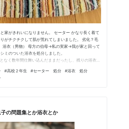
と家がきれいになりません。 セーター かなり長く着て
りがチクチクして肌が荒れてしまいました。 劣化？毛
。 浴衣（男物） 母方の伯母→私の実家→我が家と回って
もシミのついた浴衣を処分しました。
com 着ることなく数年間仕舞い込んだままだったし、残りの浴衣も
マンションの衣類置き場へ。 まだ着物や帯（男物）が残
子
#
高校２年生
#
セーター 処分
#
浴衣 処分
親族は、上の世代がただいま終活真っ最中 が、しかし肝
分
ぼすべて残し…
息子の問題集とか浴衣とか