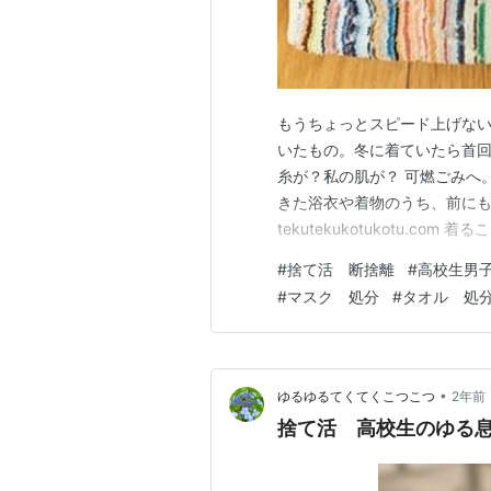
もうちょっとスピード上げない
いたもの。冬に着ていたら首回
糸が？私の肌が？ 可燃ごみへ
きた浴衣や着物のうち、前に
tekutekukotukotu.
思い切って処分することに。 
#
捨て活 断捨離
#
高校生男
っている。どうしよう。 私の
#
マスク 処分
#
タオル 処
心の母は亡き父のスーツ等もほ
•
ゆるゆるてくてくこつこつ
2年前
捨て活 高校生のゆる