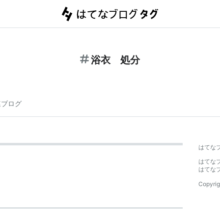
浴衣 処分
連ブログ
はてな
はてな
はてな
Copyrig