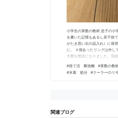
小学生の算数の教材 息子の小
を書いた記憶もあるし若干捨て
がたき思い出の品入れ）に保
に。 ４個あったリングは外し
大変お世話になりました。完
られ😅、参考になりました。
#
捨て活 断捨離
#
算数の教
ど、もう堪能したらしいので。
#
水着 処分
#
クーラーのリ
溜まるまで待つ） 目薬などの
関連ブログ