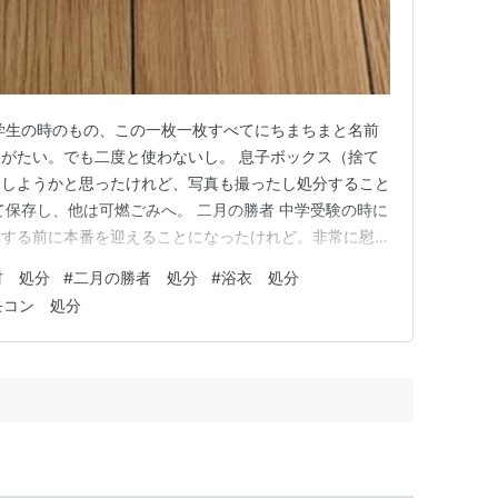
学生の時のもの、この一枚一枚すべてにちまちまと名前
がたい。でも二度と使わないし。 息子ボックス（捨て
管しようかと思ったけれど、写真も撮ったし処分すること
て保存し、他は可燃ごみへ。 二月の勝者 中学受験の時に
結する前に本番を迎えることになったけれど。非常に慰め
 息子に貸してずっと部屋に持って行ったままだったけれ
材 処分
#
二月の勝者 処分
#
浴衣 処分
 ブックオフ用の段ボールに。（そして郵送できるほど
モコン 処分
容器 いい加減に部屋に…