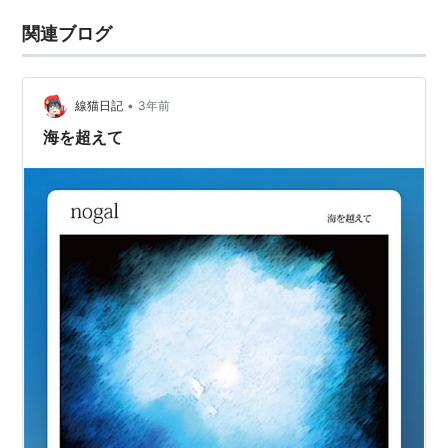
関連ブログ
•
線猫日記
3年前
海を超えて