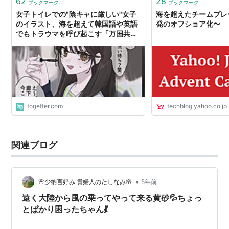
62
28
ブックマーク
ブックマーク
女子トイレでの"陰キャに厳しい"女子
海を超えたチームプレ
のイラスト、海を超えて韓国語や英語
発のオフショア化〜
でもトラウマを呼び起こす「万国共通
なのかこれ」
togetter.com
techblog.yahoo.co.jp
関連ブログ
•
🌸少納言好み 貴婦人のたしなみ🌸
5年前
遠く大陸から風の乗ってやって来る黄砂💦ちょっ
とばかり困ったちゃん💃