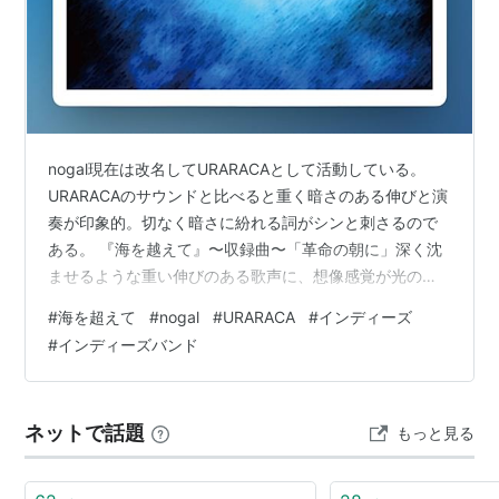
nogal現在は改名してURARACAとして活動している。
URARACAのサウンドと比べると重く暗さのある伸びと演
奏が印象的。切なく暗さに紛れる詞がシンと刺さるので
ある。 『海を越えて』〜収録曲〜「革命の朝に」深く沈
ませるような重い伸びのある歌声に、想像感覚が光の届
かない黒に染まりゆくよう。愛おしいくらいのサビの優
#
海を超えて
#
nogal
#
URARACA
#
インディーズ
雅な暗さに魅せられ、終盤に演奏のしぶきと声の波に包
#
インディーズバンド
まれ呑み込まれていくよう。消えて、繋がる、いつかの
言葉は人の身勝手な心次第。 「夜を彷徨う」ダークなア
ンサンブル感のあるサウンドに高らかな伸びのある声で
ネットで話題
もっと見る
バンドの勢いはあるが重く表現するよう。言葉、夜、そ
れが織りなす歌が曲世界をかきたて…