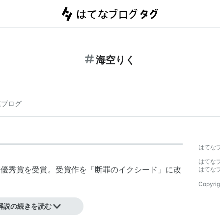
海空りく
連ブログ
はてな
。
はてな
賞優秀賞を受賞。受賞作を「
断罪のイクシード
」に改
はてな
Copyrig
解説の続きを読む