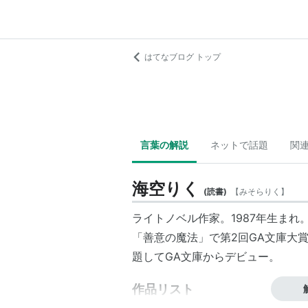
はてなブログ トップ
言葉の解説
ネットで話題
関
海空りく
(
読書
)
【
みそらりく
】
ライトノベル作家。1987年生まれ
「善意の魔法」で第2回GA文庫大
題してGA文庫からデビュー。
作品リスト