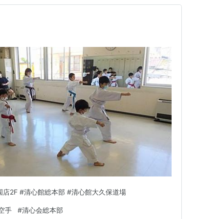
園店2F #清心館総本部 #清心館大久保道場
空手
#
清心会総本部