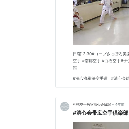
日曜13:30#コープさっぽろ美
空手 #南郷空手 #白石空手#子
館
#
清心流拳法空手道
#
清心会
•
札幌空手教室清心会日記
4年前
#清心会帯広空手倶楽部