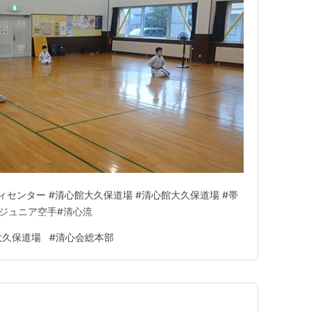
ティセンター #清心館大久保道場 #清心館大久保道場 #帯
#ジュニア空手#清心流
大久保道場
#
清心会総本部