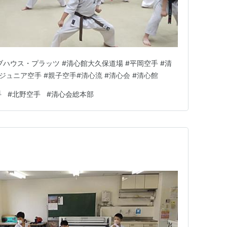
クラブハウス・プラッツ #清心館大久保道場 #平岡空手 #清
#ジュニア空手 #親子空手#清心流 #清心会 #清心館
手
#
北野空手
#
清心会総本部