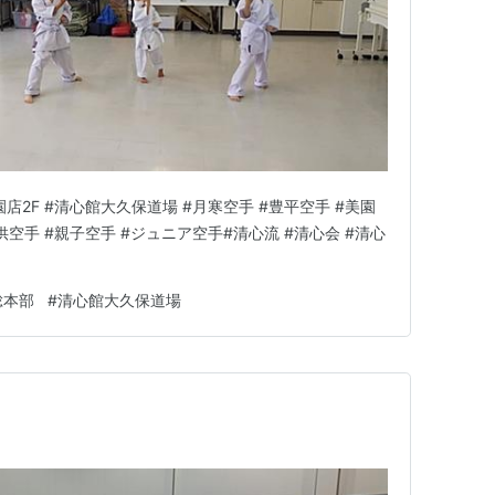
園店2F #清心館大久保道場 #月寒空手 #豊平空手 #美園
供空手 #親子空手 #ジュニア空手#清心流 #清心会 #清心
総本部
#
清心館大久保道場