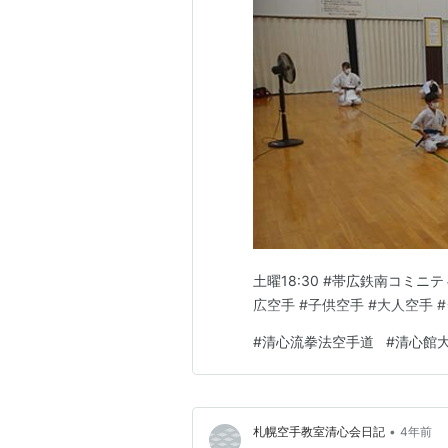
土曜18:30 #帯広鉄南コミニ
広空手 #子供空手 #大人空手 
#
清心流拳法空手道
#
清心館
•
札幌空手教室清心会日記
4年前