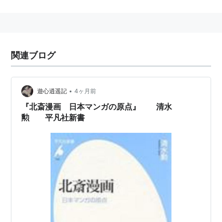
関連ブログ
•
遊心逍遥記
4ヶ月前
『北斎漫画 日本マンガの原点』 清水
勲 平凡社新書