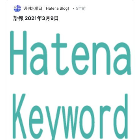
を検索すると彼が撮影したとみられる日本人のポートレ
•
ート写真も見つけ、ステレオタイプそのまんまな雰囲気
週刊水曜日［Hatena Blog］
5年前
の人々が写っているのも面白く思いました。 ビゴーが見
訃報 2021年3月9日
た日本人 (講談社学術文庫) 作者:清水 勲 …