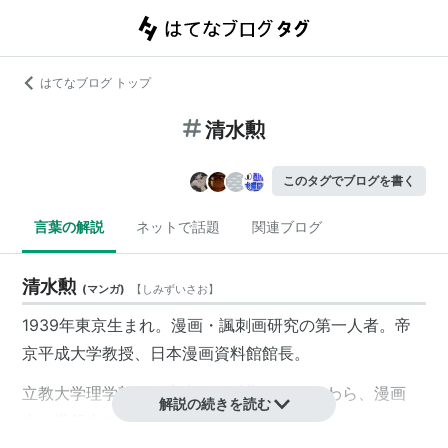
はてなブログ トップ
清水勲
このタグでブログを書く
言葉の解説
ネットで話題
関連ブログ
清水勲
(
マンガ
)
【
しみずいさお
】
1939年東京生まれ。漫画・諷刺画研究の第一人者。帝
京平成大学教授、日本漫画資料館館長。
立教大学理学部数学家卒。会社勤務のかたわら、漫画
解説の続きを読む
史・世相史の研究に従事。