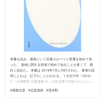
本書を読み、漫画という言葉のルーツと変遷を初めて知
った。 漫画に関する領域で初めて知ることが多くて、面
白く読めた。 本書は 2014年7月に刊行された。 著者の説
明によれば、以下のことがわかる。 1.文化11年（1814）
に『伝神開手 北斎漫画 全』が名古屋で出版されたとい
う。つまり、「漫画」という言葉自体は江戸時代、北斎
#
葛飾北斎
#
北斎漫画
#
清水勲
の時代に遡る。 2.今泉一瓢（1685-1901）がイタリア語
の「カリカチュア」の訳語として『時事新報』紙上で使
い出した。明治34年（1901）に『一瓢雑話』（誠之堂）