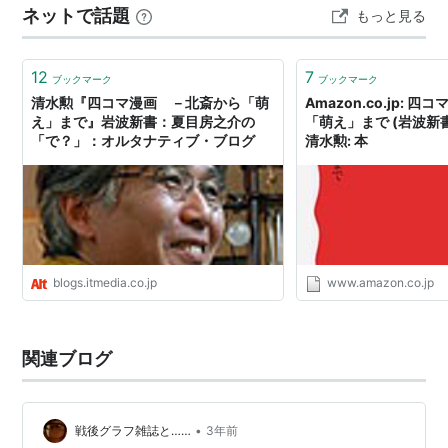
ネットで話題
もっと見る
を出版し、その中で「漫画」とは「カリカチュア」のこ
とであると、説明しているという。明治23年に『時事新
報』に…
12
7
ブックマーク
ブックマーク
清水勲『四コマ漫画 －北斎から「萌
Amazon.co.jp: 四
え」まで』岩波新書：夏目房之介の
「萌え」まで (岩波新書 
「で？」：オルタナティブ・ブログ
清水勲: 本
blogs.itmedia.co.jp
www.amazon.co.jp
関連ブログ
•
戦後グラフ雑誌と……
3年前