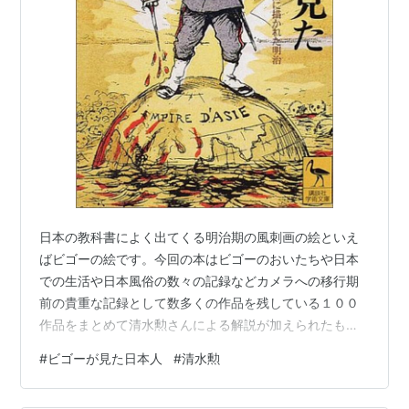
日本の教科書によく出てくる明治期の風刺画の絵といえ
ばビゴーの絵です。今回の本はビゴーのおいたちや日本
での生活や日本風俗の数々の記録などカメラへの移行期
前の貴重な記録として数多くの作品を残している１００
作品をまとめて清水勲さんによる解説が加えられたもの
になります。 背が小さく出っ歯で、偉い人は威張ってい
#
ビゴーが見た日本人
#
清水勲
るというようなステレオタイプな日本人像が描かれてい
ることも多々あります。本書を読んでみたあとにビゴー