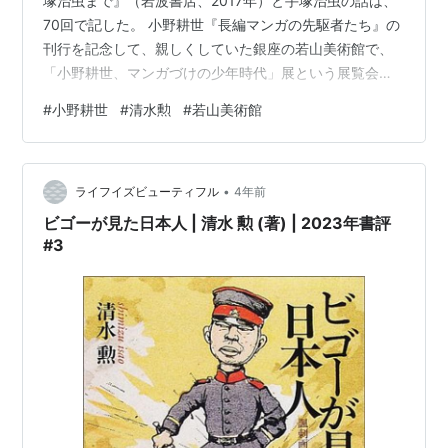
塚治虫まで』（岩波書店、2017年）と手塚治虫の話は、
70回で記した。 小野耕世『長編マンガの先駆者たち』の
刊行を記念して、親しくしていた銀座の若山美術館で、
「小野耕世、マンガづけの少年時代」展という展覧会
（2017年4月25日‐6月24日）を開催し、小野耕世氏と私
#
小野耕世
#
清水勲
#
若山美術館
の対談（実際は、小野耕世独演会）というイベントも2回
行なったのだが、清水勲氏も、このイベントに来場して
くれた。 小野耕世『長編マンガの先駆者たち――田河水
•
泡から手塚治虫まで』（岩波書店、2017年）と、「小野
ライフイズビューティフル
4年前
耕世、マンガづけの少年時代」展チラシ（銀座・若山美
ビゴーが見た日本人 | 清水 勲 (著) | 2023年書評
術館、2017年） 清水氏…
#3