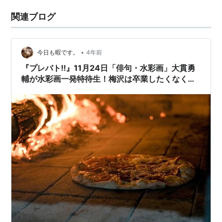
関連ブログ
•
今日も暇です。
4年前
『プレバト!!』11月24日「俳句・水彩画」大貫勇
輔が水彩画一発特待生！梅沢は卒業したくなくて
4週ボツ！