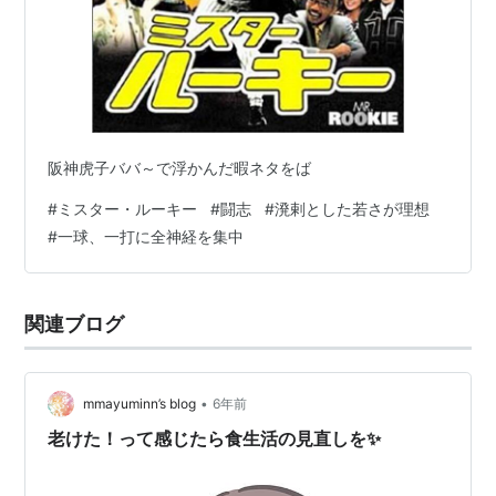
阪神虎子ババ～で浮かんだ暇ネタをば
#
ミスター・ルーキー
#
闘志
#
溌剌とした若さが理想
#
一球、一打に全神経を集中
関連ブログ
•
mmayuminn’s blog
6年前
老けた！って感じたら食生活の見直しを✨