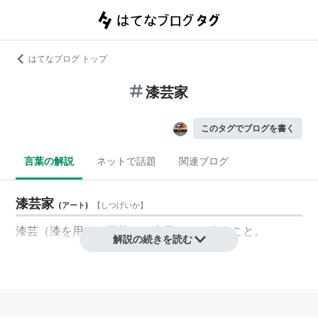
はてなブログ トップ
漆芸家
このタグでブログを書く
言葉の解説
ネットで話題
関連ブログ
漆芸家
(
アート
)
【
しつげいか
】
漆芸
（漆を用いた工芸）を生業とする人のこと。
解説の続きを読む