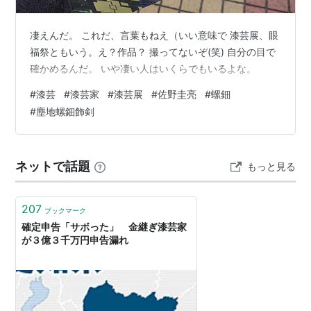
凄えんだ。 これだ、言葉もねえ（いい意味で 漆芸展、眼
福祭ともいう。え？作品？ 撮ってないぞ(笑) 自分の目で
確かめるんだ。 いや凄い人はいくらでもいるよな。
#
漆芸
#
漆芸家
#
漆芸展
#
佐野圭亮
#
螺鈿
#
塵地螺鈿飾剣
ネットで話題
もっと見る
207
ブックマーク
確定申告「サボった」 金継ぎ漆芸家
が３億３千万円申告漏れ