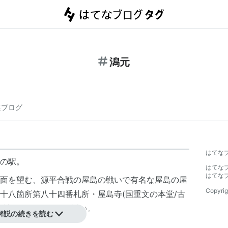
潟元
連ブログ
はてな
の駅。
はてな
はてな
面を望む、源平合戦の屋島の戦いで有名な屋島の屋
Copyrig
十八箇所第八十四番札所・屋島寺(国重文の
本堂
/
古
明神
などで有名か)が近い。
解説の続きを読む