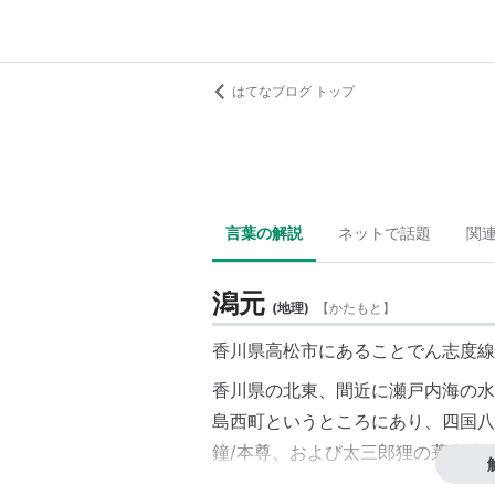
はてなブログ トップ
言葉の解説
ネットで話題
関
潟元
(
地理
)
【
かたもと
】
香川県高松市にあることでん志度線
香川県の北東、間近に瀬戸内海の水
島西町というところにあり、四国八
鐘
/本尊、および
太三郎狸
の
蓑山大
春日川 -
潟元
- 琴電屋島駅