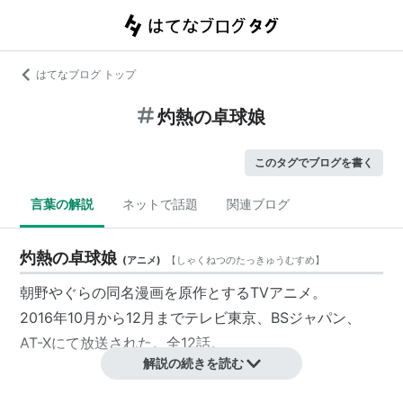
はてなブログ トップ
灼熱の卓球娘
このタグでブログを書く
言葉の解説
ネットで話題
関連ブログ
灼熱の卓球娘
(
アニメ
)
【
しゃくねつのたっきゅうむすめ
】
朝野やぐらの同名漫画を原作とするTVアニメ。
2016年10月から12月までテレビ東京、BSジャパン、
AT-Xにて放送された。全12話。
解説の続きを読む
スタッフ