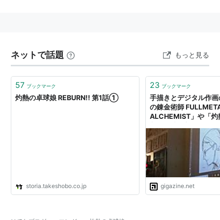
原作：朝野やぐら（集英社「となりのヤングジャン
プ」連載）
監督：入江泰浩
副監督：かおり
ネットで話題
もっと見る
シリーズ構成：倉田英之
キャラクターデザイン：杉村絢子
57
23
ブックマーク
ブックマーク
総作画監督：りお（第1話〜第3話）、諏訪真弘（第2
灼熱の卓球娘 REBURN!! 第1話①
手描きとデジタル作画
話〜）、岩本里奈（第3話〜）
の錬金術師 FULLMET
ALCHEMIST」や「
色彩設計：松山愛子
入江泰浩監督がお絵か
美術監督：佐藤勝
小物設定：秋篠Denforword日和
3DCGディレクター：垪和等
撮影監督：木村俊也
storia.takeshobo.co.jp
gigazine.net
撮影：T2スタジオ
編集：須藤瞳